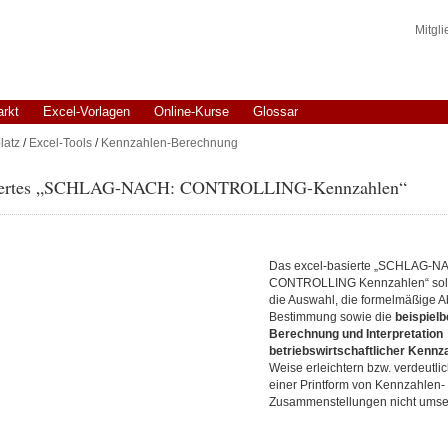
Mitgl
arkt
Excel-Vorlagen
Online-Kurse
Glossar
latz
/
Excel-Tools
/
Kennzahlen-Berechnung
siertes „SCHLAG-NACH: CONTROLLING-Kennzahlen“
Das excel-basierte „SCHLAG-N
CONTROLLING Kennzahlen“ soll
die Auswahl, die formelmäßige A
Bestimmung sowie die
beispiel
Berechnung und Interpretation
betriebswirtschaftlicher Kennz
Weise erleichtern bzw. verdeutlic
einer Printform von Kennzahlen-
Zusammenstellungen nicht umsetz