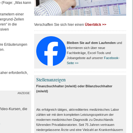
e (Frage: „Was kann
arametern einer
tergrund-Zellen
ren“ in die
Verschaffen Sie sich hier einen
Überblick >>
ssiven
Bleiben Sie auf dem Laufenden
und
ere Erläuterungen
informieren sich über neue
en.
Fachbeiträge, Excel-Tools und
Jobangebote auf unserer
Facebook-
Seite >>
aher erforderlich,
Stellenanzeigen
Finanzbuchhalter (m/w/d) oder Bilanzbuchhalter
(m/w/d)
ANZEIGE
Video-Kursen, die
Als erfolgreich tätiges, akkreditiertes medizinisches Labor
zählen wir mit dem kompletten Leistungs­spektrum der
modernen medizinischen Diagnostik zu Deutschlands
>
führenden Privat­laboratorien. Seit 75 Jahren vertrauen
nieder­gelassene Ärzte und eine Vielzahl an Kranken­häusern