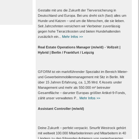
Gestalte mit uns die Zukunft der Tierversicherung in
Deutschland und Europa. Bei uns dreht sich (fast) alles um
Hunde und Katzen – und um die Menschen, die sie lieben.
Seit Jahrzehnten versichern wir Vierbeiner zuverlässig
gegen hohe Tierarztkosten und bieten Hundehaltenden
zusätzlich ein...
Mehr Infos >>
Real Estate Operations Manager (m/w/d) - Vollzeit |
Hybrid | Berlin / Frankfurt / Leipzig
GFORM ist ein marktführender Spezialist im Bereich Mieter-
und Gewerbeimmobilienmanagement mit Sitz in Berlin. Mit
über 15 Jahren Erfahrung, ca. 1,35 Mrd. € Assets under
Management und mehr als 550.000 m² betreuter
Gesamtfläche – darunter Europas größter Artikel-9-Fonds,
zählt unser verwaltetes P...
Mehr Infos >>
Assistant Controller (m/w/d)
Deine Zukunft – perfekt verpackt. Smurfit Westrock gehört
mit weltweit 100.000 Mitarbeiter­innen und Mitarbeitern in 40
Ländern zu den führenden Anbietern von papier­basierten