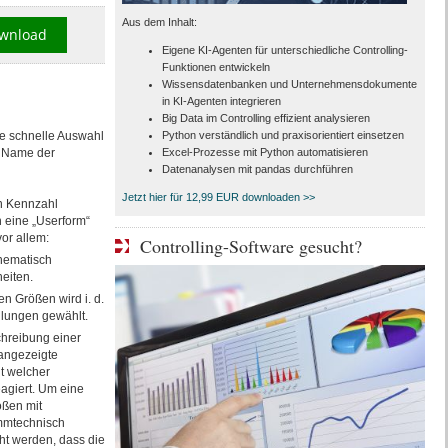
Aus dem Inhalt:
wnload
Eigene KI-Agenten für unterschiedliche Controlling-
Funktionen entwickeln
Wissensdatenbanken und Unternehmensdokumente
in KI-Agenten integrieren
Big Data im Controlling effizient analysieren
e schnelle Auswahl
Python verständlich und praxisorientiert einsetzen
r Name der
Excel-Prozesse mit Python automatisieren
Datenanalysen mit pandas durchführen
Jetzt hier für 12,99 EUR downloaden >>
n Kennzahl
n eine „Userform“
vor allem:
Controlling-Software gesucht?
hematisch
heiten.
 Größen wird i. d.
ellungen gewählt.
hreibung einer
 angezeigte
t welcher
eagiert. Um eine
ößen mit
ammtechnisch
ht werden, dass die