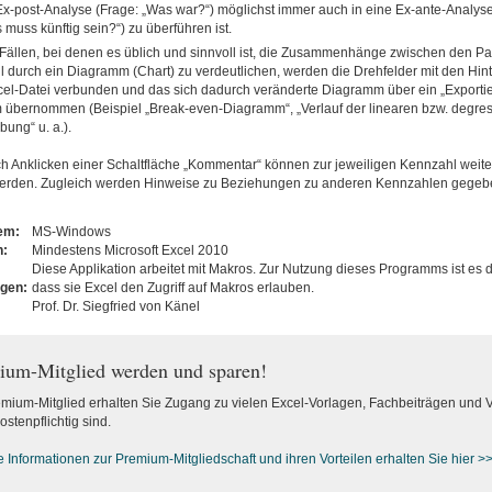
Ex-post-Analyse (Frage: „Was war?“) möglichst immer auch in eine Ex-ante-Analys
 muss künftig sein?“) zu überführen ist.
 Fällen, bei denen es üblich und sinnvoll ist, die Zusammenhänge zwischen den P
 durch ein Diagramm (Chart) zu verdeutlichen, werden die Drehfelder mit den Hin
cel-Datei verbunden und das sich dadurch veränderte Diagramm über ein „Exportie
 übernommen (Beispiel „Break-even-Diagramm“, „Verlauf der linearen bzw. degre
ung“ u. a.).
h Anklicken einer Schaltfläche „Kommentar“ können zur jeweiligen Kennzahl weit
erden. Zugleich werden Hinweise zu Beziehungen zu anderen Kennzahlen gegeb
tem:
MS-Windows
n:
Mindestens Microsoft Excel 2010
Diese Applikation arbeitet mit Makros. Zur Nutzung dieses Programms ist es d
ngen:
dass sie Excel den Zugriff auf Makros erlauben.
Prof. Dr. Siegfried von Känel
ium-Mitglied werden und sparen!
emium-Mitglied erhalten Sie Zugang zu vielen Excel-Vorlagen, Fachbeiträgen und 
ostenpflichtig sind.
e Informationen zur Premium-M
itgliedschaft und ihren Vorteilen erhalten Sie hier >