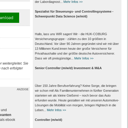
der Labor­diagnost...
Mehr Infos >>
Spezialist für Steuerungs- und Controllingsysteme -
Schwerpunkt Data Science (w/m/d)
wnload
Hallo, lass uns WIR sagen! Wir - die HUK-COBURG
Versicherungsgruppe - zählen zu den 10 größten in
Deutschland. Vor über 90 Jahren gegründet sind wir mit über
13 Millionen Kund:innen heute der große Versicherer für
Privathaushalte und der größte deutsche Autoversicherer.
Dass wir oft preisgünstige...
Mehr Infos >>
 weitergleitet. Sie
nach erfolgter
Senior Controller (m/w/d) Investment & M&A
Über 150 Jahre Berufserfahrung? Keine Sorge, die bringen
ANZEIGE
wir schon mit! Als Familienunternehmen in fünfter Generation
starteten wir als kleine Gießerei – noch bevor das Auto
erfunden wurde. Heute gestalten wir mit unseren Automotive-
Lösungen die Mobilität von morgen, bringen Hightech in die
e und
Leben...
Mehr Infos >>
evanten
als ebook
Controller (m/w/d)