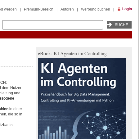
Login
ied werden
|
Premium-Bereich
|
Autoren
|
Werbung buchen
|
eBook: KI Agenten im Controlling
ACH:
 dem Nutzer
bleitung und
bezogene
ahlen
in einer
hen, die so in
bar ist.