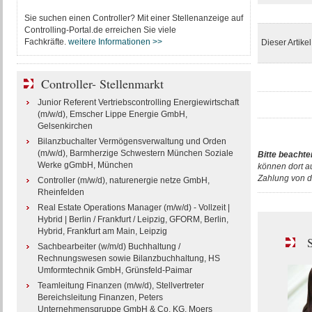
Sie suchen einen Controller? Mit einer Stellenanzeige auf
Controlling-Portal.de erreichen Sie viele
Fachkräfte.
weitere Informationen >>
Dieser Artike
Controller- Stellenmarkt
Junior Referent Vertriebscontrolling Energiewirtschaft
(m/w/d), Emscher Lippe Energie GmbH,
Gelsenkirchen
Bilanzbuchalter Vermögensverwaltung und Orden
(m/w/d), Barmherzige Schwestern München Soziale
Bitte beachte
Werke gGmbH, München
können dort a
Zahlung von d
Controller (m/w/d), naturenergie netze GmbH,
Rheinfelden
Real Estate Operations Manager (m/w/d) - Vollzeit |
Hybrid | Berlin / Frankfurt / Leipzig, GFORM, Berlin,
Hybrid, Frankfurt am Main, Leipzig
S
Sachbearbeiter (w/m/d) Buchhaltung /
Rechnungswesen sowie Bilanzbuchhaltung, HS
Umformtechnik GmbH, Grünsfeld-Paimar
Teamleitung Finanzen (m/w/d), Stellvertreter
Bereichsleitung Finanzen, Peters
Unternehmensgruppe GmbH & Co. KG, Moers