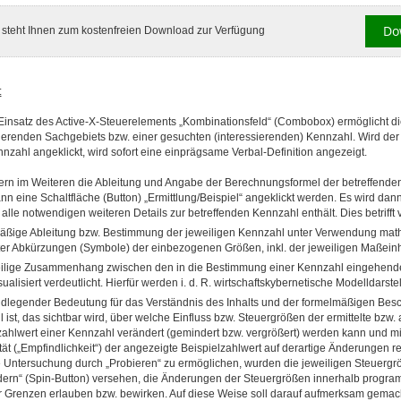
Do
l steht Ihnen zum kostenfreien Download zur Verfügung
:
insatz des Active-X-Steuerelements „Kombinationsfeld“ (Combobox) ermöglicht di
sierenden Sachgebiets bzw. einer gesuchten (interessierenden) Kennzahl. Wird de
zahl angeklickt, wird sofort eine einprägsame Verbal-Definition angezeigt.
ern im Weiteren die Ableitung und Angabe der Berechnungsformel der betreffende
kann eine Schaltfläche (Button) „Ermittlung/Beispiel“ angeklickt werden. Es wird dan
 alle notwendigen weiteren Details zur betreffenden Kennzahl enthält. Dies betrifft 
ßige Ableitung bzw. Bestimmung der jeweiligen Kennzahl unter Verwendung mat
rter Abkürzungen (Symbole) der einbezogenen Größen, inkl. der jeweiligen Maßein
ilige Zusammenhang zwischen den in die Bestimmung einer Kennzahl eingehenden
ualisiert verdeutlicht. Hierfür werden i. d. R. wirtschaftskybernetische Modelldarst
dlegender Bedeutung für das Verständnis des Inhalts und der formelmäßigen Besc
 ist, das sichtbar wird, über welche Einfluss bzw. Steuergrößen der ermittelte bzw.
zahlwert einer Kennzahl verändert (gemindert bzw. vergrößert) werden kann und mi
ität („Empfindlichkeit“) der angezeigte Beispielzahlwert auf derartige Änderungen r
e Untersuchung durch „Probieren“ zu ermöglichen, wurden die jeweiligen Steuergr
dern“ (Spin-Button) versehen, die Änderungen der Steuergrößen innerhalb progr
r Grenzen erlauben bzw. bewirken. Auf diese Weise soll darauf aufmerksam gemac