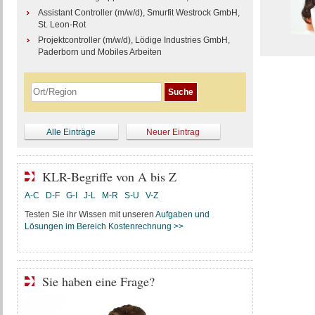
Assistant Controller (m/w/d), Smurfit Westrock GmbH,
St. Leon-Rot
Projektcontroller (m/w/d), Lödige Industries GmbH,
Paderborn und Mobiles Arbeiten
Alle Einträge
Neuer Eintrag
KLR-Begriffe von A bis Z
A-C
D-F
G-I
J-L
M-R
S-U
V-Z
Testen Sie ihr Wissen mit unseren
Aufgaben und
Lösungen im Bereich Kostenrechnung >>
Sie haben eine Frage?