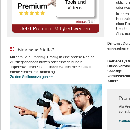
übliche 
oder was
In jenen
Kennzahl
einer Ex
Userform
Abschreib
Drittens:
Durc
Eine neue Stelle?
eingesehen w
Mit dem Studium fertig, Umzug in eine andere Region,
Betriebssys
Aufstiegschancen nutzen oder einfach nur ein
Office-Versio
Tapetenwechsel? Dann finden Sie hier viele aktuell
Sonstige
offene Stellen im Controlling.
Voraussetzu
Zu den Stellenanzeigen >>
Autor:
Prem
Als Pr
sonst k
Weiter