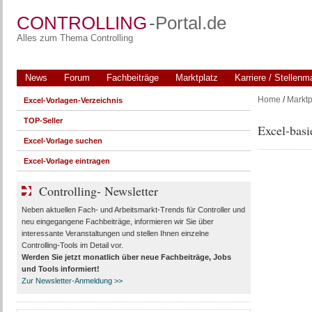
CONTROLLING
-Portal.de
Alles zum Thema Controlling
News
Forum
Fachbeiträge
Marktplatz
Karriere / Stellenm
Home
/
Marktp
Excel-Vorlagen-Verzeichnis
TOP-Seller
Excel-ba
Excel-Vorlage suchen
Excel-Vorlage eintragen
Controlling- Newsletter
Neben aktuellen Fach- und Arbeitsmarkt-Trends für Controller und
neu eingegangene Fachbeiträge, informieren wir Sie über
interessante Veranstaltungen und stellen Ihnen einzelne
Controlling-Tools im Detail vor.
Werden Sie jetzt monatlich über
neue Fachbeiträge, Jobs
und Tools
informiert!
Zur Newsletter-Anmeldung >>