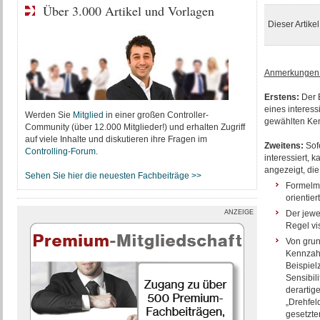
Über 3.000 Artikel und Vorlagen
Dieser Artike
Anmerkungen
Erstens:
Der E
eines interes
Werden Sie
Mitglied
in einer großen Controller-
gewählten Kenn
Community (über 12.000 Mitglieder!) und erhalten Zugriff
auf viele Inhalte und diskutieren ihre Fragen im
Zweitens:
Sof
Controlling-Forum
.
interessiert, 
angezeigt, die
Sehen Sie hier die neuesten Fachbeiträge >>
Formelmä
orientie
ANZEIGE
Der jewe
Regel vis
Von grun
Kennzahl
Beispiel
Sensibil
derartig
„Drehfel
gesetzte