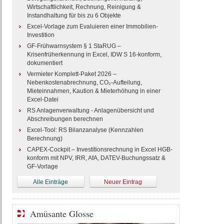
Wirtschaftlichkeit, Rechnung, Reinigung &
Instandhaltung für bis zu 6 Objekte
Excel-Vorlage zum Evaluieren einer Immobilien-
Investition
GF-Frühwarnsystem § 1 StaRUG –
Krisenfrüherkennung in Excel, IDW S 16-konform,
dokumentiert
Vermieter Komplett-Paket 2026 –
Nebenkostenabrechnung, CO₂-Aufteilung,
Mieteinnahmen, Kaution & Mieterhöhung in einer
Excel-Datei
RS Anlagenverwaltung - Anlagenübersicht und
Abschreibungen berechnen
Excel-Tool: RS Bilanzanalyse (Kennzahlen
Berechnung)
CAPEX-Cockpit – Investitionsrechnung in Excel HGB-
konform mit NPV, IRR, AfA, DATEV-Buchungssatz &
GF-Vorlage
Alle Einträge
Neuer Eintrag
Amüsante Glosse