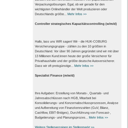
Verpackungs­lösungen. Egal, ob wir gerade für den
wichtigsten Onlinehändler der Welt produzieren oder
Deutschlands größte...
Mehr Infos >>
Controller strategisches Kapazitätscontrolling (w/m/d)
Hallo, lass uns WIR sagen! Wir - die HUK-COBURG
Versicherungsgruppe - zählen zu den 10 größten in
Deutschland. Vor über 90 Jahren gegründet sind wir mit über
13 Millionen Kund:innen heute der große Versicherer für
Privathaushalte und der größte deutsche Autoversicherer.
Dass wir oft preisgünstige...
Mehr Infos >>
Specialist Finance (m/w/d)
Ihre Aufgaben: Erstellung von Monats‑, Quartals‑ und
Jahresabschlüssen nach HGB, Mitarbeit bei
Konsolidierungs‑ und Konzernabschlussprozessen, Analyse
und Aufbereitung von Finanzkennzahlen (GuV, Bilanz,
Cashflow, EBIT-Bridges), Durchführung von Forecast‑,
Budgetierungs‑ und Planungsprozes...
Mehr Infos >>
Weitere Stellenanzeigen im Stellenmarkt >>