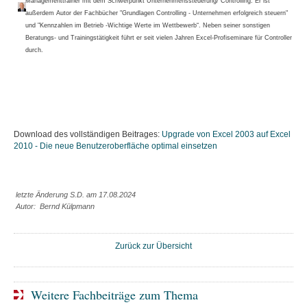
Managementtrainer mit dem Schwerpunkt Unternehmenssteuerung/ Controlling. Er ist
außerdem Autor der Fachbücher "Grundlagen Controlling - Unternehmen erfolgreich steuern"
und "Kennzahlen im Betrieb -Wichtige Werte im Wettbewerb“. Neben seiner sonstigen
Beratungs- und Trainingstätigkeit führt er seit vielen Jahren Excel-Profiseminare für Controller
durch.
Download des vollständigen Beitrages:
Upgrade von Excel 2003 auf Excel
2010 - Die neue Benutzeroberfläche optimal einsetzen
letzte Änderung S.D. am 17.08.2024
Autor: Bernd Külpmann
Zurück zur Übersicht
Weitere Fachbeiträge zum Thema