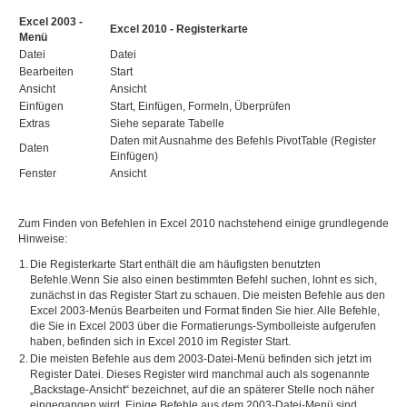
Excel 2003 -
Excel 2010 - Registerkarte
Menü
Datei
Datei
Bearbeiten
Start
Ansicht
Ansicht
Einfügen
Start, Einfügen, Formeln, Überprüfen
Extras
Siehe separate Tabelle
Daten mit Ausnahme des Befehls PivotTable (Register
Daten
Einfügen)
Fenster
Ansicht
Zum Finden von Befehlen in Excel 2010 nachstehend einige grundlegende
Hinweise:
1.
Die Registerkarte Start enthält die am häufigsten benutzten
Befehle.Wenn Sie also einen bestimmten Befehl suchen, lohnt es sich,
zunächst in das Register Start zu schauen. Die meisten Befehle aus den
Excel 2003-Menüs Bearbeiten und Format finden Sie hier. Alle Befehle,
die Sie in Excel 2003 über die Formatierungs-Symbolleiste aufgerufen
haben, befinden sich in Excel 2010 im Register Start.
2.
Die meisten Befehle aus dem 2003-Datei-Menü befinden sich jetzt im
Register Datei. Dieses Register wird manchmal auch als sogenannte
„Backstage-Ansicht“ bezeichnet, auf die an späterer Stelle noch näher
eingegangen wird. Einige Befehle aus dem 2003-Datei-Menü sind