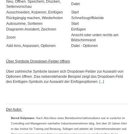
Neu, Öffnen. Speichern, Drucken,
Datei
Seitenvorschau
Ausschneiden, Kopieren, Einfügen
Start
Rückgängig machen, Wiederholen
Schnellzugriffsleiste
Autosumme, Sortieren
Start
Diagramm-Assistent, Zeichnen
Einfügen
Ansicht oder unten rechts am
Zoom
Bildschirmrand
Add-Inns, Anpassen, Optionen
Datei - Optionen
Über Symbole Dropdown-Felder öffnen
Über zahlreiche Symbole lassen sich Dropdown-Felder zur Auswahl von
Optionen öffnen. Das nebenstehende Beispiel zeigt das Dropdown-Feld
des Einfügen-Symbols zur Auswahl der Einfügeoptionen.
[...]
Der Autor:
Bernd Külpmann:
Nach Abschluss eines Betriebswirtschaftsstudiums war er zunächst im
Controlling und Management namhafter Industrieunternehmen tätig. Seit über 20 Jahren führt
er das Institut für Training und Beratung, Solingen und arbeitet als Unternehmensberater und