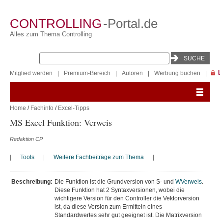
CONTROLLING
-Portal.de
Alles zum Thema Controlling
Mitglied werden
|
Premium-Bereich
|
Autoren
|
Werbung buchen
|
Home
/
Fachinfo
/
Excel-Tipps
MS Excel Funktion: Verweis
Redaktion CP
|
Tools
|
Weitere Fachbeiträge zum Thema
|
Beschreibung:
Die Funktion ist die Grundversion von S- und
WVerweis
.
Diese Funktion hat 2 Syntaxversionen, wobei die
wichtigere Version für den Controller die Vektorversion
ist, da diese Version zum Ermitteln eines
Standardwertes sehr gut geeignet ist. Die Matrixversion