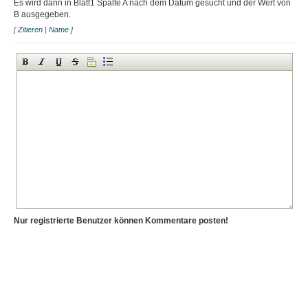
Es wird dann in Blatt1 Spalte A nach dem Datum gesucht und der Wert von
B ausgegeben.
[
Zitieren
|
Name
]
Nur registrierte Benutzer können Kommentare posten!