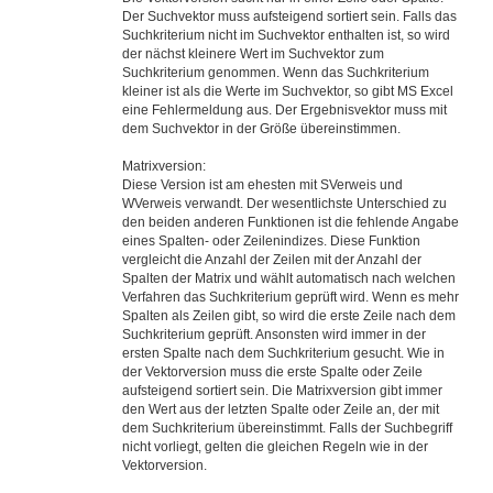
Der Suchvektor muss aufsteigend sortiert sein. Falls das
Suchkriterium nicht im Suchvektor enthalten ist, so wird
der nächst kleinere Wert im Suchvektor zum
Suchkriterium genommen. Wenn das Suchkriterium
kleiner ist als die Werte im Suchvektor, so gibt MS Excel
eine Fehlermeldung aus. Der Ergebnisvektor muss mit
dem Suchvektor in der Größe übereinstimmen.
Matrixversion:
Diese Version ist am ehesten mit SVerweis und
WVerweis verwandt. Der wesentlichste Unterschied zu
den beiden anderen Funktionen ist die fehlende Angabe
eines Spalten- oder Zeilenindizes. Diese Funktion
vergleicht die Anzahl der Zeilen mit der Anzahl der
Spalten der Matrix und wählt automatisch nach welchen
Verfahren das Suchkriterium geprüft wird. Wenn es mehr
Spalten als Zeilen gibt, so wird die erste Zeile nach dem
Suchkriterium geprüft. Ansonsten wird immer in der
ersten Spalte nach dem Suchkriterium gesucht. Wie in
der Vektorversion muss die erste Spalte oder Zeile
aufsteigend sortiert sein. Die Matrixversion gibt immer
den Wert aus der letzten Spalte oder Zeile an, der mit
dem Suchkriterium übereinstimmt. Falls der Suchbegriff
nicht vorliegt, gelten die gleichen Regeln wie in der
Vektorversion.