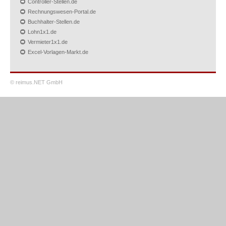
Controller-Stellen.de
Rechnungswesen-Portal.de
Buchhalter-Stellen.de
Lohn1x1.de
Vermieter1x1.de
Excel-Vorlagen-Markt.de
© reimus.NET GmbH