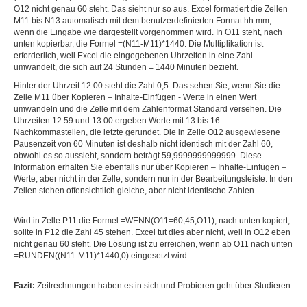
O12 nicht genau 60 steht. Das sieht nur so aus. Excel formatiert die Zellen
M11 bis N13 automatisch mit dem benutzerdefinierten Format hh:mm,
wenn die Eingabe wie dargestellt vorgenommen wird. In O11 steht, nach
unten kopierbar, die Formel =(N11-M11)*1440. Die Multiplikation ist
erforderlich, weil Excel die eingegebenen Uhrzeiten in eine Zahl
umwandelt, die sich auf 24 Stunden = 1440 Minuten bezieht.
Hinter der Uhrzeit 12:00 steht die Zahl 0,5. Das sehen Sie, wenn Sie die
Zelle M11 über Kopieren – Inhalte-Einfügen - Werte in einen Wert
umwandeln und die Zelle mit dem Zahlenformat Standard versehen. Die
Uhrzeiten 12:59 und 13:00 ergeben Werte mit 13 bis 16
Nachkommastellen, die letzte gerundet. Die in Zelle O12 ausgewiesene
Pausenzeit von 60 Minuten ist deshalb nicht identisch mit der Zahl 60,
obwohl es so aussieht, sondern beträgt 59,9999999999999. Diese
Information erhalten Sie ebenfalls nur über Kopieren – Inhalte-Einfügen –
Werte, aber nicht in der Zelle, sondern nur in der Bearbeitungsleiste. In den
Zellen stehen offensichtlich gleiche, aber nicht identische Zahlen.
Wird in Zelle P11 die Formel =WENN(O11=60;45;O11), nach unten kopiert,
sollte in P12 die Zahl 45 stehen. Excel tut dies aber nicht, weil in O12 eben
nicht genau 60 steht. Die Lösung ist zu erreichen, wenn ab O11 nach unten
=RUNDEN((N11-M11)*1440;0) eingesetzt wird.
Fazit:
Zeitrechnungen haben es in sich und Probieren geht über Studieren.