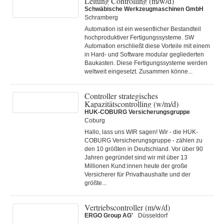
Leitung Controlling (m/w/d)
Schwäbische Werkzeugmaschinen GmbH
Schramberg
Automation ist ein wesentlicher Bestandteil
hochproduktiver Fertigungssysteme. SW
Automation erschließt diese Vorteile mit einem
in Hard- und Software modular gegliederten
Baukasten. Diese Fertigungs­systeme werden
weltweit eingesetzt. Zusammen könne...
Controller strategisches
Kapazitätscontrolling (w/m/d)
HUK-COBURG Versicherungsgruppe
Coburg
Hallo, lass uns WIR sagen! Wir - die HUK-
COBURG Versicherungsgruppe - zählen zu
den 10 größten in Deutschland. Vor über 90
Jahren gegründet sind wir mit über 13
Millionen Kund:innen heute der große
Versicherer für Privathaushalte und der
größte...
Vertriebscontroller (m/w/d)
ERGO Group AG'
Düsseldorf