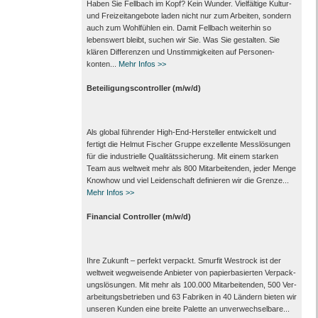
Haben Sie Fellbach im Kopf? Kein Wunder. Viel­fältige Kultur‑
und Frei­zeit­angebote laden nicht nur zum Arbeiten, sondern
auch zum Wohl­fühlen ein. Damit Fell­bach weiter­hin so
lebens­wert bleibt, suchen wir Sie. Was Sie gestalten. Sie
klären Differenzen und Unstimmig­keiten auf Personen­
konten...
Mehr Infos >>
Beteiligungscontroller (m/w/d)
Als global führender High-End-Hersteller ent­wickelt und
fertigt die Helmut Fischer Gruppe exzel­lente Mess­lösungen
für die indus­trielle Qualitäts­sicherung. Mit einem starken
Team aus welt­weit mehr als 800 Mit­arbeitenden, jeder Menge
Know­how und viel Leiden­schaft defi­nieren wir die Grenze...
Mehr Infos >>
Financial Controller (m/w/d)
Ihre Zukunft – perfekt verpackt. Smurfit Westrock ist der
weltweit wegweisende Anbieter von papier­basierten Ver­pack­
ungs­lösungen. Mit mehr als 100.000 Mitarbeitenden, 500 Ver­
arbei­tungs­betrieben und 63 Fabriken in 40 Ländern bieten wir
unseren Kunden eine breite Palette an un­verwechsel­bare...