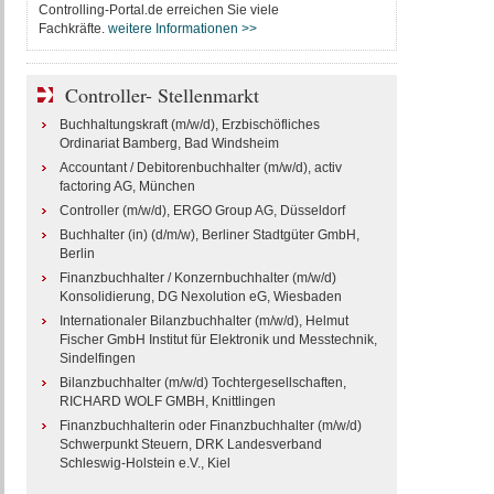
Controlling-Portal.de erreichen Sie viele
Fachkräfte.
weitere Informationen >>
Controller- Stellenmarkt
Buchhaltungskraft (m/w/d), Erzbischöfliches
Ordinariat Bamberg, Bad Windsheim
Accountant / Debitorenbuchhalter (m/w/d), activ
factoring AG, München
Controller (m/w/d), ERGO Group AG, Düsseldorf
Buchhalter (in) (d/m/w), Berliner Stadtgüter GmbH,
Berlin
Finanzbuchhalter / Konzernbuchhalter (m/w/d)
Konsolidierung, DG Nexolution eG, Wiesbaden
Internationaler Bilanzbuchhalter (m/w/d), Helmut
Fischer GmbH Institut für Elektronik und Messtechnik,
Sindelfingen
Bilanzbuchhalter (m/w/d) Tochtergesellschaften,
RICHARD WOLF GMBH, Knittlingen
Finanzbuchhalterin oder Finanzbuchhalter (m/w/d)
Schwerpunkt Steuern, DRK Landesverband
Schleswig-Holstein e.V., Kiel