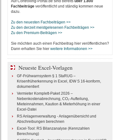
Auf Controlling-Portal.de sind bereits
über 1.800
Fachbeiträge
veröffentlicht und ständig kommen neue
dazu.
Zu den neuesten Fachbeiträgen >>
Zu den derzeit meistgelesenen Fachbeiträgen >>
Zu den Premium-Beiträgen >>
Sie möchten auch einen Fachbeitrag hier veröffentlichen?
Dann erhalten Sie hier
weitere Informationen >>
Neueste Excel-Vorlagen
GF-Frühwarnsystem § 1 StaRUG –
Krisenfrüherkennung in Excel, IDW S 16-konform,
dokumentiert
Vermieter Komplett-Paket 2026 –
Nebenkostenabrechnung, CO₂-Aufteilung,
Mieteinnahmen, Kaution & Mieterhöhung in einer
Excel-Datei
RS Anlagenverwaltung - Anlagenübersicht und
Abschreibungen berechnen
Excel-Tool: RS Bilanzanalyse (Kennzahlen
Berechnung)