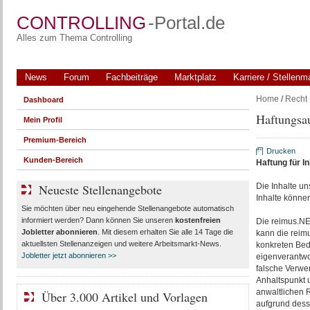
CONTROLLING
-Portal.de
Alles zum Thema Controlling
News
Forum
Fachbeiträge
Marktplatz
Karriere / Stellenm
Home
/
Recht
Dashboard
Haftungsa
Mein Profil
Premium-Bereich
Drucken
Kunden-Bereich
Haftung für In
Neueste Stellenangebote
Die Inhalte uns
Inhalte könne
Sie möchten über neu eingehende Stellenangebote automatisch
informiert werden? Dann können Sie unseren
kostenfreien
Die reimus.NE
Jobletter abonnieren
. Mit diesem erhalten Sie alle 14 Tage die
kann die reim
aktuellsten Stellenanzeigen und weitere Arbeitsmarkt-News.
konkreten Bed
Jobletter jetzt abonnieren >>
eigenverantwo
falsche Verwen
Anhaltspunkt u
anwaltlichen R
Über 3.000 Artikel und Vorlagen
aufgrund dess