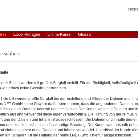
Mitgl
arkt
Excel-Vorlagen
Online-Kurse
Glossar
usschluss
halte
erer Seiten wurden mit größter Sorgfalt erstellt. Für die Richtigkeit, Vollständigkeit 
n wir jedoch keine Gewähr übernehmen.
T GmbH wendet größte Sorgfalt bei der Erstellung und Pflege der Dateien und Inha
us.NET GmbH keine Gewähr dafür übernehmen, dass die angebotenen Dateien und 
ürfnisse des Kunden passend und richtig sind. Der Kunde wählt die Dateien und In
rtlich aus und verwendet diese eigenverantwortlich. Die Haftung von der reimus.
dung der Dateien und Inhalte ist ausgeschlossen. Die Dateien und Inhalte dienen l
nd ersetzen keinesfalls eine fachkundige Beratung. Der Kunde wird deshalb erford
at einholen, bevor er die Dateien und Inhalte verwendet. Unterlässt der Kunde die
en ein Schaden, ist die Haftung der reimus.NET GmbH hierfür ausgeschlossen.