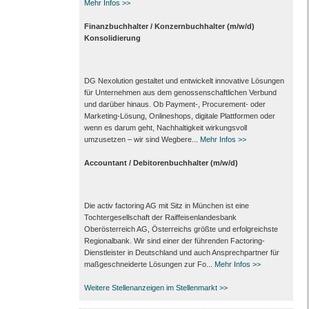
Mehr Infos >>
Finanzbuchhalter / Konzernbuchhalter (m/w/d)
Konsolidierung
DG Nexolution gestaltet und entwickelt innovative Lösungen
für Unternehmen aus dem genossenschaftlichen Verbund
und darüber hinaus. Ob Payment-, Procurement- oder
Marketing-Lösung, Onlineshops, digitale Plattformen oder
wenn es darum geht, Nachhaltigkeit wirkungsvoll
umzusetzen – wir sind Wegbere...
Mehr Infos >>
Accountant / Debitorenbuchhalter (m/w/d)
Die activ factoring AG mit Sitz in München ist eine
Tochtergesellschaft der Raiffeisenlandesbank
Oberösterreich AG, Österreichs größte und erfolgreichste
Regionalbank. Wir sind einer der führenden Factoring-
Dienstleister in Deutschland und auch Ansprechpartner für
maßgeschneiderte Lösungen zur Fo...
Mehr Infos >>
Weitere Stellenanzeigen im Stellenmarkt >>