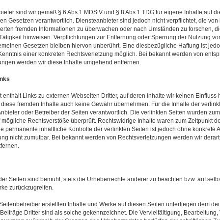
bieter sind wir gemäß § 6 Abs.1 MDStV und § 8 Abs.1 TDG für eigene Inhalte auf d
n Gesetzen verantwortlich. Diensteanbieter sind jedoch nicht verpflichtet, die von
erten fremden Informationen zu überwachen oder nach Umständen zu forschen, di
Tätigkeit hinweisen. Verpflichtungen zur Entfernung oder Sperrung der Nutzung vo
emeinen Gesetzen bleiben hiervon unberührt. Eine diesbezügliche Haftung ist jed
 Kenntnis einer konkreten Rechtsverletzung möglich. Bei bekannt werden von ent
ungen werden wir diese Inhalte umgehend entfernen.
inks
enthält Links zu externen Webseiten Dritter, auf deren Inhalte wir keinen Einflus
 diese fremden Inhalte auch keine Gewähr übernehmen. Für die Inhalte der verlinkte
Anbieter oder Betreiber der Seiten verantwortlich. Die verlinkten Seiten wurden zum
 mögliche Rechtsverstöße überprüft. Rechtswidrige Inhalte waren zum Zeitpunkt de
e permanente inhaltliche Kontrolle der verlinkten Seiten ist jedoch ohne konkrete 
ung nicht zumutbar. Bei bekannt werden von Rechtsverletzungen werden wir derart
fernen.
der Seiten sind bemüht, stets die Urheberrechte anderer zu beachten bzw. auf selbst
rke zurückzugreifen.
Seitenbetreiber erstellten Inhalte und Werke auf diesen Seiten unterliegen dem de
Beiträge Dritter sind als solche gekennzeichnet. Die Vervielfältigung, Bearbeitung,