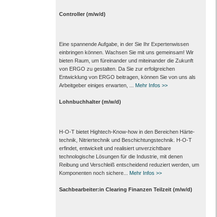
Controller (m/w/d)
Eine spannende Aufgabe, in der Sie Ihr Expertenwissen
einbringen können. Wachsen Sie mit uns gemeinsam! Wir
bieten Raum, um füreinander und miteinander die Zukunft
von ERGO zu gestalten. Da Sie zur erfolgreichen
Entwicklung von ERGO beitragen, können Sie von uns als
Arbeitgeber einiges erwarten, ...
Mehr Infos >>
Lohnbuchhalter (m/w/d)
H‑O‑T bietet Hightech-Know-how in den Bereichen Härte­
technik, Nitrier­technik und Beschichtungs­technik. H‑O‑T
erfindet, entwickelt und realisiert unverzichtbare
technologische Lösungen für die Industrie, mit denen
Reibung und Verschleiß entscheidend reduziert werden, um
Komponenten noch sichere...
Mehr Infos >>
Sachbearbeiter:in Clearing Finanzen Teilzeit (m/w/d)