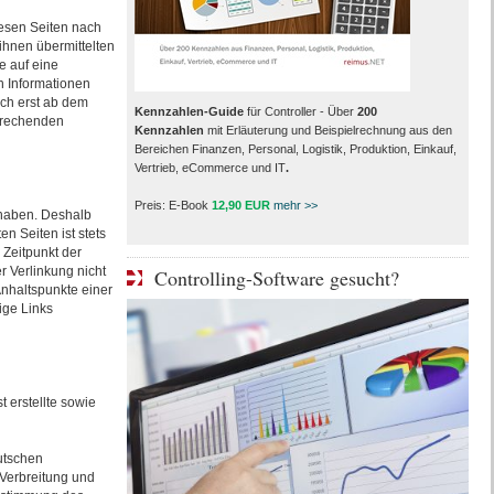
iesen Seiten nach
 ihnen übermittelten
e auf eine
n Informationen
och erst ab dem
Kennzahlen-Guide
für Controller - Über
200
sprechenden
Kennzahlen
mit Erläuterung und Beispielrechnung aus den
Bereichen Finanzen, Personal, Logistik, Produktion, Einkauf,
Vertrieb, eCommerce und IT
.
Preis: E-Book
12,90 EUR
mehr >>
s haben. Deshalb
n Seiten ist stets
 Zeitpunkt der
r Verlinkung nicht
Controlling-Software gesucht?
Anhaltspunkte einer
ige Links
 erstellte sowie
utschen
 Verbreitung und