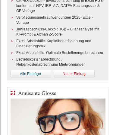
CAPEX-Cockpit – Investitionsrechnung in Excel HGB-
konform mit NPV, IRR, AfA, DATEV-Buchungssatz &
GF-Vorlage
Verpflegungsmehraufwendungen 2025- Excel-
Vorlage
Jahresabschluss-Cockpit HGB – Bilanzanalyse mit
KI-Prompt & Altman Z-Score
Excel-Arbeitshilfe: Kapitalbedarfsplanung und
Finanzierungsmix
Excel Arbeitshilfe: Optimale Bestellmenge berechnen
Betriebskostenabrechnung /
Nebenkostenabrechnung Mietwohnungen
Alle Einträge
Neuer Eintrag
Amüsante Glosse