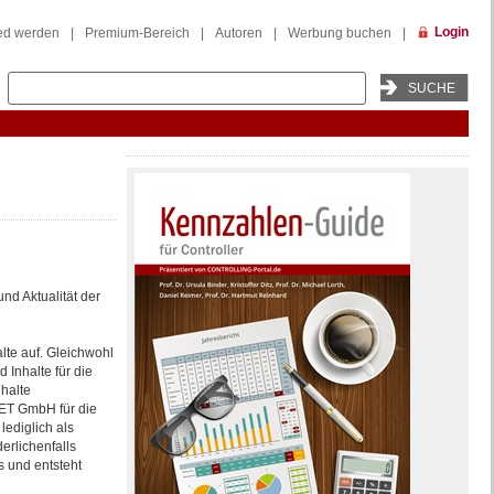
Login
ied werden
|
Premium-Bereich
|
Autoren
|
Werbung buchen
|
und Aktualität der
lte auf. Gleichwohl
Inhalte für die
halte
NET GmbH für die
ediglich als
erlichenfalls
s und entsteht