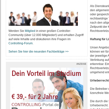
Als Dienstean
den allgemeine
oder gespeich
rechtswidrige 
nach den allg
Zeitpunkt der
Werden Sie
Mitglied
in einer großen Controller-
Rechtsverletz
Community (über 12.000 Mitglieder!) und erhalten Zugriff
auf viele Inhalte und diskutieren ihre Fragen im
Haftung für L
Controlling-Forum
.
Unser Angebot 
Sehen Sie hier die neuesten Fachbeiträge >>
können wir für
der jeweilige 
Verlinkung auf
erkennbar. Ein
ANZEIGE
Rechtsverletz
umgehend ent
Urheberrecht
Die Betreiber 
lizenzfreie We
Die durch die 
Urheberrecht. 