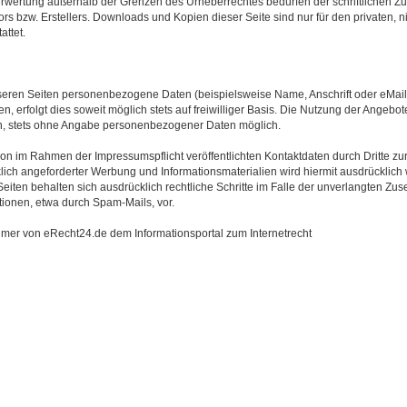
Verwertung außerhalb der Grenzen des Urheberrechtes bedürfen der schriftlichen 
ors bzw. Erstellers. Downloads und Kopien dieser Seite sind nur für den privaten, 
ttet.
seren Seiten personenbezogene Daten (beispielsweise Name, Anschrift oder eMai
, erfolgt dies soweit möglich stets auf freiwilliger Basis. Die Nutzung der Angebote
h, stets ohne Angabe personenbezogener Daten möglich.
on im Rahmen der Impressumspflicht veröffentlichten Kontaktdaten durch Dritte z
lich angeforderter Werbung und Informationsmaterialien wird hiermit ausdrücklich
Seiten behalten sich ausdrücklich rechtliche Schritte im Falle der unverlangten Z
ionen, etwa durch Spam-Mails, vor.
aimer von eRecht24.de dem Informationsportal zum Internetrecht