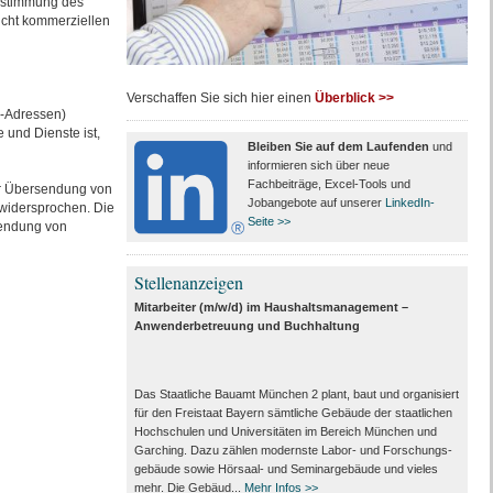
Zustimmung des
nicht kommerziellen
Verschaffen Sie sich hier einen
Überblick >>
l-Adressen)
 und Dienste ist,
Bleiben Sie auf dem Laufenden
und
informieren sich über neue
Fachbeiträge, Excel-Tools und
ur Übersendung von
Jobangebote auf unserer
LinkedIn-
 widersprochen. Die
Seite >>
usendung von
Stellenanzeigen
Mitarbeiter (m/w/d) im Haushaltsmanagement –
Anwenderbetreuung und Buchhaltung
Das Staatliche Bauamt München 2 plant, baut und organisiert
für den Freistaat Bayern sämtliche Gebäude der staatlichen
Hoch­schulen und Universitäten im Bereich München und
Garching. Dazu zählen modernste Labor- und Forschungs­
gebäude sowie Hörsaal- und Seminar­gebäude und vieles
mehr. Die Gebäud...
Mehr Infos >>