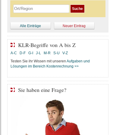
Alle Einträge
Neuer Eintrag
KLR-Begriffe von A bis Z
A-C
D-F
G-I
J-L
M-R
S-U
V-Z
Testen Sie ihr Wissen mit unseren
Aufgaben und
Lösungen im Bereich Kostenrechnung >>
Sie haben eine Frage?