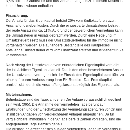
3,5% auf das Grundstück und das Gebäude angesetzt. In diesen Kosten ist
keine Umsatzsteuer enthalten.
Finanzierung:
Der Ansatz für das Eigenkapital beträgt 20% vom Bruttokaufpreis zzgl.
Anschaffungsnebenkosten. Durch die eingesparte Umsatzsteuer beträgt
der reale Ansatz nur ca. 11%. Aufgrund der gewerblichen Vermietung kann
die Umsatzsteuer in Ansatz gebracht werden. Durch eine Regelung im
Umsatzsteuergesetz muss der Umsatzsteuerbetrag für die Immobilie nicht
vorgehalten werden. Die auf andere Bestandteile des Kaufpreises
anfallende Umsatzsteuer wird vom Finanzamt erstattet und ist daher für Sie
kostenneutral.
Nach Abzug der Umsatzsteuer vom erforderlichen Eigenkapital verbleibt
der tatsächliche Eigenkapitalanteil. Durch den oben beschriebenen Ansatz
der Umsatzsteuer verringert sich der Einsatz des Eigenkapitals und führt zu
einer spürbaren Verbesserung Ihrer EK-Rendite. Das Fremdkapital
ermittelt sich durch die Anschaffungskosten abzüglich des Eigenkapitals.
Mieteinnahmen:
Betriebstage sind die Tage, an denen Die Anlage voraussichtlich geöffnet
sein wird. (365). Die Annahme der vermieteten Tage beruht auf
Erfahrungen und der Einschätzung der Vermietungsagenturen vor Ort und
ist mit den Angaben von vergleichbaren Anlagen abgeglichen. Da für
vergleichbare Immobilien in der Anlage bereits Zahlen vorliegen, sind die
angegebenen Tage ziemlich genau.
Die Auslastung errechnet sich aus den vermieteten Tagen im Verhältnis zu