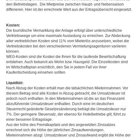
den Betriebstagen. Die Mietpreise zwischen Haupt- und Nebensaison
differieren. Hier ist der errechnete Wert aus der Ertragsübersicht eingesetzt.
Kosten:
Die touristische Vermarktung der Anlage erfolgt über unterschiedliche
Vertriebswege um eine maximale Auslastung zu erreichen. Zur Abdeckung
aller vertrieblichen Kosten sind 11% vom Mieterlös anzusetzen, wobei die
Vertriebskosten bei den verschiedenen Vermietungsagenturen variieren
können.
WEG-Kosten sind die Kosten die Ihnen für die laufende Bewirtschaftung
entstehen. Auch bekannt als Wohn bzw. Hausgeld. Die Einzelkosten sind
im Wirtschaftsplan ersichtlich, den Sie in jedem Fall vor ihrer
Kaufentscheidung einsehen sollten.
Liquidität:
Nach Abzug der Kosten erhält man die tatsächlichen Mieteinnahmen. Vor
diesem Betrag sind alle Kosten in Abzug gebracht, die Umsatzsteuer ist
jedoch noch enthalten. In den Mieteinnahmen ist die an das Finanzamt
abzuführende Umsatzsteuer enthalten. Durch eine im deutschen
Steuerrecht geänderte Gesetzesänderung beträgt die Umsatzsteuer nur
7%. Der geringere Steuersatz, der ebenso für Hotelbetriebe gilt, führt zu
einer besseren Ertragslage.
Aus der höhe des Fremdkapitals und des angesetzten Zinssatzes
errechnet sich die Höhe der jährlichen Zinsaufwendungen.
Mieteinnahmen abzgl. Umsatzsteuer und Zinsaufwand ergibt die Höhe der