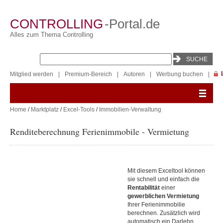
CONTROLLING
-Portal.de
Alles zum Thema Controlling
Mitglied werden
|
Premium-Bereich
|
Autoren
|
Werbung buchen
|
Home
/
Marktplatz
/
Excel-Tools
/
Immobilien-Verwaltung
Renditeberechnung Ferienimmobile - Vermietung
Mit diesem Exceltool können
sie schnell und einfach die
Rentabilität
einer
gewerblichen
Vermietung
Ihrer Ferienimmobilie
berechnen. Zusätzlich wird
automatisch ein Darlehn