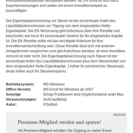
Immobilieninvestitionen verstanden werden. Ab 3% lohnt es sich nach
Expertenmeinungen sich weiter mit einem Investitionsobjekt zu
beschäftigen.
Die Eigenkapitalverzinsung vor Steuer ist der prozentuale Anteil des
Liquiditätsüberschusses vor Tilgung von dem eingesetzten Netto-
Eigenkapital. Die EK-Verzinsung gibt Aufschluss über Ihre Rendite und
beschreibt, wie hoch Ihr prozentualer Gewinn für Ihr eingesetztes Kapital
ist. Die EK-Rendite sollte mit das wichtigste Kriterium für Ihre
Investitionsentscheidung sein. Diese Rendite lässt sich mit anderen
Anlageformen vergleichen und gibt Aufschluss darüber, ob eine Investition
sinnvoll ist oder nicht. Die Eigenkapitalverzinsung nach Steuer ist der
prozentuale Anteil des Liquiditätsüberschusses plus dem Steuervorteil von
dem eingesetzten Netto-Eigenkapital. J höher Ihr persönlicher Steuersatz,
desto höher auch Ihr Steuerersparnis.
Betriebssystem:
MS-Windows
Office-Version:
MS Excel für Windows ab 2007
Sonstige
Einige Funktionen sind möglicherweise unter Mac
Voraussetzungen:
nicht lauffähig!
Autor:
P.Gallion
ANZEIGE
Premium-Mitglied werden und sparen!
Als Premium-Mitglied erhalten Sie Zugang zu vielen Excel-