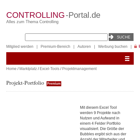
CONTROLLING
-Portal.de
Alles zum Thema Controlling
Mitglied werden
|
Premium-Bereich
|
Autoren
|
Werbung buchen
|
Home
/
Marktplatz
/
Excel-Tools
/
Projektmanagement
Projekt-Portfolio
Premium
Mit diesem Excel Tool
werden 9 Projekte nach
Nutzen und Aufwand in
einem 4 Felder Portfolio
visualisiert. Die Größe der
Bubbles ergibt sich aus der
Anzahl der Mitarbeiter und