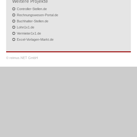
Weitere Projekte
Controller-Stellen.de
Rechnungswesen-Portal.de
Buchhalter-Stellen.de
Lohn1x1.de
Vermieter1x1.de
Excel-Vorlagen-Markt.de
© reimus.NET GmbH