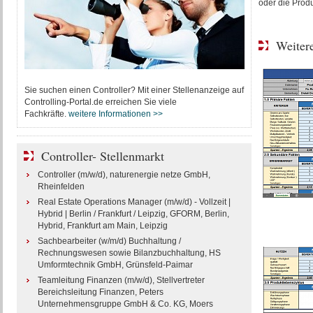
oder die Produ
Weitere
Sie suchen einen Controller? Mit einer Stellenanzeige auf
Controlling-Portal.de erreichen Sie viele
Fachkräfte.
weitere Informationen >>
Controller- Stellenmarkt
Controller (m/w/d), naturenergie netze GmbH,
Rheinfelden
Real Estate Operations Manager (m/w/d) - Vollzeit |
Hybrid | Berlin / Frankfurt / Leipzig, GFORM, Berlin,
Hybrid, Frankfurt am Main, Leipzig
Sachbearbeiter (w/m/d) Buchhaltung /
Rechnungswesen sowie Bilanzbuchhaltung, HS
Umformtechnik GmbH, Grünsfeld-Paimar
Teamleitung Finanzen (m/w/d), Stellvertreter
Bereichsleitung Finanzen, Peters
Unternehmensgruppe GmbH & Co. KG, Moers