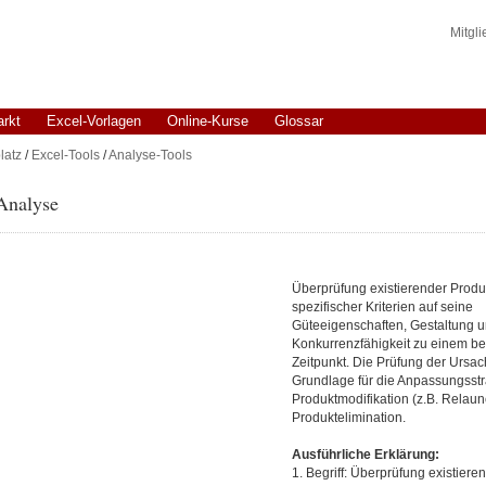
Mitgl
arkt
Excel-Vorlagen
Online-Kurse
Glossar
latz
/
Excel-Tools
/
Analyse-Tools
Analyse
Überprüfung existierender Prod
spezifischer Kriterien auf seine
Güteeigenschaften, Gestaltung 
Konkurrenzfähigkeit zu einem b
Zeitpunkt. Die Prüfung der Ursac
Grundlage für die Anpassungsstr
Produktmodifikation (z.B. Relaun
Produktelimination.
Ausführliche Erklärung:
1. Begriff: Überprüfung existiere