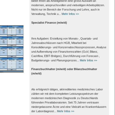
bietet Ihnen als Arbeit­geberin eine große Auswahl an
modernen, anspruchsvollen und vielseitigen Arbeits­plätzen.
Nicht nur im Bereich der Forschung und Lehre, auch in
Verwaltung, Technik u...
Mehr Infos >>
Specialist Finance (m/w/d)
Ihre Aufgaben: Erstellung von Monats‑, Quartals‑ und
Jahresabschlüssen nach HGB, Mitarbeit bei
Konsolidierungs‑ und Konzernabschlussprozessen, Analyse
und Aufbereitung von Finanzkennzahlen (GuV, Bilanz,
Cashflow, EBIT-Bridges), Durchführung von Forecast‑,
Budgetierungs‑ und Planungsprozes...
Mehr Infos >>
Finanzbuchhalter (m/w/d) oder Bilanzbuchhalter
(m/w/d)
Als erfolgreich tätiges, akkreditiertes medizinisches Labor
zählen wir mit dem kompletten Leistungs­spektrum der
modernen medizinischen Diagnostik zu Deutschlands
führenden Privat­laboratorien. Seit 75 Jahren vertrauen
nieder­gelassene Ärzte und eine Vielzahl an Kranken­häusern
der Labor­diagnost...
Mehr Infos >>