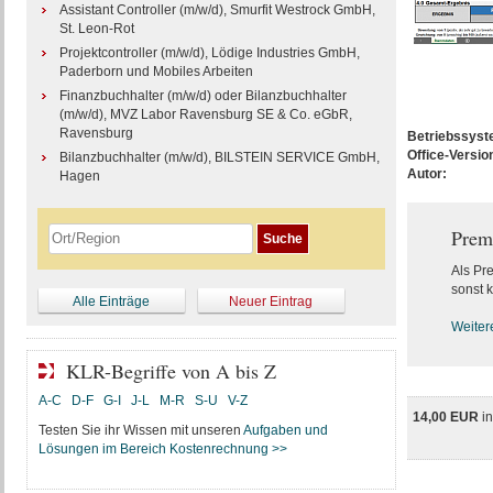
Assistant Controller (m/w/d), Smurfit Westrock GmbH,
St. Leon-Rot
Projektcontroller (m/w/d), Lödige Industries GmbH,
Paderborn und Mobiles Arbeiten
Finanzbuchhalter (m/w/d) oder Bilanzbuchhalter
(m/w/d), MVZ Labor Ravensburg SE & Co. eGbR,
Ravensburg
Betriebssys
Office-Versio
Bilanzbuchhalter (m/w/d), BILSTEIN SERVICE GmbH,
Autor:
Hagen
Prem
Als Pr
sonst k
Alle Einträge
Neuer Eintrag
Weiter
KLR-Begriffe von A bis Z
A-C
D-F
G-I
J-L
M-R
S-U
V-Z
14,00 EUR
i
Testen Sie ihr Wissen mit unseren
Aufgaben und
Lösungen im Bereich Kostenrechnung >>