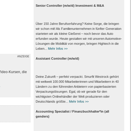
Senior Controller (m/w/d) Investment & M&A
Über 150 Jahre Berufserfahrung? Keine Sorge, die bringen
wir schon mit! Als Familienunternehmen in fünfter Generation
starteten wir als kleine Gießerei – noch bevor das Auto
erfunden wurde. Heute gestalten wir mit unseren Automotive-
Lösungen die Mobilität von morgen, bringen Hightech in die
Leben...
Mehr Infos >>
ANZEIGE
Assistant Controller (m/w/d)
Video-Kursen, die
Deine Zukunft – perfekt verpackt. Smurfit Westrock gehört
mit weltweit 100.000 Mitarbeiter­innen und Mitarbeitern in 40
>
Ländern zu den führenden Anbietern von papier­basierten
Verpackungs­lösungen. Egal, ob wir gerade für den
wichtigsten Onlinehändler der Welt produzieren oder
Deutschlands größte...
Mehr Infos >>
Accounting Specialist / Finanzbuchhalter*in (all
genders)