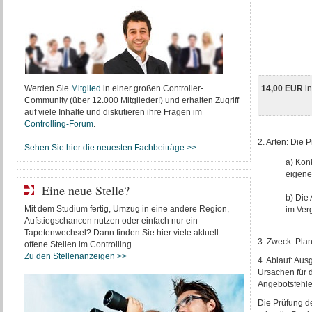
Werden Sie
Mitglied
in einer großen Controller-
14,00 EUR
i
Community (über 12.000 Mitglieder!) und erhalten Zugriff
auf viele Inhalte und diskutieren ihre Fragen im
Controlling-Forum
.
2. Arten: Die
Sehen Sie hier die neuesten Fachbeiträge >>
a) Kon
eigene
Eine neue Stelle?
b) Die 
Mit dem Studium fertig, Umzug in eine andere Region,
im Ver
Aufstiegschancen nutzen oder einfach nur ein
Tapetenwechsel? Dann finden Sie hier viele aktuell
3. Zweck: Pla
offene Stellen im Controlling.
Zu den Stellenanzeigen >>
4. Ablauf: Au
Ursachen für 
Angebotsfehle
Die Prüfung de