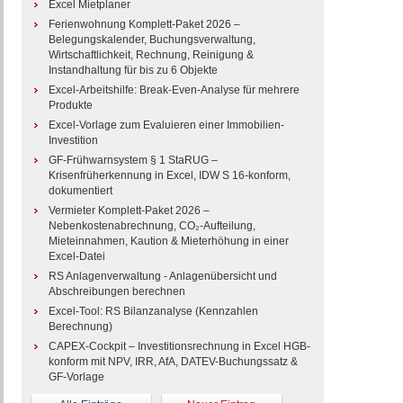
Excel Mietplaner
Ferienwohnung Komplett-Paket 2026 –
Belegungskalender, Buchungsverwaltung,
Wirtschaftlichkeit, Rechnung, Reinigung &
Instandhaltung für bis zu 6 Objekte
Excel-Arbeitshilfe: Break-Even-Analyse für mehrere
Produkte
Excel-Vorlage zum Evaluieren einer Immobilien-
Investition
GF-Frühwarnsystem § 1 StaRUG –
Krisenfrüherkennung in Excel, IDW S 16-konform,
dokumentiert
Vermieter Komplett-Paket 2026 –
Nebenkostenabrechnung, CO₂-Aufteilung,
Mieteinnahmen, Kaution & Mieterhöhung in einer
Excel-Datei
RS Anlagenverwaltung - Anlagenübersicht und
Abschreibungen berechnen
Excel-Tool: RS Bilanzanalyse (Kennzahlen
Berechnung)
CAPEX-Cockpit – Investitionsrechnung in Excel HGB-
konform mit NPV, IRR, AfA, DATEV-Buchungssatz &
GF-Vorlage