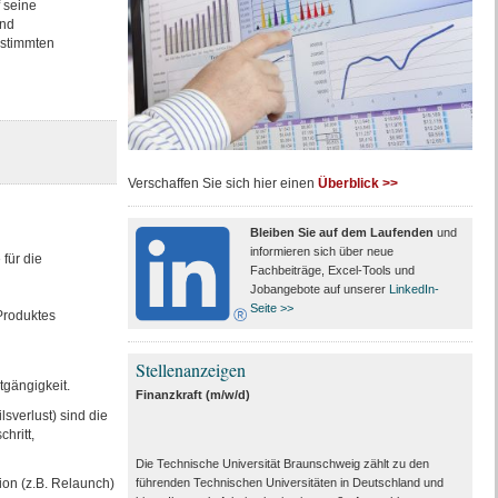
f seine
und
estimmten
Verschaffen Sie sich hier einen
Überblick >>
Bleiben Sie auf dem Laufenden
und
informieren sich über neue
für die
Fachbeiträge, Excel-Tools und
Jobangebote auf unserer
LinkedIn-
Seite >>
 Produktes
Stellenanzeigen
gängigkeit.
Finanzkraft (m/w/d)
sverlust) sind die
hritt,
Die Technische Universität Braunschweig zählt zu den
ion (z.B. Relaunch)
führenden Technischen Universitäten in Deutschland und