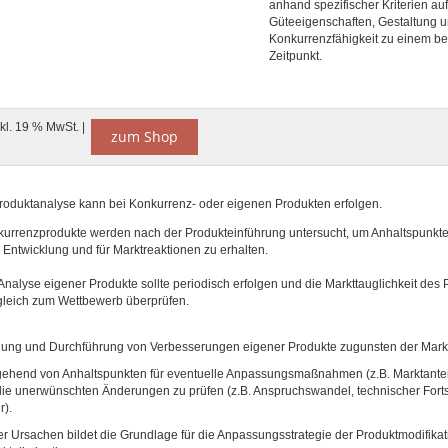
anhand spezifischer Kriterien au
Güteeigenschaften, Gestaltung 
Konkurrenzfähigkeit zu einem b
Zeitpunkt.
nkl. 19 % MwSt. |
zum Shop
 Produktanalyse kann bei Konkurrenz- oder eigenen Produkten erfolgen.
kurrenzprodukte werden nach der Produkteinführung untersucht, um Anhaltspunkte 
 Entwicklung und für Marktreaktionen zu erhalten.
Analyse eigener Produkte sollte periodisch erfolgen und die Markttauglichkeit des
gleich zum Wettbewerb überprüfen.
nung und Durchführung von Verbesserungen eigener Produkte zugunsten der Markt
sgehend von Anhaltspunkten für eventuelle Anpassungsmaßnahmen (z.B. Marktanteil
die unerwünschten Änderungen zu prüfen (z.B. Anspruchswandel, technischer Fortsc
r).
r Ursachen bildet die Grundlage für die Anpassungsstrategie der Produktmodifikat