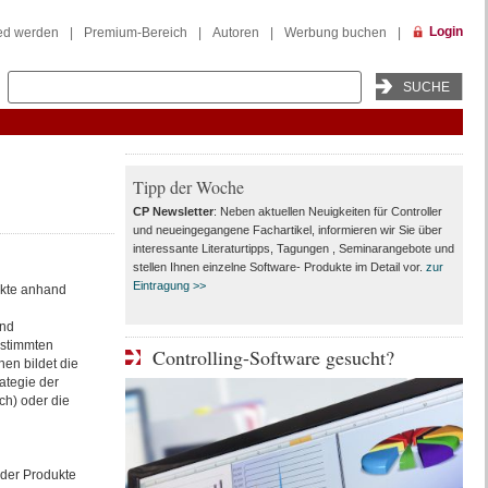
Login
ied werden
|
Premium-Bereich
|
Autoren
|
Werbung buchen
|
Tipp der Woche
CP Newsletter
: Neben aktuellen Neuigkeiten für Controller
und neueingegangene Fachartikel, informieren wir Sie über
interessante Literaturtipps, Tagungen , Seminarangebote und
stellen Ihnen einzelne Software- Produkte im Detail vor.
zur
Eintragung >>
ukte anhand
und
estimmten
Controlling-Software gesucht?
hen bildet die
ategie der
ch) oder die
nder Produkte