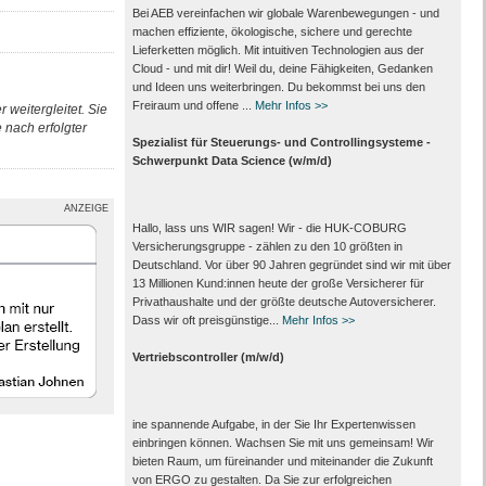
Bei AEB vereinfachen wir globale Warenbewegungen - und
machen effiziente, ökologische, sichere und gerechte
Lieferketten möglich. Mit intuitiven Technologien aus der
Cloud - und mit dir! Weil du, deine Fähigkeiten, Gedanken
und Ideen uns weiterbringen. Du bekommst bei uns den
Freiraum und offene ...
Mehr Infos >>
 weitergleitet. Sie
nach erfolgter
Spezialist für Steuerungs- und Controllingsysteme -
Schwerpunkt Data Science (w/m/d)
ANZEIGE
Hallo, lass uns WIR sagen! Wir - die HUK-COBURG
Versicherungsgruppe - zählen zu den 10 größten in
Deutschland. Vor über 90 Jahren gegründet sind wir mit über
13 Millionen Kund:innen heute der große Versicherer für
Privathaushalte und der größte deutsche Autoversicherer.
Dass wir oft preisgünstige...
Mehr Infos >>
Vertriebscontroller (m/w/d)
ine spannende Aufgabe, in der Sie Ihr Expertenwissen
einbringen können. Wachsen Sie mit uns gemeinsam! Wir
bieten Raum, um füreinander und miteinander die Zukunft
von ERGO zu gestalten. Da Sie zur erfolgreichen