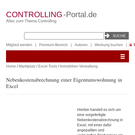
CONTROLLING
-Portal.de
Alles zum Thema Controlling
Mitglied werden
|
Premium-Bereich
|
Autoren
|
Werbung buchen
|
Home
/
Marktplatz
/
Excel-Tools
/
Immobilien-Verwaltung
Nebenkostenabrechnung einer Eigentumswohnung in
Excel
Hierbei handelt es sich um
eine vorgefertigte
Nebenkostenabrechnung in
Excel, mit einer dafür
angepaßten und