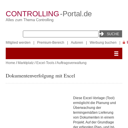
CONTROLLING
-Portal.de
Alles zum Thema Controlling
Mitglied werden
|
Premium-Bereich
|
Autoren
|
Werbung buchen
|
Home
/
Marktplatz
/
Excel-Tools
/
Auftragsverwaltung
Dokumentenverfolgung mit Excel
Diese Excel-Vorlage (Tool)
ermöglicht die Planung und
Überwachung der
termingemäßen Lieferung
von Dokumenten in einem
Projekt. Auf der Grundlage
der erfassten Plan- und Ist-