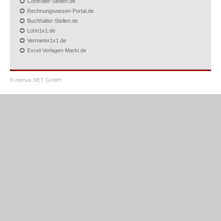
Controller-Stellen.de
Rechnungswesen-Portal.de
Buchhalter-Stellen.de
Lohn1x1.de
Vermieter1x1.de
Excel-Vorlagen-Markt.de
© reimus.NET GmbH