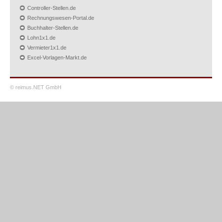
Controller-Stellen.de
Rechnungswesen-Portal.de
Buchhalter-Stellen.de
Lohn1x1.de
Vermieter1x1.de
Excel-Vorlagen-Markt.de
© reimus.NET GmbH