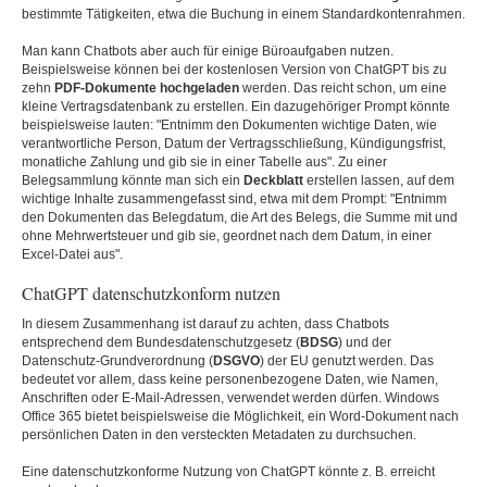
bestimmte Tätigkeiten, etwa die Buchung in einem Standardkontenrahmen.
Man kann Chatbots aber auch für einige Büroaufgaben nutzen.
Beispielsweise können bei der kostenlosen Version von ChatGPT bis zu
zehn
PDF-Dokumente hochgeladen
werden. Das reicht schon, um eine
kleine Vertragsdatenbank zu erstellen. Ein dazugehöriger Prompt könnte
beispielsweise lauten: "Entnimm den Dokumenten wichtige Daten, wie
verantwortliche Person, Datum der Vertragsschließung, Kündigungsfrist,
monatliche Zahlung und gib sie in einer Tabelle aus". Zu einer
Belegsammlung könnte man sich ein
Deckblatt
erstellen lassen, auf dem
wichtige Inhalte zusammengefasst sind, etwa mit dem Prompt: "Entnimm
den Dokumenten das Belegdatum, die Art des Belegs, die Summe mit und
ohne Mehrwertsteuer und gib sie, geordnet nach dem Datum, in einer
Excel-Datei aus".
ChatGPT datenschutzkonform nutzen
In diesem Zusammenhang ist darauf zu achten, dass Chatbots
entsprechend dem Bundesdatenschutzgesetz (
BDSG
) und der
Datenschutz-Grundverordnung (
DSGVO
) der EU genutzt werden. Das
bedeutet vor allem, dass keine personenbezogene Daten, wie Namen,
Anschriften oder E-Mail-Adressen, verwendet werden dürfen. Windows
Office 365 bietet beispielsweise die Möglichkeit, ein Word-Dokument nach
persönlichen Daten in den versteckten Metadaten zu durchsuchen.
Eine datenschutzkonforme Nutzung von ChatGPT könnte z. B. erreicht