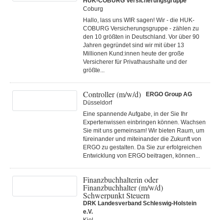
HUK-COBURG Versicherungsgruppe
Coburg
Hallo, lass uns WIR sagen! Wir - die HUK-
COBURG Versicherungsgruppe - zählen zu
den 10 größten in Deutschland. Vor über 90
Jahren gegründet sind wir mit über 13
Millionen Kund:innen heute der große
Versicherer für Privathaushalte und der
größte...
Controller (m/w/d)
ERGO Group AG
Düsseldorf
Eine spannende Aufgabe, in der Sie Ihr
Expertenwissen einbringen können. Wachsen
Sie mit uns gemeinsam! Wir bieten Raum, um
füreinander und miteinander die Zukunft von
ERGO zu gestalten. Da Sie zur erfolgreichen
Entwicklung von ERGO beitragen, können...
Finanzbuchhalterin oder
Finanzbuchhalter (m/w/d)
Schwerpunkt Steuern
DRK Landesverband Schleswig-Holstein
e.V.