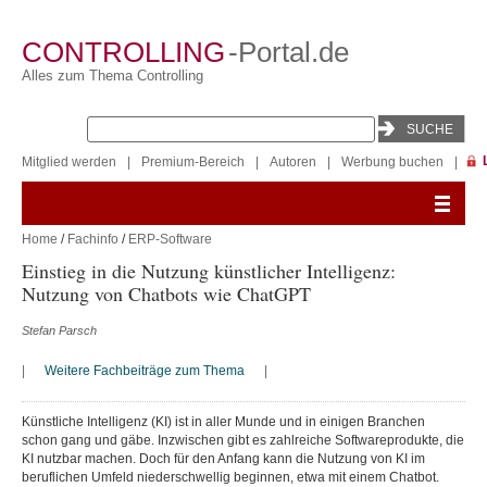
CONTROLLING
-Portal.de
Alles zum Thema Controlling
Mitglied werden
|
Premium-Bereich
|
Autoren
|
Werbung buchen
|
Home
/
Fachinfo
/
ERP-Software
Einstieg in die Nutzung künstlicher Intelligenz:
Nutzung von Chatbots wie ChatGPT
Stefan Parsch
|
Weitere Fachbeiträge zum Thema
|
Künstliche Intelligenz (KI) ist in aller Munde und in einigen Branchen
schon gang und gäbe. Inzwischen gibt es zahlreiche Softwareprodukte, die
KI nutzbar machen. Doch für den Anfang kann die Nutzung von KI im
beruflichen Umfeld niederschwellig beginnen, etwa mit einem Chatbot.