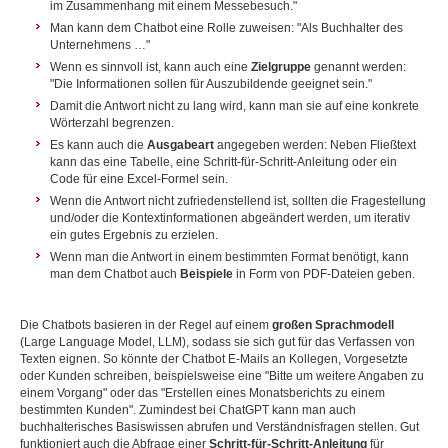
im Zusammenhang mit einem Messebesuch."
Man kann dem Chatbot eine Rolle zuweisen: "Als Buchhalter des
Unternehmens …"
Wenn es sinnvoll ist, kann auch eine
Zielgruppe
genannt werden:
"Die Informationen sollen für Auszubildende geeignet sein."
Damit die Antwort nicht zu lang wird, kann man sie auf eine konkrete
Wörterzahl begrenzen.
Es kann auch die
Ausgabeart
angegeben werden: Neben Fließtext
kann das eine Tabelle, eine Schritt-für-Schritt-Anleitung oder ein
Code für eine Excel-Formel sein.
Wenn die Antwort nicht zufriedenstellend ist, sollten die Fragestellung
und/oder die Kontextinformationen abgeändert werden, um iterativ
ein gutes Ergebnis zu erzielen.
Wenn man die Antwort in einem bestimmten Format benötigt, kann
man dem Chatbot auch
Beispiele
in Form von PDF-Dateien geben.
Die Chatbots basieren in der Regel auf einem
großen Sprachmodell
(Large Language Model, LLM), sodass sie sich gut für das Verfassen von
Texten eignen. So könnte der Chatbot E-Mails an Kollegen, Vorgesetzte
oder Kunden schreiben, beispielsweise eine "Bitte um weitere Angaben zu
einem Vorgang" oder das "Erstellen eines Monatsberichts zu einem
bestimmten Kunden". Zumindest bei ChatGPT kann man auch
buchhalterisches Basiswissen abrufen und Verständnisfragen stellen. Gut
funktioniert auch die Abfrage einer
Schritt-für-Schritt-Anleitung
für