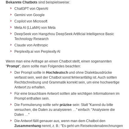
Bekannte Chatbots
sind beispielsweise:
ChatGPT von OpenAI
Gemini von Google
Copilot von Microsoft
Meta AI (LLaMA) von Meta
DeepSeek von Hangzhou DeepSeek Artificial Intelligence Basic
Technology Research
Claude von Anthropic
Perplexity.ai von Perplexity AI
Wenn man eine Anfrage an einen Chatbot stellt, einen sogenannten
"
Prompt
", dann sollte man Folgendes beachten:
Der Prompt sollte in
Hochdeutsch
und ohne Dialektausdrücke
verfasst sein, weil der Chatbot sonst fehleranfällig ist. Auch sollten
Rechtschreibung und Grammatik korrekt sein, um eine hochwertige
Antwort zu erhalten.
Für eine brauchbare Antwort sollten alle wichtigen Informationen im
Prompt enthalten sein.
Die Formulierung sollte sehr
präzise
sein: Statt "Kannst du bitte
versuchen, die Daten zu analysieren …" einfach: "Analysiere die
Daten …"
Die Antwort fällt genauer aus, wenn man dem Chatbot den
Zusammenhang
nennt, z. B.: "Es geht um Reisekostenabrechnungen