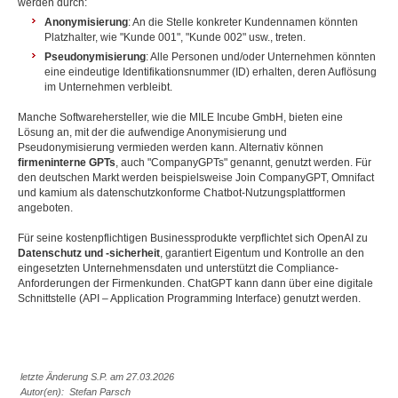
werden durch:
Anonymisierung
: An die Stelle konkreter Kundennamen könnten
Platzhalter, wie "Kunde 001", "Kunde 002" usw., treten.
Pseudonymisierung
: Alle Personen und/oder Unternehmen könnten
eine eindeutige Identifikationsnummer (ID) erhalten, deren Auflösung
im Unternehmen verbleibt.
Manche Softwarehersteller, wie die MILE Incube GmbH, bieten eine
Lösung an, mit der die aufwendige Anonymisierung und
Pseudonymisierung vermieden werden kann. Alternativ können
firmeninterne GPTs
, auch "CompanyGPTs" genannt, genutzt werden. Für
den deutschen Markt werden beispielsweise Join CompanyGPT, Omnifact
und kamium als datenschutzkonforme Chatbot-Nutzungsplattformen
angeboten.
Für seine kostenpflichtigen Businessprodukte verpflichtet sich OpenAI zu
Datenschutz und -sicherheit
, garantiert Eigentum und Kontrolle an den
eingesetzten Unternehmensdaten und unterstützt die Compliance-
Anforderungen der Firmenkunden. ChatGPT kann dann über eine digitale
Schnittstelle (API – Application Programming Interface) genutzt werden.
letzte Änderung S.P. am 27.03.2026
Autor(en): Stefan Parsch