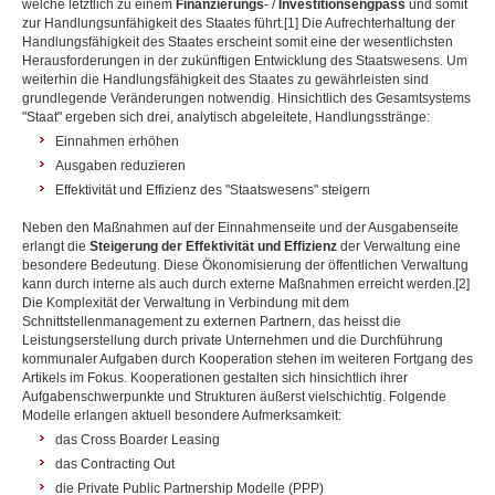
welche letztlich zu einem
Finanzierungs
- /
Investitionsengpass
und somit
zur Handlungsunfähigkeit des Staates führt.[1] Die Aufrechterhaltung der
Handlungsfähigkeit des Staates erscheint somit eine der wesentlichsten
Herausforderungen in der zukünftigen Entwicklung des Staatswesens. Um
weiterhin die Handlungsfähigkeit des Staates zu gewährleisten sind
grundlegende Veränderungen notwendig. Hinsichtlich des Gesamtsystems
"Staat" ergeben sich drei, analytisch abgeleitete, Handlungsstränge:
Einnahmen erhöhen
Ausgaben reduzieren
Effektivität und Effizienz des "Staatswesens" steigern
Neben den Maßnahmen auf der Einnahmenseite und der Ausgabenseite
erlangt die
Steigerung der Effektivität und Effizienz
der Verwaltung eine
besondere Bedeutung. Diese Ökonomisierung der öffentlichen Verwaltung
kann durch interne als auch durch externe Maßnahmen erreicht werden.[2]
Die Komplexität der Verwaltung in Verbindung mit dem
Schnittstellenmanagement zu externen Partnern, das heisst die
Leistungserstellung durch private Unternehmen und die Durchführung
kommunaler Aufgaben durch Kooperation stehen im weiteren Fortgang des
Artikels im Fokus. Kooperationen gestalten sich hinsichtlich ihrer
Aufgabenschwerpunkte und Strukturen äußerst vielschichtig. Folgende
Modelle erlangen aktuell besondere Aufmerksamkeit:
das Cross Boarder Leasing
das Contracting Out
die Private Public Partnership Modelle (PPP)