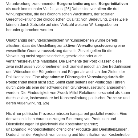
Verantwortung, zunehmender
Bürgerorientierung
und
Bürgerinitiativen
als auch kommunaler Vielfalt, aus. [25] Dabei sind vor allem die drei
Wirkungskreise, die des ökonomischen Wachstums, der sozialen
Gerechtigkeit und der ökologischen Qualität, von Bedeutung. Diese Ziele
können durch Subziele auf eine Vielzahl weiterer Wirkungsebenen
herunter gebrochen werden.
Unabhängig der unterschiedlichen Wirkungsebenen wurde bereits
attestiert, dass die Umstellung zur
aktiven Verwaltungssteuerung
eine
wesentliche Grundvoraussetzung darstellt. Zurzeit gelten für die
Verwaltung meist organisatorische, gesetzliche oder auch
verfahrensrelevante Maßstäbe. Die Elemente der Politik lassen diese
zwar nicht außen vor, orientierten sich zumeist jedoch an den Bedürfnissen
und Wünschen der Bürgerinnen und Bürger als auch an den Zielen der
Politiker selbst. Eine
abgestimmte Führung der Verwaltung durch die
Politik
findet meist nicht statt. Somit kann seitens der Politik das Führen
durch Ziele als eine der schwierigsten Grundvoraussetzung angesehen
werden. Die Eindeutigkeit von Zweck-Mittel Relationen erscheint als kaum
durchsetzbar; insbesondere bei Konsensfindung politischer Prozesse und
deren Außenwirkung. [26]
Nicht nur politische Prozesse müssen transparent gestaltet werden. Eine
der wesentlichen Voraussetzungen Steuerung von Produkten und
Dienstleistungen ist gleichwohl die Kostentransparenz;
unabhängig Monopolstellung öffentlicher Produkte und Dienstleistungen.
Dadurch ist der Vergleich von Leistung und Identifikation von Kostentreiber