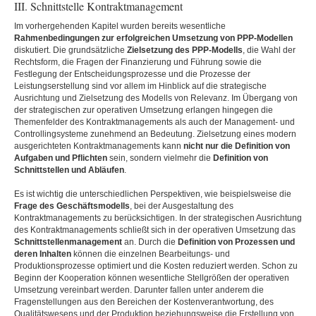
III. Schnittstelle Kontraktmanagement
Im vorhergehenden Kapitel wurden bereits wesentliche
Rahmenbedingungen zur erfolgreichen Umsetzung von PPP-Modellen
diskutiert. Die grundsätzliche
Zielsetzung des PPP-Modells
, die Wahl der
Rechtsform, die Fragen der Finanzierung und Führung sowie die
Festlegung der Entscheidungsprozesse und die Prozesse der
Leistungserstellung sind vor allem im Hinblick auf die strategische
Ausrichtung und Zielsetzung des Modells von Relevanz. Im Übergang von
der strategischen zur operativen Umsetzung erlangen hingegen die
Themenfelder des Kontraktmanagements als auch der Management- und
Controllingsysteme zunehmend an Bedeutung. Zielsetzung eines modern
ausgerichteten Kontraktmanagements kann
nicht nur die Definition von
Aufgaben und Pflichten
sein, sondern vielmehr die
Definition von
Schnittstellen und Abläufen
.
Es ist wichtig die unterschiedlichen Perspektiven, wie beispielsweise die
Frage des Geschäftsmodells
, bei der Ausgestaltung des
Kontraktmanagements zu berücksichtigen. In der strategischen Ausrichtung
des Kontraktmanagements schließt sich in der operativen
Umsetzung das
Schnittstellenmanagement
an. Durch die
Definition von Prozessen und
deren Inhalten
können die einzelnen Bearbeitungs- und
Produktionsprozesse optimiert und die Kosten reduziert werden. Schon zu
Beginn der Kooperation können wesentliche Stellgrößen der operativen
Umsetzung vereinbart werden. Darunter fallen unter anderem die
Fragenstellungen aus den Bereichen der Kostenverantwortung, des
Qualitätswesens und der Produktion beziehungsweise die Erstellung von