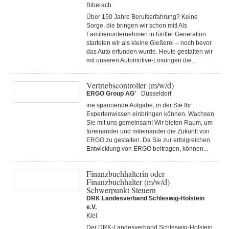
Biberach
Über 150 Jahre Berufserfahrung? Keine
Sorge, die bringen wir schon mit! Als
Familienunternehmen in fünfter Generation
starteten wir als kleine Gießerei – noch bevor
das Auto erfunden wurde. Heute gestalten wir
mit unseren Automotive-Lösungen die...
Vertriebscontroller (m/w/d)
ERGO Group AG'
Düsseldorf
ine spannende Aufgabe, in der Sie Ihr
Expertenwissen einbringen können. Wachsen
Sie mit uns gemeinsam! Wir bieten Raum, um
füreinander und miteinander die Zukunft von
ERGO zu gestalten. Da Sie zur erfolgreichen
Entwicklung von ERGO beitragen, können...
Finanzbuchhalterin oder
Finanzbuchhalter (m/w/d)
Schwerpunkt Steuern
DRK Landesverband Schleswig-Holstein
e.V.
Kiel
Der DRK-Landesverband Schleswig-Holstein