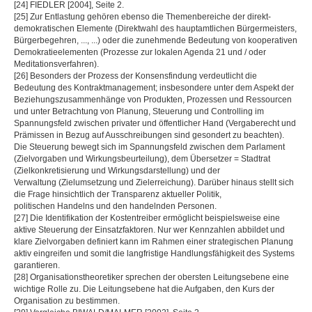
[24] FIEDLER [2004], Seite 2.
[25] Zur Entlastung gehören ebenso die Themenbereiche der direkt-
demokratischen Elemente (Direktwahl des hauptamtlichen Bürgermeisters,
Bürgerbegehren, ..., ...) oder die zunehmende Bedeutung von kooperativen
Demokratieelementen (Prozesse zur lokalen Agenda 21 und / oder
Meditationsverfahren).
[26] Besonders der Prozess der Konsensfindung verdeutlicht die
Bedeutung des Kontraktmanagement; insbesondere unter dem Aspekt der
Beziehungszusammenhänge von Produkten, Prozessen und Ressourcen
und unter Betrachtung von Planung, Steuerung und Controlling im
Spannungsfeld zwischen privater und öffentlicher Hand (Vergaberecht und
Prämissen in Bezug auf Ausschreibungen sind gesondert zu beachten).
Die Steuerung bewegt sich im Spannungsfeld zwischen dem Parlament
(Zielvorgaben und Wirkungsbeurteilung), dem Übersetzer = Stadtrat
(Zielkonkretisierung und Wirkungsdarstellung) und der
Verwaltung (Zielumsetzung und Zielerreichung). Darüber hinaus stellt sich
die Frage hinsichtlich der Transparenz aktueller Politik,
politischen Handelns und den handelnden Personen.
[27] Die Identifikation der Kostentreiber ermöglicht beispielsweise eine
aktive Steuerung der Einsatzfaktoren. Nur wer Kennzahlen abbildet und
klare Zielvorgaben definiert kann im Rahmen einer strategischen Planung
aktiv eingreifen und somit die langfristige Handlungsfähigkeit des Systems
garantieren.
[28] Organisationstheoretiker sprechen der obersten Leitungsebene eine
wichtige Rolle zu. Die Leitungsebene hat die Aufgaben, den Kurs der
Organisation zu bestimmen.