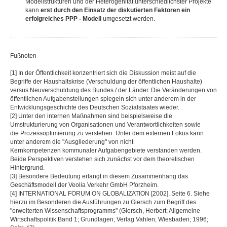
Modellstrukturen und der Heterogenität unterschiedlichster Projekte
kann
erst durch den Einsatz der diskutierten Faktoren ein
erfolgreiches PPP - Modell
umgesetzt werden.
Fußnoten
[1] In der Öffentlichkeit konzentriert sich die Diskussion meist auf die
Begriffe der Haushaltskrise (Verschuldung der öffentlichen Haushalte)
versus Neuverschuldung des Bundes / der Länder. Die Veränderungen von
öffentlichen Aufgabenstellungen spiegeln sich unter anderem in der
Entwicklungsgeschichte des Deutschen Sozialstaates wieder.
[2] Unter den internen Maßnahmen sind beispielsweise die
Umstrukturierung von Organisationen und Verantwortlichkeiten sowie
die Prozessoptimierung zu verstehen. Unter dem externen Fokus kann
unter anderem die "Ausgliederung" von nicht
Kernkompetenzen kommunaler Aufgabengebiete verstanden werden.
Beide Perspektiven verstehen sich zunächst vor dem theoretischen
Hintergrund.
[3] Besondere Bedeutung erlangt in diesem Zusammenhang das
Geschäftsmodell der Veolia Verkehr GmbH Pforzheim.
[4] INTERNATIONAL FORUM ON GLOBALIZATION [2002], Seite 6. Siehe
hierzu im Besonderen die Ausführungen zu Giersch zum Begriff des
"erweiterten Wissenschaftsprogramms" (Giersch, Herbert; Allgemeine
Wirtschaftspolitik Band 1; Grundlagen; Verlag Vahlen; Wiesbaden; 1996;