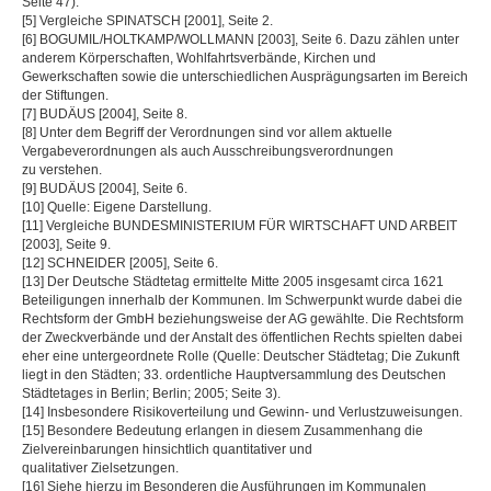
Seite 47).
[5] Vergleiche SPINATSCH [2001], Seite 2.
[6] BOGUMIL/HOLTKAMP/WOLLMANN [2003], Seite 6. Dazu zählen unter
anderem Körperschaften, Wohlfahrtsverbände, Kirchen und
Gewerkschaften sowie die unterschiedlichen Ausprägungsarten im Bereich
der Stiftungen.
[7] BUDÄUS [2004], Seite 8.
[8] Unter dem Begriff der Verordnungen sind vor allem aktuelle
Vergabeverordnungen als auch Ausschreibungsverordnungen
zu verstehen.
[9] BUDÄUS [2004], Seite 6.
[10] Quelle: Eigene Darstellung.
[11] Vergleiche BUNDESMINISTERIUM FÜR WIRTSCHAFT UND ARBEIT
[2003], Seite 9.
[12] SCHNEIDER [2005], Seite 6.
[13] Der Deutsche Städtetag ermittelte Mitte 2005 insgesamt circa 1621
Beteiligungen innerhalb der Kommunen. Im Schwerpunkt wurde dabei die
Rechtsform der GmbH beziehungsweise der AG gewählte. Die Rechtsform
der Zweckverbände und der Anstalt des öffentlichen Rechts spielten dabei
eher eine untergeordnete Rolle (Quelle: Deutscher Städtetag; Die Zukunft
liegt in den Städten; 33. ordentliche Hauptversammlung des Deutschen
Städtetages in Berlin; Berlin; 2005; Seite 3).
[14] Insbesondere Risikoverteilung und Gewinn- und Verlustzuweisungen.
[15] Besondere Bedeutung erlangen in diesem Zusammenhang die
Zielvereinbarungen hinsichtlich quantitativer und
qualitativer Zielsetzungen.
[16] Siehe hierzu im Besonderen die Ausführungen im Kommunalen