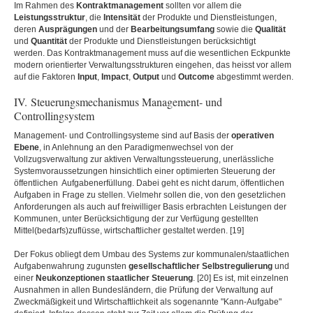
Im Rahmen des
Kontraktmanagement
sollten vor allem die
Leistungsstruktur
, die
Intensität
der Produkte und Dienstleistungen,
deren
Ausprägungen
und der
Bearbeitungsumfang
sowie die
Qualität
und
Quantität
der Produkte und Dienstleistungen berücksichtigt
werden. Das Kontraktmanagement muss auf die wesentlichen Eckpunkte
modern orientierter Verwaltungsstrukturen eingehen, das heisst vor allem
auf die Faktoren
Input
,
Impact
,
Output
und
Outcome
abgestimmt werden.
IV. Steuerungsmechanismus Management- und
Controllingsystem
Management- und Controllingsysteme sind auf Basis der
operativen
Ebene
, in Anlehnung an den Paradigmenwechsel von der
Vollzugsverwaltung zur aktiven Verwaltungssteuerung, unerlässliche
Systemvoraussetzungen hinsichtlich einer optimierten Steuerung der
öffentlichen Aufgabenerfüllung. Dabei geht es nicht darum, öffentlichen
Aufgaben in Frage zu stellen. Vielmehr sollen die, von den gesetzlichen
Anforderungen als auch auf freiwilliger Basis erbrachten Leistungen der
Kommunen, unter Berücksichtigung der zur Verfügung gestellten
Mittel(bedarfs)zuflüsse, wirtschaftlicher gestaltet werden. [19]
Der Fokus obliegt dem Umbau des Systems zur kommunalen/staatlichen
Aufgabenwahrung zugunsten
gesellschaftlicher Selbstregulierung
und
einer
Neukonzeptionen staatlicher Steuerung
. [20] Es ist, mit einzelnen
Ausnahmen in allen Bundesländern, die Prüfung der Verwaltung auf
Zweckmäßigkeit und Wirtschaftlichkeit als sogenannte "Kann-Aufgabe"