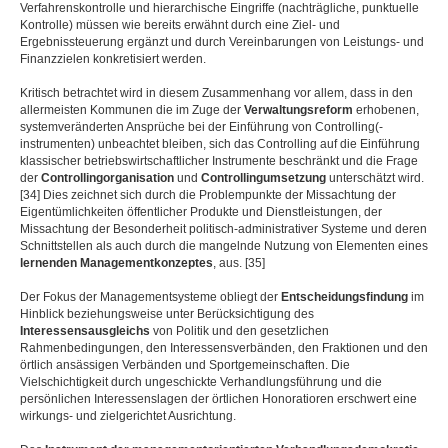
Verfahrenskontrolle und hierarchische Eingriffe (nachträgliche, punktuelle
Kontrolle) müssen wie bereits erwähnt durch eine Ziel- und
Ergebnissteuerung ergänzt und durch Vereinbarungen von Leistungs- und
Finanzzielen konkretisiert werden.
Kritisch betrachtet wird in diesem Zusammenhang vor allem, dass in den
allermeisten Kommunen die im Zuge der
Verwaltungsreform
erhobenen,
systemveränderten Ansprüche bei der Einführung von Controlling(-
instrumenten) unbeachtet bleiben, sich das Controlling auf die Einführung
klassischer betriebswirtschaftlicher Instrumente beschränkt und die Frage
der
Controllingorganisation
und
Controllingumsetzung
unterschätzt wird.
[34] Dies zeichnet sich durch die Problempunkte der Missachtung der
Eigentümlichkeiten öffentlicher Produkte und Dienstleistungen, der
Missachtung der Besonderheit politisch-administrativer Systeme und deren
Schnittstellen als auch durch die mangelnde Nutzung von Elementen eines
lernenden Managementkonzeptes
, aus. [35]
Der Fokus der Managementsysteme obliegt der
Entscheidungsfindung
im
Hinblick beziehungsweise unter Berücksichtigung des
Interessensausgleichs
von Politik und den gesetzlichen
Rahmenbedingungen, den Interessensverbänden, den Fraktionen und den
örtlich ansässigen Verbänden und Sportgemeinschaften. Die
Vielschichtigkeit durch ungeschickte Verhandlungsführung und die
persönlichen Interessenslagen der örtlichen Honoratioren erschwert eine
wirkungs- und zielgerichtet Ausrichtung.