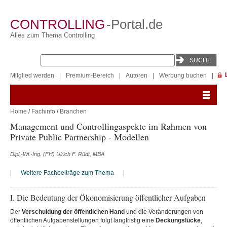
CONTROLLING
-Portal.de
Alles zum Thema Controlling
Mitglied werden
|
Premium-Bereich
|
Autoren
|
Werbung buchen
|
Home
/
Fachinfo
/
Branchen
Management und Controllingaspekte im Rahmen von
Private Public Partnership - Modellen
Dipl.-Wi.-Ing. (FH) Ulrich F. Rüdt, MBA
|
Weitere Fachbeiträge zum Thema
|
I. Die Bedeutung der Ökonomisierung öffentlicher Aufgaben
Der
Verschuldung der öffentlichen Hand
und die Veränderungen von
öffentlichen Aufgabenstellungen folgt langfristig eine
Deckungslücke
,