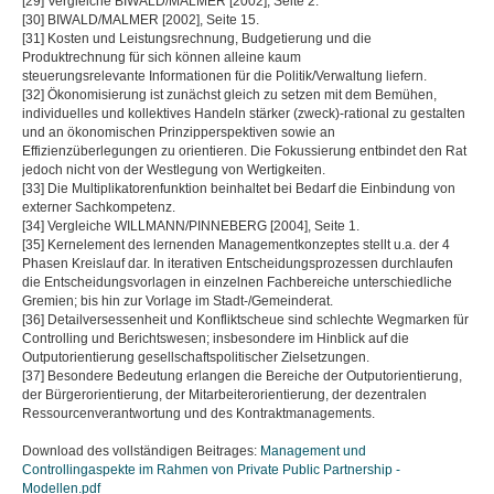
[29] Vergleiche BIWALD/MALMER [2002], Seite 2.
[30] BIWALD/MALMER [2002], Seite 15.
[31] Kosten und Leistungsrechnung, Budgetierung und die
Produktrechnung für sich können alleine kaum
steuerungsrelevante Informationen für die Politik/Verwaltung liefern.
[32] Ökonomisierung ist zunächst gleich zu setzen mit dem Bemühen,
individuelles und kollektives Handeln stärker (zweck)-rational zu gestalten
und an ökonomischen Prinzipperspektiven sowie an
Effizienzüberlegungen zu orientieren. Die Fokussierung entbindet den Rat
jedoch nicht von der Westlegung von Wertigkeiten.
[33] Die Multiplikatorenfunktion beinhaltet bei Bedarf die Einbindung von
externer Sachkompetenz.
[34] Vergleiche WILLMANN/PINNEBERG [2004], Seite 1.
[35] Kernelement des lernenden Managementkonzeptes stellt u.a. der 4
Phasen Kreislauf dar. In iterativen Entscheidungsprozessen durchlaufen
die Entscheidungsvorlagen in einzelnen Fachbereiche unterschiedliche
Gremien; bis hin zur Vorlage im Stadt-/Gemeinderat.
[36] Detailversessenheit und Konfliktscheue sind schlechte Wegmarken für
Controlling und Berichtswesen; insbesondere im Hinblick auf die
Outputorientierung gesellschaftspolitischer Zielsetzungen.
[37] Besondere Bedeutung erlangen die Bereiche der Outputorientierung,
der Bürgerorientierung, der Mitarbeiterorientierung, der dezentralen
Ressourcenverantwortung und des Kontraktmanagements.
Download des vollständigen Beitrages:
Management und
Controllingaspekte im Rahmen von Private Public Partnership -
Modellen.pdf