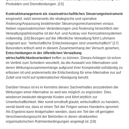
Produkten und Dienstleistungen. [15]
Kontraktmanagement als staatswirtschaftliches Steuerungsinstrument
eingesetzt, setzt seinerseits die strategische und operative
Änderung/Anpassung bestehender Steuerungsmechanismen voraus.
Neben organisatorischen Veränderungen und Änderung hinsichtlich der
Verwaltungsphilosophie ist der Auf- und Ausbau von Kennzahlensystemen
notwendig. [16] Bezogen auf die öffentliche Verwaltung führt Luhmann
prägnant aus: "wirtschaftliche Entscheidungen sind unwirtschaftlich" [17]
Besonders kritisch wird in diesem Zusammenhang der Versuch gesehen,
Entscheidungen in der öffentlichen Verwaltung
wirtschaftlichkeitsorientiert
treffen zu können. Dieses Anliegen ist schon
im Vorfeld zum Scheitern verurteilt, da die Auswahl von Alternativen und
deren Wirkungszusammenhänge aufgrund ihrer Komplexität vollständig zu
erfassen ist und andererseits die Entscheidung für eine Alternative nur auf
Zufall und nicht auf systematischer Abwägung beruht.
Darüber hinaus ist es in Kenntnis dieses Sachverhaltes anzustreben die
Wirkungen einer Alternative so weit wie möglich zu ergründen. Dies
wiederum bedeutet steigende Kosten und führt letztlich zur
Unwirtschaftlichkeit. Wer somit ernsthaft glaubt, wirtschaftlich zu handeln,
verrät damit nur, dass er einen Teil der Folgen seines Handelns ignoriert.
Als Ergebnis kann festgehalten werden, dass ein Teil der oft gerügten
Verschwendungssucht der Behörden in deren strukturellen
organisatorischen Rahmenbedingungen angelegt ist. [18]