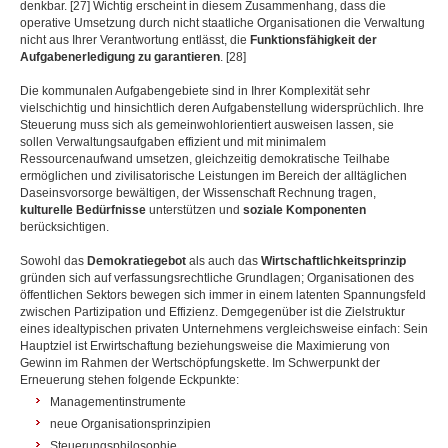
denkbar. [27] Wichtig erscheint in diesem Zusammenhang, dass die
operative Umsetzung durch nicht staatliche Organisationen die Verwaltung
nicht aus Ihrer Verantwortung entlässt, die
Funktionsfähigkeit der
Aufgabenerledigung zu garantieren
. [28]
Die kommunalen Aufgabengebiete sind in Ihrer Komplexität sehr
vielschichtig und hinsichtlich deren Aufgabenstellung widersprüchlich. Ihre
Steuerung muss sich als gemeinwohlorientiert ausweisen lassen, sie
sollen Verwaltungsaufgaben effizient und mit minimalem
Ressourcenaufwand umsetzen, gleichzeitig demokratische Teilhabe
ermöglichen und zivilisatorische Leistungen im Bereich der alltäglichen
Daseinsvorsorge bewältigen, der Wissenschaft Rechnung tragen,
kulturelle Bedürfnisse
unterstützen und
soziale Komponenten
berücksichtigen.
Sowohl das
Demokratiegebot
als auch das
Wirtschaftlichkeitsprinzip
gründen sich auf verfassungsrechtliche Grundlagen; Organisationen des
öffentlichen Sektors bewegen sich immer in einem latenten Spannungsfeld
zwischen Partizipation und Effizienz. Demgegenüber ist die Zielstruktur
eines idealtypischen privaten Unternehmens vergleichsweise einfach: Sein
Hauptziel ist Erwirtschaftung beziehungsweise die Maximierung von
Gewinn im Rahmen der Wertschöpfungskette. Im Schwerpunkt der
Erneuerung stehen folgende Eckpunkte:
Managementinstrumente
neue Organisationsprinzipien
Steuerungsphilosophie