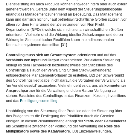
Dienstleistung als auch Produkte können entweder intern oder auch extern
generiert werden. Gerade unter dem Aspekt der Steuerungsphilosophie
erlangt das Management zunehmend an Bedeutung. Das Management
kann und darf sich nicht nur auf betriebswirtschaftliche Größen stützen, vor
allem vor dem Hintergrund der Zielsetzungen von
Non Profit
Organizations
(
NPOs
); welche sich nicht nur an wirtschaftlichen Größen
orientieren. Vielmehr sind die Wirkung ideeller Zielsetzungen und deren
Wirkung im Sinne politischer Realitäten kaum in eindimensionalen
Kennzahlensystemen darstellbar. [31]
Controlling muss sich am Gesamtsystem orientieren
und auf das
Verhältnis von Input und Output
konzentrieren. Zur aktiven Steuerung
obliegt es dem Fachbereich beziehungsweise der Stabsstelle des
Controllings als auch der Verwaltung für den Stadt-/Gemeinderat
entsprechende Managementvorlagen zu erstellen. [32] Der Schwerpunkt
des Controllings liegt dabei nicht darauf, die Vorgaben der Verwaltung als
"im Vorfeld gesetzt" anzusehen. Vielmehr geht es darum, als
kompetenter
Ansprechpartner
für die Verwaltung und dem Rat zur Verfügung zu
stehen. Bausteine des Controllings ist das Finanzen-, Kosten-, Investitions-
und das
Beteiligungscontrolling
.
Unabhängig von der Steuerung über Produkte oder der Steuerung über
das Budget muss die Festlegung der Prioritäten durch die Gremien
erfolgen. In diesem Zusammenhang erlangt der
Stadt- oder Gemeinderat
als Schnittstelle zwischen der Politik und der Verwaltung die
Rolle des
Multiplikators sowie des Katalysators
. [33] Einzelanweisungen,