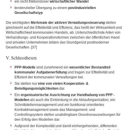
ein nicht friktionsloser
wirtschaftlicher Wandel
tendenzieller Übergang zu einem
postindustriellen
Gesellschaftstyp
Die wichtigsten
Merkmale der aktiven Verwaltungssteuerung
stellen
gleichwohl auf die Effektivität und Effizienz, das heißt der Wirksamkeit und
Wirtschaftlichkeit kommunalen Handels, ab. Unterschiedlichste Arten von
Verhandlungs- und Kooperationsformen zwischen der öffentlichen Hand
und privaten Unternehmen bilden das Grundgerüst postmoderner
Gesellschaften. [37]
V. Schlussthesen
PPP-Modelle
sind zunehmend ein
wesentlicher Bestandteil
kommunaler Aufgabenerfüllung
und tragen zur Effektivität und
Effizient der kommunalen Verwaltungen bei.
Sie stellen nur
eine von vielen Kooperation- &
Beteiligungsmöglichkeiten
dar.
Ein
organisatorische Ausrichtung zur Handhabung von PPP -
Modellen
als auch die Einbindung in die Ablauforganisation, ein
Schnittstellenmanagement und ein funktional orientiertes
Kontraktmanagement sowie das Management- und
Controllingsystem stellen unabdingbare Grundvoraussetzungen für
den Erfolg den Modellen dar.
Aufgrund der Komplexität und damit einhergehenden, differenten