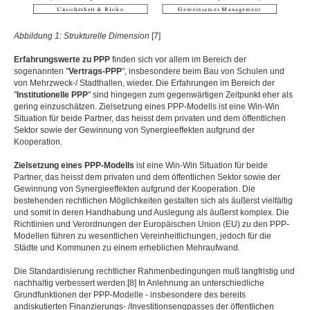
Abbildung 1: Strukturelle Dimension
[7]
Erfahrungswerte zu PPP
finden sich vor allem im Bereich der
sogenannten "
Vertrags-PPP
", insbesondere beim Bau von Schulen und
von Mehrzweck-/ Stadthallen, wieder. Die Erfahrungen im Bereich der
"
Institutionelle PPP
" sind hingegen zum gegenwärtigen Zeitpunkt eher als
gering einzuschätzen. Zielsetzung eines PPP-Modells ist eine Win-Win
Situation für beide Partner, das heisst dem privaten und dem öffentlichen
Sektor sowie der Gewinnung von Synergieeffekten aufgrund der
Kooperation.
Zielsetzung eines PPP
-Modells
ist eine Win-Win Situation für beide
Partner, das heisst dem privaten und dem öffentlichen Sektor sowie der
Gewinnung von Synergieeffekten aufgrund der Kooperation. Die
bestehenden rechtlichen Möglichkeiten gestalten sich als äußerst vielfältig
und somit in deren Handhabung und Auslegung als äußerst komplex. Die
Richtlinien und Verordnungen der Europäischen Union (EU) zu den PPP-
Modellen führen zu wesentlichen Vereinheitlichungen, jedoch für die
Städte und Kommunen zu einem erheblichen Mehraufwand.
Die Standardisierung rechtlicher Rahmenbedingungen muß langfristig und
nachhaltig verbessert werden.[8] In Anlehnung an unterschiedliche
Grundfunktionen der PPP-Modelle - insbesondere des bereits
andiskutierten Finanzierungs- /Investitionsengpasses der öffentlichen