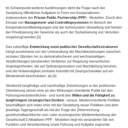
Im Schwerpunkt weiterer Ausführungen steht die Frage nach der
Gestaltung öffentlicher Aufgaben in Form von Kooperationen;
insbesondere der
Private Public Partnership
(
PPP
) - Modellen. Durch den
Einsatz von
Management- und Controllingsystemen
im Bereich der
Kooperationen/Beteiligungen und der kommunalen Verwaltung soll hierbei
der Privatisierung der Gewinne als auch der Sozialisierung von Verlusten
vorgebeugt werden.[3]
Das zukünftige
Entwicklung sozio-politischer Gesellschaftsstrukturen
hängt zunehmend von der Umwandlung der Machtbeziehungen zwischen
sozialen Ständen hin zu demokratischeren und wechselseitigen
Verpflichtungen beruhenden Verfahren zur Regelung menschlicher
Angelegenheiten, die auf Selbstorganisation und Machtteilung beruhen
und die Notwendigkeit zentraler Autorität mit Zwangscharakter auf ein
Mindestmaß beschränken, ab.[4]
Strukturell langfristige und nachhaltige Zielsetzungen in der politischen
Orientierung setzen eine an den Wirkungen orientierte Politik bei den
Führungsverantwortlichen - und somit den
Willen und die Fähigkeit zu
langfristigem strategischen Denken
- voraus. Medienorientierte Politiker
beschäftigen sich indes eher mit der Gestaltung neuer Politiken und dem
jeweilige Tagesgeschäft als mit der Frage der Zielerreichung
gesellschaftspolitische und / oder soziologischer Weiterentwicklung der
Gesellschaft.5 Attraktiven PPP - Modellen liegt ein veränderter Stil von
Funktion und Verantwortung sowie Führung und Aufgabe zugrunde.