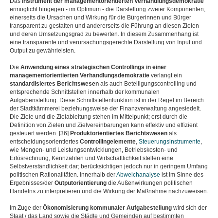
Das
Instrument der managementorientierten Verhandlungsdemokratie
ermöglicht hingegen - im Optimum - die Darstellung zweier Komponenten;
einerseits die Ursachen und Wirkung für die Bürgerinnen und Bürger
transparent zu gestalten und andererseits die Führung an diesen Zielen
und deren Umsetzungsgrad zu bewerten. In diesem Zusammenhang ist
eine transparente und verursachungsgerechte Darstellung von Input und
Output zu gewährleisten.
Die
Anwendung eines strategischen Controllings
in einer
managementorientierten Verhandlungsdemokratie
verlangt ein
standardisiertes Berichtswesen
als auch Beteiligungscontrolling und
entsprechende Schnittstellen innerhalb der kommunalen
Aufgabenstellung. Diese Schnittstellenfunktion ist in der Regel im Bereich
der Stadtkämmerei beziehungsweise der Finanzverwaltung angesiedelt.
Die Ziele und die Zielableitung stehen im Mittelpunkt; erst durch die
Definition von Zielen und Zielvereinbarungen kann effektiv und effizient
gesteuert werden. [36]
Produktorientiertes Berichtswesen
als
entscheidungsorientiertes
Controllingelemente
,
Steuerungsinstrumente
,
wie Mengen- und Leistungsentwicklungen, Betriebskosten- und
Erlösrechnung, Kennzahlen und Wirtschaftlichkeit stellen eine
Selbstverständlichkeit dar; berücksichtigen jedoch nur in geringem Umfang
politischen Rationalitäten. Innerhalb der
Abweichanalyse
ist im Sinne des
Ergebnisses/der
Outputorientierung
die Außenwirkungen politischen
Handelns zu interpretieren und die Wirkung der Maßnahme nachzuweisen.
Im Zuge der
Ökonomisierung kommunaler Aufgabestellung
wird sich der
Staat / das Land sowie die Städte und Gemeinden auf bestimmten