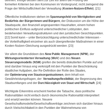
definiert. Infolge dessen steht zur Zeit vor allem die Prüfung der
formellen Kriterien bei den Kommunen im Vordergrund; nicht zwingend die
Frage der Wirtschaftlichkeit der Verwaltung (
Kosten-Nutzen-Effekt
). [21]
Öffentliche Institutionen stehen im
Spannungsfeld von Wertigkeiten und
Bedürfnis der Bürgerinnen und Bürgern
, der Diskussion um die Höhe der
Staatsquote, den finanziell angespannten Haushalten, einem hohen
politischen Einfluss aufgrund unterschiedlicher Lobbyisten, den
bestehenden Verwaltungsstrukturen und den juristischen Gesichtspunkten.
[22] Somit kann – unter Berücksichtigung unterschiedlichster Interessen -
die Vorteilhaftigkeit einzelner als auch übergreifender Maßnahmen in einer
Kosten-Nutzen-Gleichung ausgedrückt werden. [23]
Vor allem die Grundideen des
New Public Management
(
NPM
), der
Wirkungsorientierten Verwaltung
(
WoV
) und des
Neuen
Steuerungsmodells
(
NSM
) greifen die bereits diskutierten Punkte auf und
sind darüber hinaus eng verknüpft mit den Punkten der Beschränkung
staatlicher Aufgaben, der Re-Definition der Rolle des Staates,
der
Optimierung von Staatsorganisationen
, dem Inhalt von
Gewährleistungsfragen, der
Verwaltungsflexibilität
, der Begrenzung des
Staatsumfanges und der
Durchlässigkeit von Staat und Wirtschaft
. [24]
Wichtigste Erkenntnis erscheint hierbei die Tatsache, dass politische
Rationalitäten nicht einfach durch ökonomische Rationalität interpretiert
und ersetzt werden können. Neuere
Gesellschaftsmodelle/Gesellschaftsverträge zeichnen sich darüber hinaus
durch Vielschichtigkeit in den Punkten der Wahrnehmung von