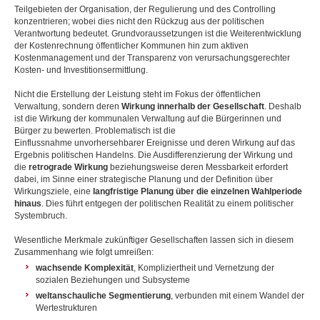
Teilgebieten der Organisation, der Regulierung und des Controlling
konzentrieren; wobei dies nicht den Rückzug aus der politischen
Verantwortung bedeutet. Grundvoraussetzungen ist die Weiterentwicklung
der Kostenrechnung öffentlicher Kommunen hin zum aktiven
Kostenmanagement und der Transparenz von verursachungsgerechter
Kosten- und Investitionsermittlung.
Nicht die Erstellung der Leistung steht im Fokus der öffentlichen
Verwaltung, sondern deren
Wirkung innerhalb der Gesellschaft
. Deshalb
ist die Wirkung der kommunalen Verwaltung auf die Bürgerinnen und
Bürger zu bewerten. Problematisch ist die
Einflussnahme unvorhersehbarer Ereignisse und deren Wirkung auf das
Ergebnis politischen Handelns. Die Ausdifferenzierung der Wirkung und
die
retrograde Wirkung
beziehungsweise deren Messbarkeit erfordert
dabei, im Sinne einer strategische Planung und der Definition über
Wirkungsziele, eine
langfristige Planung über die einzelnen Wahlperiode
hinaus
. Dies führt entgegen der politischen Realität zu einem politischer
Systembruch.
Wesentliche Merkmale zukünftiger Gesellschaften lassen sich in diesem
Zusammenhang wie folgt umreißen:
wachsende Komplexität
, Kompliziertheit und Vernetzung der
sozialen Beziehungen und Subsysteme
weltanschauliche Segmentierung
, verbunden mit einem Wandel der
Wertestrukturen