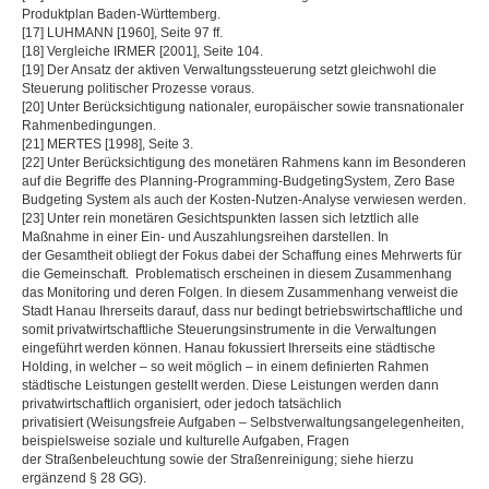
Produktplan Baden-Württemberg.
[17] LUHMANN [1960], Seite 97 ff.
[18] Vergleiche IRMER [2001], Seite 104.
[19] Der Ansatz der aktiven Verwaltungssteuerung setzt gleichwohl die
Steuerung politischer Prozesse voraus.
[20] Unter Berücksichtigung nationaler, europäischer sowie transnationaler
Rahmenbedingungen.
[21] MERTES [1998], Seite 3.
[22] Unter Berücksichtigung des monetären Rahmens kann im Besonderen
auf die Begriffe des Planning-Programming-BudgetingSystem, Zero Base
Budgeting System als auch der Kosten-Nutzen-Analyse verwiesen werden.
[23] Unter rein monetären Gesichtspunkten lassen sich letztlich alle
Maßnahme in einer Ein- und Auszahlungsreihen darstellen. In
der Gesamtheit obliegt der Fokus dabei der Schaffung eines Mehrwerts für
die Gemeinschaft. Problematisch erscheinen in diesem Zusammenhang
das Monitoring und deren Folgen. In diesem Zusammenhang verweist die
Stadt Hanau Ihrerseits darauf, dass nur bedingt betriebswirtschaftliche und
somit privatwirtschaftliche Steuerungsinstrumente in die Verwaltungen
eingeführt werden können. Hanau fokussiert Ihrerseits eine städtische
Holding, in welcher – so weit möglich – in einem definierten Rahmen
städtische Leistungen gestellt werden. Diese Leistungen werden dann
privatwirtschaftlich organisiert, oder jedoch tatsächlich
privatisiert (Weisungsfreie Aufgaben – Selbstverwaltungsangelegenheiten,
beispielsweise soziale und kulturelle Aufgaben, Fragen
der Straßenbeleuchtung sowie der Straßenreinigung; siehe hierzu
ergänzend § 28 GG).