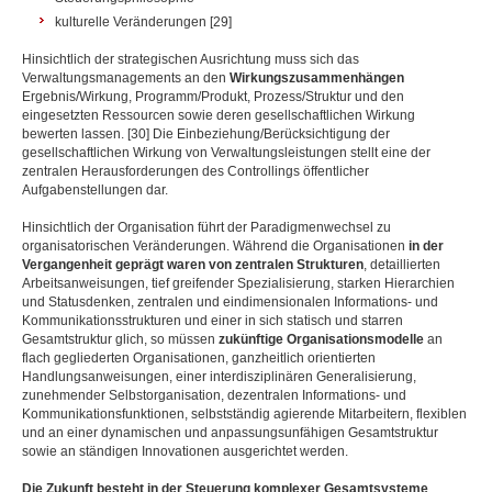
kulturelle Veränderungen [29]
Hinsichtlich der strategischen Ausrichtung muss sich das
Verwaltungsmanagements an den
Wirkungs
zusammenhängen
Ergebnis/Wirkung, Programm/Produkt, Prozess/Struktur und den
eingesetzten Ressourcen sowie deren gesellschaftlichen Wirkung
bewerten lassen. [30] Die Einbeziehung/Berücksichtigung der
gesellschaftlichen Wirkung von Verwaltungsleistungen stellt eine der
zentralen Herausforderungen des Controllings öffentlicher
Aufgabenstellungen dar.
Hinsichtlich der Organisation führt der Paradigmenwechsel zu
organisatorischen Veränderungen. Während die Organisationen
in der
Vergangenheit geprägt waren von zentralen Strukturen
, detaillierten
Arbeitsanweisungen, tief greifender Spezialisierung, starken Hierarchien
und Statusdenken, zentralen und eindimensionalen Informations- und
Kommunikationsstrukturen und einer in sich statisch und starren
Gesamtstruktur glich, so müssen
zukünftige Organisationsmodelle
an
flach gegliederten Organisationen, ganzheitlich orientierten
Handlungsanweisungen, einer interdisziplinären Generalisierung,
zunehmender Selbstorganisation, dezentralen Informations- und
Kommunikationsfunktionen, selbstständig agierende Mitarbeitern, flexiblen
und an einer dynamischen und anpassungsunfähigen Gesamtstruktur
sowie an ständigen Innovationen ausgerichtet werden.
Die Zukunft besteht in der Steuerung komplexer Gesamtsysteme
.