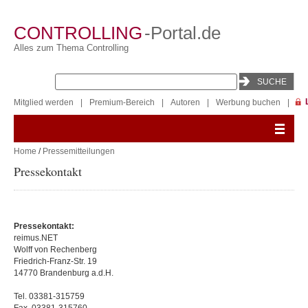
CONTROLLING
-Portal.de
Alles zum Thema Controlling
Mitglied werden
|
Premium-Bereich
|
Autoren
|
Werbung buchen
|
Home
/
Pressemitteilungen
Pressekontakt
Pressekontakt:
reimus.NET
Wolff von Rechenberg
Friedrich-Franz-Str. 19
14770 Brandenburg a.d.H.
Tel. 03381-315759