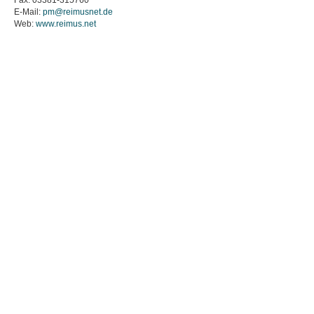
Fax. 03381-315760
E-Mail:
pm@reimus
net.de
Web:
www.reimus.net