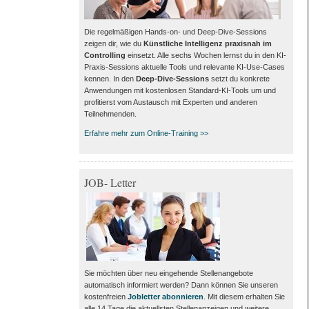
Die regelmäßigen Hands-on- und Deep-Dive-Sessions
zeigen dir, wie du
Künstliche Intelligenz praxisnah im
Controlling
einsetzt. Alle sechs Wochen lernst du in den KI-
Praxis-Sessions aktuelle Tools und relevante KI-Use-Cases
kennen. In den
Deep-Dive-Sessions
setzt du konkrete
Anwendungen mit kostenlosen Standard-KI-Tools um und
profitierst vom Austausch mit Experten und anderen
Teilnehmenden.
Erfahre mehr zum Online-Training >>
JOB- Letter
Sie möchten über neu eingehende Stellenangebote
automatisch informiert werden? Dann können Sie unseren
kostenfreien
Jobletter abonnieren
. Mit diesem erhalten Sie
alle 14 Tage die aktuellsten Stellenanzeigen und weitere