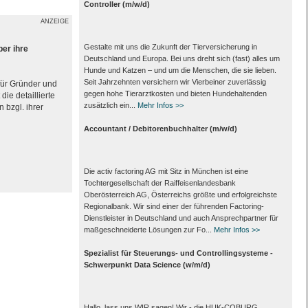
Controller (m/w/d)
ANZEIGE
Gestalte mit uns die Zukunft der Tierversicherung in
ber ihre
Deutschland und Europa. Bei uns dreht sich (fast) alles um
Hunde und Katzen – und um die Menschen, die sie lieben.
Seit Jahrzehnten versichern wir Vierbeiner zuverlässig
 für Gründer und
gegen hohe Tierarztkosten und bieten Hundehaltenden
ie detaillierte
zusätzlich ein...
Mehr Infos >>
 bzgl. ihrer
Accountant / Debitorenbuchhalter (m/w/d)
Die activ factoring AG mit Sitz in München ist eine
Tochtergesellschaft der Raiffeisenlandesbank
Oberösterreich AG, Österreichs größte und erfolgreichste
Regionalbank. Wir sind einer der führenden Factoring-
Dienstleister in Deutschland und auch Ansprechpartner für
maßgeschneiderte Lösungen zur Fo...
Mehr Infos >>
Spezialist für Steuerungs- und Controllingsysteme -
Schwerpunkt Data Science (w/m/d)
Hallo, lass uns WIR sagen! Wir - die HUK-COBURG