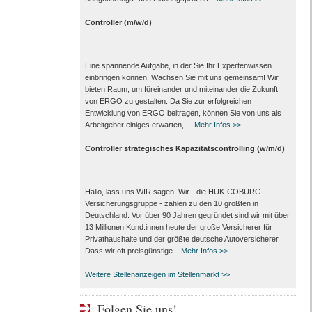
Controller (m/w/d)
Eine spannende Aufgabe, in der Sie Ihr Expertenwissen
einbringen können. Wachsen Sie mit uns gemeinsam! Wir
bieten Raum, um füreinander und miteinander die Zukunft
von ERGO zu gestalten. Da Sie zur erfolgreichen
Entwicklung von ERGO beitragen, können Sie von uns als
Arbeitgeber einiges erwarten, ...
Mehr Infos >>
Controller strategisches Kapazitätscontrolling (w/m/d)
Hallo, lass uns WIR sagen! Wir - die HUK-COBURG
Versicherungsgruppe - zählen zu den 10 größten in
Deutschland. Vor über 90 Jahren gegründet sind wir mit über
13 Millionen Kund:innen heute der große Versicherer für
Privathaushalte und der größte deutsche Autoversicherer.
Dass wir oft preisgünstige...
Mehr Infos >>
Weitere Stellenanzeigen im Stellenmarkt >>
Folgen Sie uns!