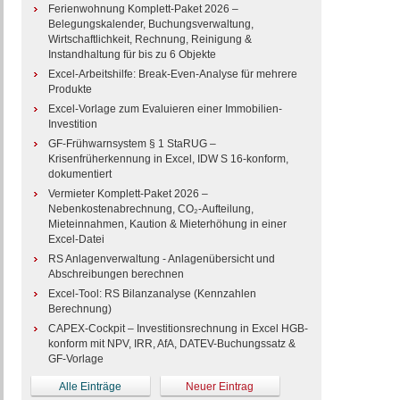
Ferienwohnung Komplett-Paket 2026 –
Belegungskalender, Buchungsverwaltung,
Wirtschaftlichkeit, Rechnung, Reinigung &
Instandhaltung für bis zu 6 Objekte
Excel-Arbeitshilfe: Break-Even-Analyse für mehrere
Produkte
Excel-Vorlage zum Evaluieren einer Immobilien-
Investition
GF-Frühwarnsystem § 1 StaRUG –
Krisenfrüherkennung in Excel, IDW S 16-konform,
dokumentiert
Vermieter Komplett-Paket 2026 –
Nebenkostenabrechnung, CO₂-Aufteilung,
Mieteinnahmen, Kaution & Mieterhöhung in einer
Excel-Datei
RS Anlagenverwaltung - Anlagenübersicht und
Abschreibungen berechnen
Excel-Tool: RS Bilanzanalyse (Kennzahlen
Berechnung)
CAPEX-Cockpit – Investitionsrechnung in Excel HGB-
konform mit NPV, IRR, AfA, DATEV-Buchungssatz &
GF-Vorlage
Alle Einträge
Neuer Eintrag