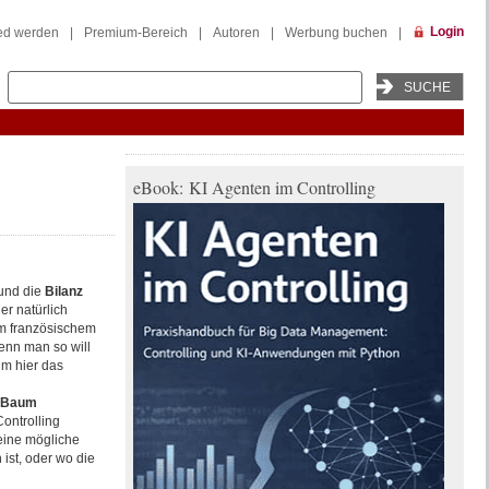
Login
ied werden
|
Premium-Bereich
|
Autoren
|
Werbung buchen
|
eBook: KI Agenten im Controlling
und die
Bilanz
er natürlich
m französischem
enn man so will
Um hier das
 Baum
Controlling
eine mögliche
ist, oder wo die