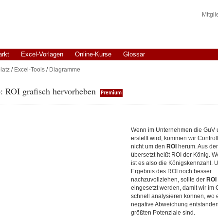
Mitgl
arkt
Excel-Vorlagen
Online-Kurse
Glossar
latz
/
Excel-Tools
/
Diagramme
: ROI grafisch hervorheben
Premium
Wenn im Unternehmen die GuV 
erstellt wird, kommen wir Controll
nicht um den
ROI
herum. Aus de
übersetzt heißt ROI der König. W
ist es also die Königskennzahl. 
Ergebnis des ROI noch besser
nachzuvollziehen, sollte der
ROI
eingesetzt werden, damit wir im 
schnell analysieren können, wo 
negative Abweichung entstanden 
größten Potenziale sind.