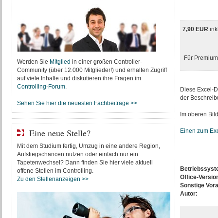
7,90 EUR
ink
Für Premium-
Werden Sie
Mitglied
in einer großen Controller-
Community (über 12.000 Mitglieder!) und erhalten Zugriff
auf viele Inhalte und diskutieren ihre Fragen im
Controlling-Forum
.
Diese Excel-Da
der Beschreib
Sehen Sie hier die neuesten Fachbeiträge >>
Im oberen Bild
Eine neue Stelle?
Einen zum Exc
Mit dem Studium fertig, Umzug in eine andere Region,
Aufstiegschancen nutzen oder einfach nur ein
Tapetenwechsel? Dann finden Sie hier viele aktuell
Betriebssys
offene Stellen im Controlling.
Office-Versio
Zu den Stellenanzeigen >>
Sonstige Vor
Autor: