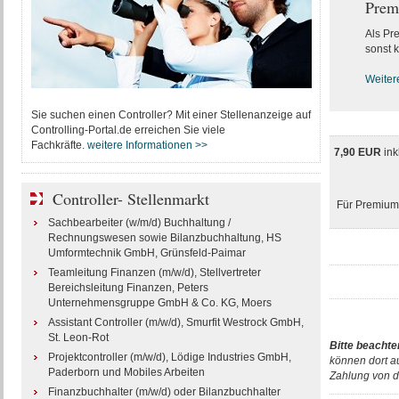
Prem
Als Pr
sonst k
Weiter
Sie suchen einen Controller? Mit einer Stellenanzeige auf
Controlling-Portal.de erreichen Sie viele
Fachkräfte.
weitere Informationen >>
7,90 EUR
ink
Controller- Stellenmarkt
Für Premium-
Sachbearbeiter (w/m/d) Buchhaltung /
Rechnungswesen sowie Bilanzbuchhaltung, HS
Umformtechnik GmbH, Grünsfeld-Paimar
Teamleitung Finanzen (m/w/d), Stellvertreter
Bereichsleitung Finanzen, Peters
Unternehmensgruppe GmbH & Co. KG, Moers
Assistant Controller (m/w/d), Smurfit Westrock GmbH,
St. Leon-Rot
Bitte beachte
Projektcontroller (m/w/d), Lödige Industries GmbH,
können dort a
Paderborn und Mobiles Arbeiten
Zahlung von d
Finanzbuchhalter (m/w/d) oder Bilanzbuchhalter