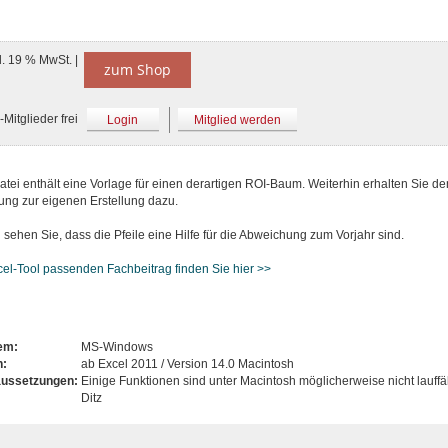
l. 19 % MwSt. |
zum Shop
Mitglieder frei
Login
Mitglied werden
tei enthält eine Vorlage für einen derartigen ROI-Baum. Weiterhin erhalten Sie de
ung zur eigenen Erstellung dazu.
 sehen Sie, dass die Pfeile eine Hilfe für die Abweichung zum Vorjahr sind.
el-Tool passenden Fachbeitrag finden Sie hier >>
tem:
MS-Windows
n:
ab Excel 2011 / Version 14.0 Macintosh
aussetzungen:
Einige Funktionen sind unter Macintosh möglicherweise nicht lauffä
Ditz