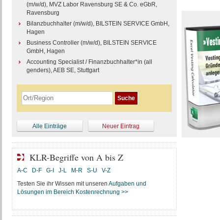
(m/w/d), MVZ Labor Ravensburg SE & Co. eGbR,
Ravensburg
Bilanzbuchhalter (m/w/d), BILSTEIN SERVICE GmbH,
Hagen
Business Controller (m/w/d), BILSTEIN SERVICE
GmbH, Hagen
Accounting Specialist / Finanzbuchhalter*in (all
genders), AEB SE, Stuttgart
Alle Einträge
Neuer Eintrag
KLR-Begriffe von A bis Z
A-C
D-F
G-I
J-L
M-R
S-U
V-Z
Testen Sie ihr Wissen mit unseren
Aufgaben und
Lösungen im Bereich Kostenrechnung >>