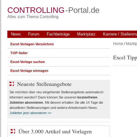
CONTROLLING
-Portal.de
Alles zum Thema Controlling
News
Forum
Fachbeiträge
Marktplatz
Karriere / Stellenm
Home
/
Marktp
Excel-Vorlagen-Verzeichnis
TOP-Seller
Excel Tipp
Excel-Vorlage suchen
Excel-Vorlage eintragen
Neueste Stellenangebote
Sie möchten über neu eingehende Stellenangebote automatisch
informiert werden? Dann können Sie unseren
kostenfreien
Jobletter abonnieren
. Mit diesem erhalten Sie alle 14 Tage die
aktuellsten Stellenanzeigen und weitere Arbeitsmarkt-News.
Jobletter jetzt abonnieren >>
Über 3.000 Artikel und Vorlagen