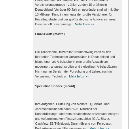
Versicherungsgruppe - zählen zu den 10 größten in
Deutschland. Vor über 90 Jahren gegründet sind wir mit über
13 Millionen Kund:innen heute der große Versicherer für
Privathaushalte und der größte deutsche Autoversicherer.
Dass wir oft preisgünstige...
Mehr Infos >>
Finanzkraft (m/w/d)
Die Technische Universität Braunschweig zählt zu den
führenden Technischen Universitäten in Deutschland und
bietet Ihnen als Arbeit­geberin eine große Auswahl an
modernen, anspruchsvollen und vielseitigen Arbeits­plätzen.
Nicht nur im Bereich der Forschung und Lehre, auch in
Verwaltung, Technik u...
Mehr Infos >>
Specialist Finance (m/w/d)
Ihre Aufgaben: Erstellung von Monats‑, Quartals‑ und
Jahresabschlüssen nach HGB, Mitarbeit bei
Konsolidierungs‑ und Konzernabschlussprozessen, Analyse
und Aufbereitung von Finanzkennzahlen (GuV, Bilanz,
Cashflow, EBIT-Bridges), Durchführung von Forecast‑,
Budgetierungs‑ und Planungsprozes...
Mehr Infos >>