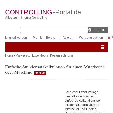
CONTROLLING
-Portal.de
Alles zum Thema Controlling
Mitglied werden
|
Premium-Bereich
|
Autoren
|
Werbung buchen
|
Home
/
Marktplatz
/
Excel-Tools
/
Kostenrechnung
Einfache Stundensatzkalkulation für einen Mitarbeiter
oder Maschine
Premium
Bei dieser Excel-Vorlage
handelt es sich um ein
einfaches Kalkulationstool
mit dem Stundensätze für
Mitarbeiter und für eine