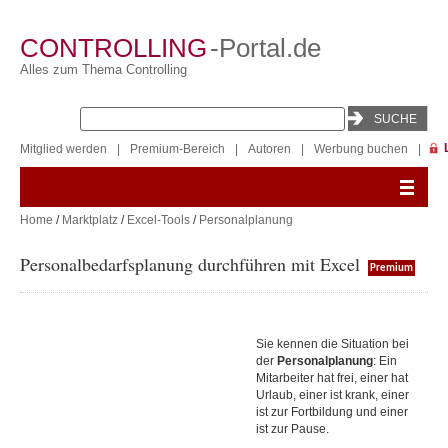
CONTROLLING
-Portal.de
Alles zum Thema Controlling
Mitglied werden
|
Premium-Bereich
|
Autoren
|
Werbung buchen
|
Home
/
Marktplatz
/
Excel-Tools
/
Personalplanung
Personalbedarfsplanung durchführen mit Excel
Premium
Sie kennen die Situation bei
der
Personalplanung
: Ein
Mitarbeiter hat frei, einer hat
Urlaub, einer ist krank, einer
ist zur Fortbildung und einer
ist zur Pause.