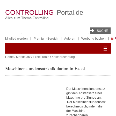
CONTROLLING
-Portal.de
Alles zum Thema Controlling
Mitglied werden
|
Premium-Bereich
|
Autoren
|
Werbung buchen
|
Home
/
Marktplatz
/
Excel-Tools
/
Kostenrechnung
Maschinenstundensatzkalkulation in Excel
Der Maschinenstundensatz
gibt den Kostensatz einer
Maschine pro Stunde an.
Der Maschinenstundensatz
berechnet sich, indem die
der Maschine
zurechenbaren