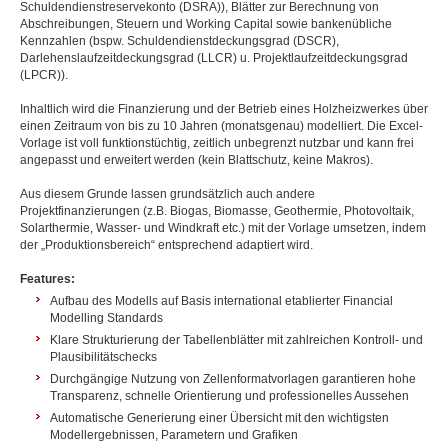
Schuldendienstreservekonto (DSRA)), Blätter zur Berechnung von
Abschreibungen, Steuern und Working Capital sowie bankenübliche
Kennzahlen (bspw. Schuldendienstdeckungsgrad (DSCR),
Darlehenslaufzeitdeckungsgrad (LLCR) u. Projektlaufzeitdeckungsgrad
(LPCR)).
Inhaltlich wird die Finanzierung und der Betrieb eines Holzheizwerkes über
einen Zeitraum von bis zu 10 Jahren (monatsgenau) modelliert. Die Excel-
Vorlage ist voll funktionstüchtig, zeitlich unbegrenzt nutzbar und kann frei
angepasst und erweitert werden (kein Blattschutz, keine Makros).
Aus diesem Grunde lassen grundsätzlich auch andere
Projektfinanzierungen (z.B. Biogas, Biomasse, Geothermie, Photovoltaik,
Solarthermie, Wasser- und Windkraft etc.) mit der Vorlage umsetzen, indem
der „Produktionsbereich“ entsprechend adaptiert wird.
Features:
Aufbau des Modells auf Basis international etablierter Financial
Modelling Standards
Klare Strukturierung der Tabellenblätter mit zahlreichen Kontroll- und
Plausibilitätschecks
Durchgängige Nutzung von Zellenformatvorlagen garantieren hohe
Transparenz, schnelle Orientierung und professionelles Aussehen
Automatische Generierung einer Übersicht mit den wichtigsten
Modellergebnissen, Parametern und Grafiken