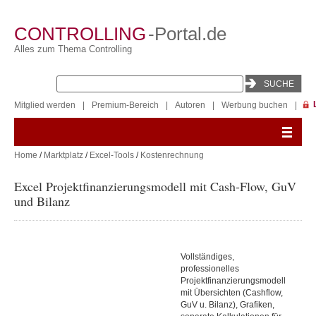
CONTROLLING
-Portal.de
Alles zum Thema Controlling
Mitglied werden
|
Premium-Bereich
|
Autoren
|
Werbung buchen
|
Home
/
Marktplatz
/
Excel-Tools
/
Kostenrechnung
Excel Projektfinanzierungsmodell mit Cash-Flow, GuV
und Bilanz
Vollständiges,
professionelles
Projektfinanzierungsmodell
mit Übersichten (Cashflow,
GuV u. Bilanz), Grafiken,