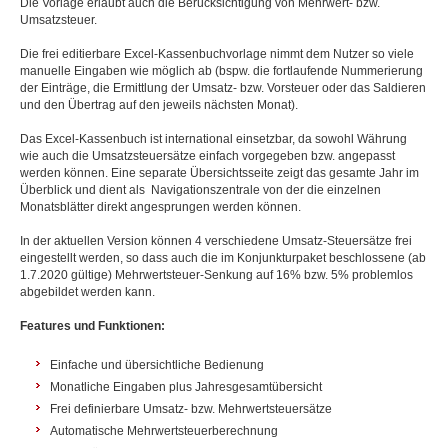
Die Vorlage erlaubt auch die Berücksichtigung von Mehrwert- bzw.
Umsatzsteuer.
Die frei editierbare Excel-Kassenbuchvorlage nimmt dem Nutzer so viele
manuelle Eingaben wie möglich ab (bspw. die fortlaufende Nummerierung
der Einträge, die Ermittlung der Umsatz- bzw. Vorsteuer oder das Saldieren
und den Übertrag auf den jeweils nächsten Monat).
Das Excel-Kassenbuch ist international einsetzbar, da sowohl Währung
wie auch die Umsatzsteuersätze einfach vorgegeben bzw. angepasst
werden können. Eine separate Übersichtsseite zeigt das gesamte Jahr im
Überblick und dient als Navigationszentrale von der die einzelnen
Monatsblätter direkt angesprungen werden können.
In der aktuellen Version können 4 verschiedene Umsatz-Steuersätze frei
eingestellt werden, so dass auch die im Konjunkturpaket beschlossene (ab
1.7.2020 gültige) Mehrwertsteuer-Senkung auf 16% bzw. 5% problemlos
abgebildet werden kann.
Features und Funktionen:
Einfache und übersichtliche Bedienung
Monatliche Eingaben plus Jahresgesamtübersicht
Frei definierbare Umsatz- bzw. Mehrwertsteuersätze
Automatische Mehrwertsteuerberechnung