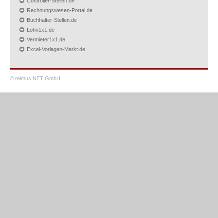
Controller-Stellen.de
Rechnungswesen-Portal.de
Buchhalter-Stellen.de
Lohn1x1.de
Vermieter1x1.de
Excel-Vorlagen-Markt.de
© reimus.NET GmbH