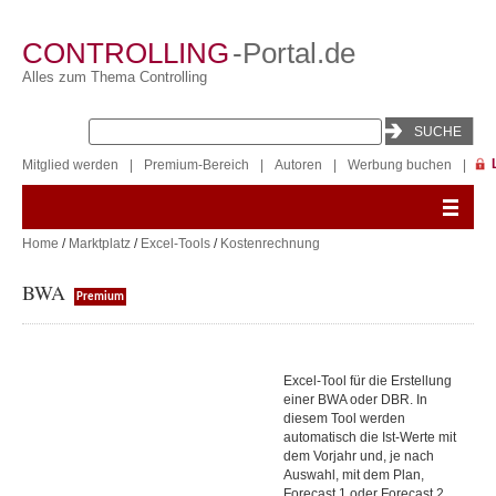
CONTROLLING
-Portal.de
Alles zum Thema Controlling
Mitglied werden
|
Premium-Bereich
|
Autoren
|
Werbung buchen
|
Home
/
Marktplatz
/
Excel-Tools
/
Kostenrechnung
BWA
Premium
Excel-Tool für die Erstellung
einer BWA oder DBR. In
diesem Tool werden
automatisch die Ist-Werte mit
dem Vorjahr und, je nach
Auswahl, mit dem Plan,
Forecast 1 oder Forecast 2