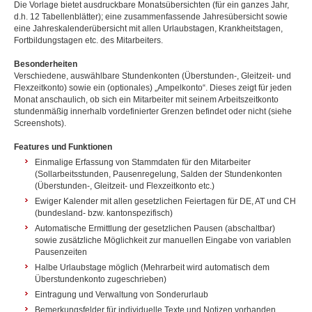
Die Vorlage bietet ausdruckbare Monatsübersichten (für ein ganzes Jahr,
d.h. 12 Tabellenblätter); eine zusammenfassende Jahresübersicht sowie
eine Jahreskalenderübersicht mit allen Urlaubstagen, Krankheitstagen,
Fortbildungstagen etc. des Mitarbeiters.
Besonderheiten
Verschiedene, auswählbare Stundenkonten (Überstunden-, Gleitzeit- und
Flexzeitkonto) sowie ein (optionales) „Ampelkonto“. Dieses zeigt für jeden
Monat anschaulich, ob sich ein Mitarbeiter mit seinem Arbeitszeitkonto
stundenmäßig innerhalb vordefinierter Grenzen befindet oder nicht (siehe
Screenshots).
Features und Funktionen
Einmalige Erfassung von Stammdaten für den Mitarbeiter
(Sollarbeitsstunden, Pausenregelung, Salden der Stundenkonten
(Überstunden-, Gleitzeit- und Flexzeitkonto etc.)
Ewiger Kalender mit allen gesetzlichen Feiertagen für DE, AT und CH
(bundesland- bzw. kantonspezifisch)
Automatische Ermittlung der gesetzlichen Pausen (abschaltbar)
sowie zusätzliche Möglichkeit zur manuellen Eingabe von variablen
Pausenzeiten
Halbe Urlaubstage möglich (Mehrarbeit wird automatisch dem
Überstundenkonto zugeschrieben)
Eintragung und Verwaltung von Sonderurlaub
Bemerkungsfelder für individuelle Texte und Notizen vorhanden