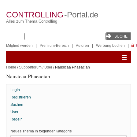
CONTROLLING
-Portal.de
Alles zum Thema Controlling
Mitglied werden
|
Premium-Bereich
|
Autoren
|
Werbung buchen
|
Home
/
Supportforum
/
User
/ Nausicaa Phaeacian
Nausicaa Phaeacian
Login
Registrieren
Suchen
User
Regeln
Neues Thema in folgender Kategorie