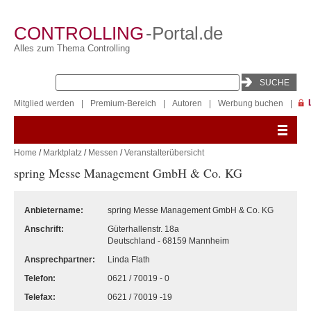
CONTROLLING
-Portal.de
Alles zum Thema Controlling
Mitglied werden
|
Premium-Bereich
|
Autoren
|
Werbung buchen
|
Home
/
Marktplatz
/
Messen
/
Veranstalterübersicht
spring Messe Management GmbH & Co. KG
Anbietername:
spring Messe Management GmbH & Co. KG
Anschrift:
Güterhallenstr. 18a
Deutschland - 68159 Mannheim
Ansprechpartner:
Linda Flath
Telefon:
0621 / 70019 - 0
Telefax:
0621 / 70019 -19