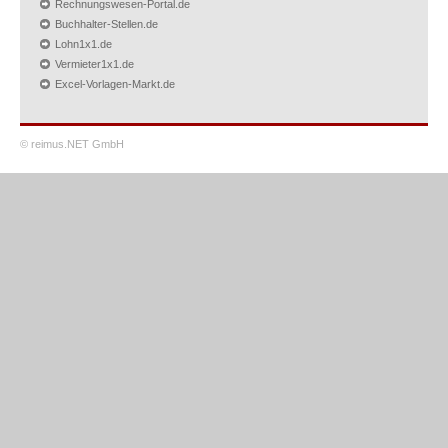
Rechnungswesen-Portal.de
Buchhalter-Stellen.de
Lohn1x1.de
Vermieter1x1.de
Excel-Vorlagen-Markt.de
© reimus.NET GmbH