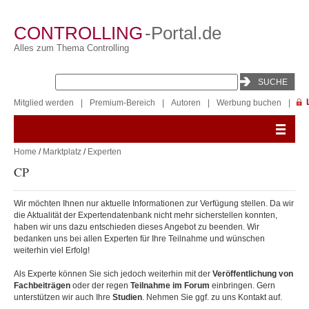
CONTROLLING
-Portal.de
Alles zum Thema Controlling
Mitglied werden
|
Premium-Bereich
|
Autoren
|
Werbung buchen
|
Home
/
Marktplatz
/
Experten
CP
Wir möchten Ihnen nur aktuelle Informationen zur Verfügung stellen. Da wir
die Aktualität der Expertendatenbank nicht mehr sicherstellen konnten,
haben wir uns dazu entschieden dieses Angebot zu beenden. Wir
bedanken uns bei allen Experten für Ihre Teilnahme und wünschen
weiterhin viel Erfolg!
Als Experte können Sie sich jedoch weiterhin mit der
Veröffentlichung von
Fachbeiträgen
oder der regen
Teilnahme im Forum
einbringen. Gern
unterstützen wir auch Ihre
Studien
. Nehmen Sie ggf. zu uns Kontakt auf.