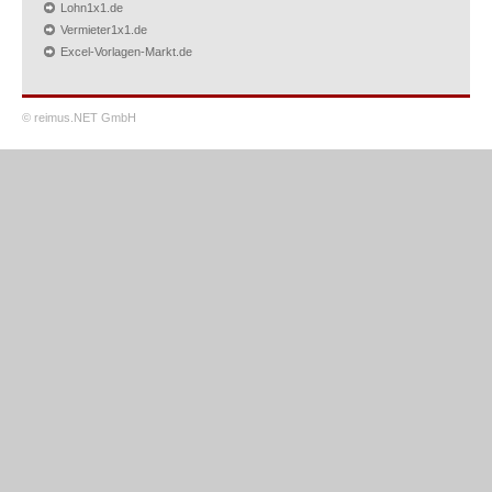
Lohn1x1.de
Vermieter1x1.de
Excel-Vorlagen-Markt.de
© reimus.NET GmbH