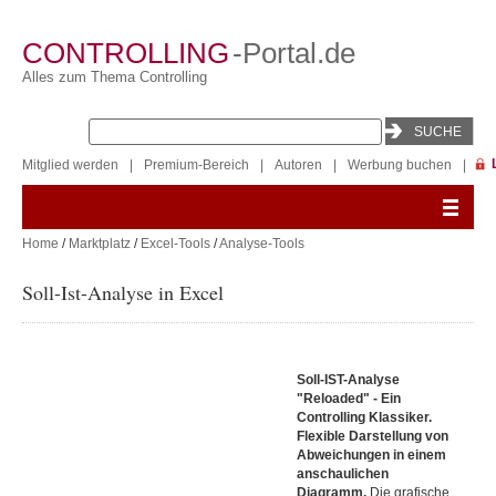
CONTROLLING
-Portal.de
Alles zum Thema Controlling
Mitglied werden
|
Premium-Bereich
|
Autoren
|
Werbung buchen
|
Home
/
Marktplatz
/
Excel-Tools
/
Analyse-Tools
Soll-Ist-Analyse in Excel
Soll-IST-Analyse
"Reloaded" - Ein
Controlling Klassiker.
Flexible Darstellung von
Abweichungen in einem
anschaulichen
Diagramm.
Die grafische