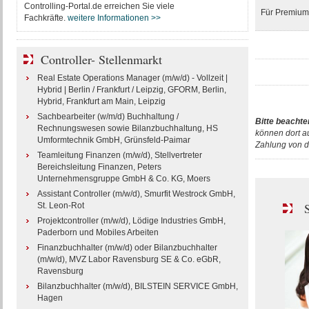
Controlling-Portal.de erreichen Sie viele
Für Premium-
Fachkräfte.
weitere Informationen >>
Controller- Stellenmarkt
Real Estate Operations Manager (m/w/d) - Vollzeit |
Hybrid | Berlin / Frankfurt / Leipzig, GFORM, Berlin,
Hybrid, Frankfurt am Main, Leipzig
Sachbearbeiter (w/m/d) Buchhaltung /
Bitte beachte
Rechnungswesen sowie Bilanzbuchhaltung, HS
können dort a
Umformtechnik GmbH, Grünsfeld-Paimar
Zahlung von d
Teamleitung Finanzen (m/w/d), Stellvertreter
Bereichsleitung Finanzen, Peters
Unternehmensgruppe GmbH & Co. KG, Moers
Assistant Controller (m/w/d), Smurfit Westrock GmbH,
S
St. Leon-Rot
Projektcontroller (m/w/d), Lödige Industries GmbH,
Paderborn und Mobiles Arbeiten
Finanzbuchhalter (m/w/d) oder Bilanzbuchhalter
(m/w/d), MVZ Labor Ravensburg SE & Co. eGbR,
Ravensburg
Bilanzbuchhalter (m/w/d), BILSTEIN SERVICE GmbH,
Hagen