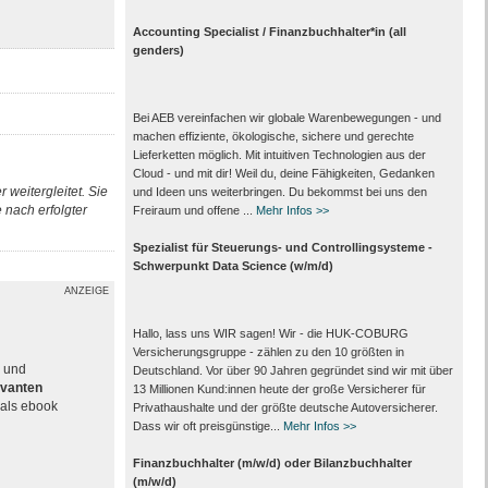
Accounting Specialist / Finanzbuchhalter*in (all
genders)
Bei AEB vereinfachen wir globale Warenbewegungen - und
machen effiziente, ökologische, sichere und gerechte
Lieferketten möglich. Mit intuitiven Technologien aus der
Cloud - und mit dir! Weil du, deine Fähigkeiten, Gedanken
 weitergleitet. Sie
und Ideen uns weiterbringen. Du bekommst bei uns den
nach erfolgter
Freiraum und offene ...
Mehr Infos >>
Spezialist für Steuerungs- und Controllingsysteme -
Schwerpunkt Data Science (w/m/d)
ANZEIGE
Hallo, lass uns WIR sagen! Wir - die HUK-COBURG
Versicherungsgruppe - zählen zu den 10 größten in
e und
Deutschland. Vor über 90 Jahren gegründet sind wir mit über
evanten
13 Millionen Kund:innen heute der große Versicherer für
als ebook
Privathaushalte und der größte deutsche Autoversicherer.
Dass wir oft preisgünstige...
Mehr Infos >>
Finanzbuchhalter (m/w/d) oder Bilanzbuchhalter
(m/w/d)