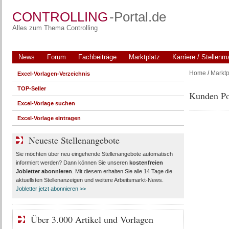
CONTROLLING
-Portal.de
Alles zum Thema Controlling
News
Forum
Fachbeiträge
Marktplatz
Karriere / Stellenm
Home
/
Marktp
Excel-Vorlagen-Verzeichnis
TOP-Seller
Kunden Por
Excel-Vorlage suchen
Excel-Vorlage eintragen
Neueste Stellenangebote
Sie möchten über neu eingehende Stellenangebote automatisch
informiert werden? Dann können Sie unseren
kostenfreien
Jobletter abonnieren
. Mit diesem erhalten Sie alle 14 Tage die
aktuellsten Stellenanzeigen und weitere Arbeitsmarkt-News.
Jobletter jetzt abonnieren >>
Über 3.000 Artikel und Vorlagen