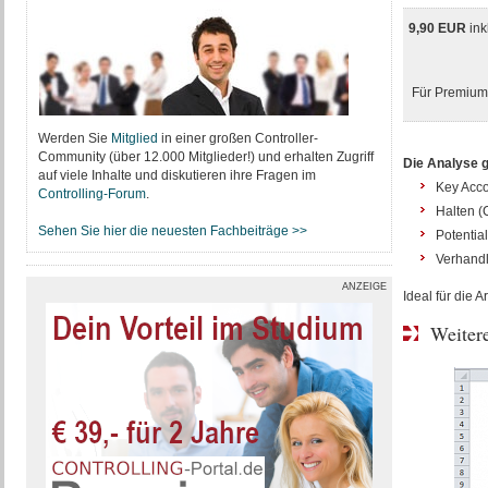
9,90 EUR
ink
Für Premium-
Werden Sie
Mitglied
in einer großen Controller-
Community (über 12.000 Mitglieder!) und erhalten Zugriff
Die Analyse gl
auf viele Inhalte und diskutieren ihre Fragen im
Key Acco
Controlling-Forum
.
Halten 
Sehen Sie hier die neuesten Fachbeiträge >>
Potentia
Verhand
ANZEIGE
Ideal für die 
Weitere