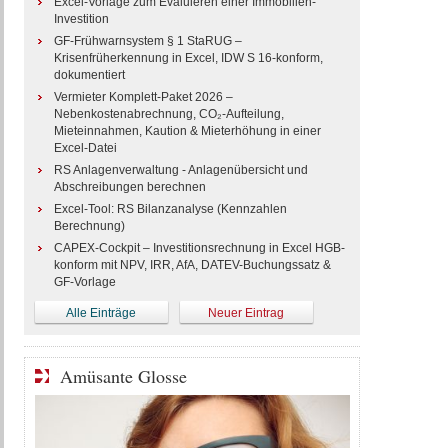
Excel-Vorlage zum Evaluieren einer Immobilien-
Investition
GF-Frühwarnsystem § 1 StaRUG –
Krisenfrüherkennung in Excel, IDW S 16-konform,
dokumentiert
Vermieter Komplett-Paket 2026 –
Nebenkostenabrechnung, CO₂-Aufteilung,
Mieteinnahmen, Kaution & Mieterhöhung in einer
Excel-Datei
RS Anlagenverwaltung - Anlagenübersicht und
Abschreibungen berechnen
Excel-Tool: RS Bilanzanalyse (Kennzahlen
Berechnung)
CAPEX-Cockpit – Investitionsrechnung in Excel HGB-
konform mit NPV, IRR, AfA, DATEV-Buchungssatz &
GF-Vorlage
Alle Einträge
Neuer Eintrag
Amüsante Glosse