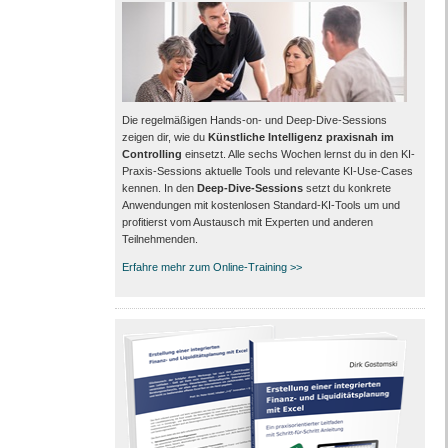
Die regelmäßigen Hands-on- und Deep-Dive-Sessions
zeigen dir, wie du
Künstliche Intelligenz praxisnah im
Controlling
einsetzt. Alle sechs Wochen lernst du in den KI-
Praxis-Sessions aktuelle Tools und relevante KI-Use-Cases
kennen. In den
Deep-Dive-Sessions
setzt du konkrete
Anwendungen mit kostenlosen Standard-KI-Tools um und
profitierst vom Austausch mit Experten und anderen
Teilnehmenden.
Erfahre mehr zum Online-Training >>