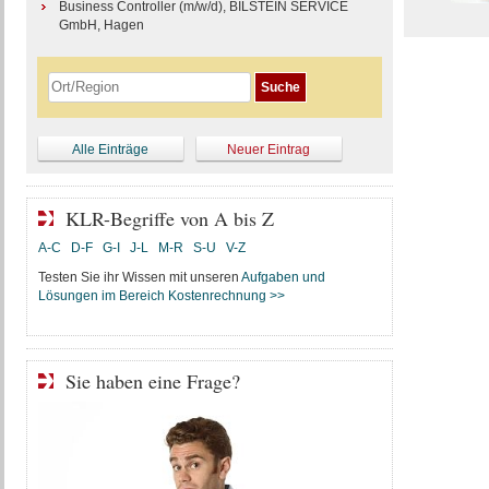
Business Controller (m/w/d), BILSTEIN SERVICE
GmbH, Hagen
Alle Einträge
Neuer Eintrag
KLR-Begriffe von A bis Z
A-C
D-F
G-I
J-L
M-R
S-U
V-Z
Testen Sie ihr Wissen mit unseren
Aufgaben und
Lösungen im Bereich Kostenrechnung >>
Sie haben eine Frage?