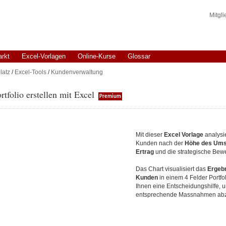
Mitgl
arkt
Excel-Vorlagen
Online-Kurse
Glossar
latz
/
Excel-Tools
/
Kundenverwaltung
tfolio erstellen mit Excel
Premium
Mit dieser
Excel Vorlage
analysi
Kunden nach der
Höhe des Ums
Ertrag
und die strategische Bew
Das Chart visualisiert das
Ergebn
Kunden
in einem 4 Felder Portfol
Ihnen eine Entscheidungshilfe, 
entsprechende Massnahmen abzu