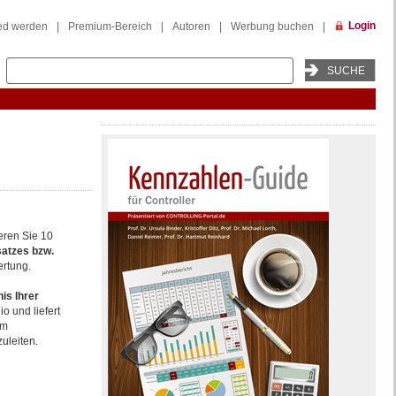
Login
ied werden
|
Premium-Bereich
|
Autoren
|
Werbung buchen
|
eren Sie 10
atzes bzw.
ertung.
is Ihrer
io und liefert
um
leiten.