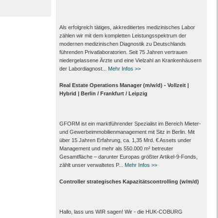
Als erfolgreich tätiges, akkreditiertes medizinisches Labor
zählen wir mit dem kompletten Leistungs­spektrum der
modernen medizinischen Diagnostik zu Deutschlands
führenden Privat­laboratorien. Seit 75 Jahren vertrauen
nieder­gelassene Ärzte und eine Vielzahl an Kranken­häusern
der Labor­diagnost...
Mehr Infos >>
Real Estate Operations Manager (m/w/d) - Vollzeit |
Hybrid | Berlin / Frankfurt / Leipzig
GFORM ist ein marktführender Spezialist im Bereich Mieter-
und Gewerbeimmobilienmanagement mit Sitz in Berlin. Mit
über 15 Jahren Erfahrung, ca. 1,35 Mrd. € Assets under
Management und mehr als 550.000 m² betreuter
Gesamtfläche – darunter Europas größter Artikel-9-Fonds,
zählt unser verwaltetes P...
Mehr Infos >>
Controller strategisches Kapazitätscontrolling (w/m/d)
Hallo, lass uns WIR sagen! Wir - die HUK-COBURG