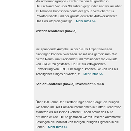
Versicherungsgruppe - zählen zu den 10 größten in
Deutschland. Vor über 90 Jahren gegründet sind wir mit über
13 Millionen Kund:innen heute der große Versicherer für
Privathaushalte und der größte deutsche Autoversicherer.
Dass wir oft preisgünstige...
Mehr Infos >>
Vertriebscontroller (m/w/d)
ine spannende Aufgabe, in der Sie Ihr Expertenwissen
einbringen können. Wachsen Sie mit uns gemeinsam! Wir
bieten Raum, um füreinander und miteinander die Zukunft
von ERGO zu gestalten. Da Sie zur erfolgreichen
Entwicklung von ERGO beitragen, können Sie von uns als
Arbeitgeber einiges erwarten, z...
Mehr Infos >>
Senior Controller (m/w/d) Investment & M&A
Über 150 Jahre Berufserfahrung? Keine Sorge, die bringen
wir schon mit! Als Familienunternehmen in fünfter Generation
starteten wir als kleine Gießerei – noch bevor das Auto
erfunden wurde. Heute gestalten wir mit unseren Automotive-
Lösungen die Mobilität von morgen, bringen Hightech in die
Leben...
Mehr Infos >>