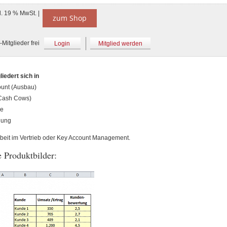
l. 19 % MwSt. |
zum Shop
Mitglieder frei
Login
Mitglied werden
iedert sich in
unt (Ausbau)
(Cash Cows)
le
lung
Arbeit im Vertrieb oder Key Account Management.
 Produktbilder: