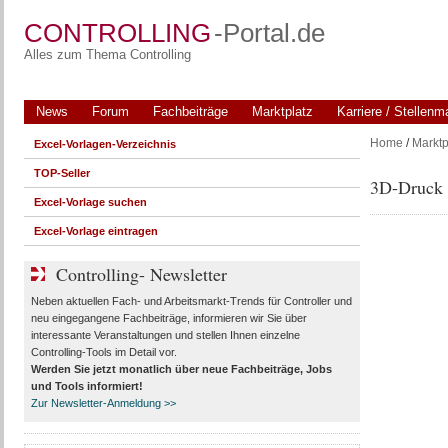
CONTROLLING
-Portal.de
Alles zum Thema Controlling
News
Forum
Fachbeiträge
Marktplatz
Karriere / Stellenm
Home
/
Marktp
Excel-Vorlagen-Verzeichnis
TOP-Seller
3D-Druck 
Excel-Vorlage suchen
Excel-Vorlage eintragen
Controlling- Newsletter
Neben aktuellen Fach- und Arbeitsmarkt-Trends für Controller und
neu eingegangene Fachbeiträge, informieren wir Sie über
interessante Veranstaltungen und stellen Ihnen einzelne
Controlling-Tools im Detail vor.
Werden Sie jetzt monatlich über
neue Fachbeiträge, Jobs
und Tools
informiert!
Zur Newsletter-Anmeldung >>