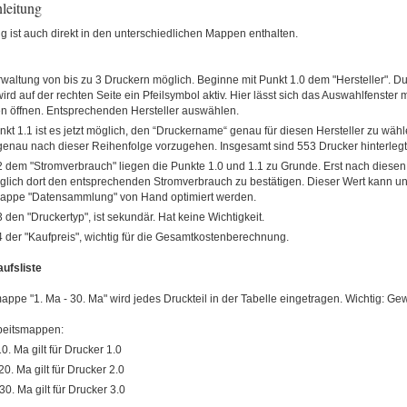
leitung
g ist auch direkt in den unterschiedlichen Mappen enthalten.
erwaltung von bis zu 3 Druckern möglich. Beginne mit Punkt 1.0 dem "Hersteller". Du
ird auf der rechten Seite ein Pfeilsymbol aktiv. Hier lässt sich das Auswahlfenster m
 öffnen. Entsprechenden Hersteller auswählen.
kt 1.1 ist es jetzt möglich, den “Druckername“ genau für diesen Hersteller zu wähle
 genau nach dieser Reihenfolge vorzugehen. Insgesamt sind 553 Drucker hinterlegt
2 dem "Stromverbrauch" liegen die Punkte 1.0 und 1.1 zu Grunde. Erst nach diesen 
öglich dort den entsprechenden Stromverbrauch zu bestätigen. Dieser Wert kann un
appe "Datensammlung" von Hand optimiert werden.
 den "Druckertyp", ist sekundär. Hat keine Wichtigkeit.
4 der "Kaufpreis", wichtig für die Gesamtkostenberechnung.
aufsliste
appe "1. Ma - 30. Ma" wird jedes Druckteil in der Tabelle eingetragen. Wichtig: Gew
beitsmappen:
10. Ma gilt für Drucker 1.0
20. Ma gilt für Drucker 2.0
30. Ma gilt für Drucker 3.0