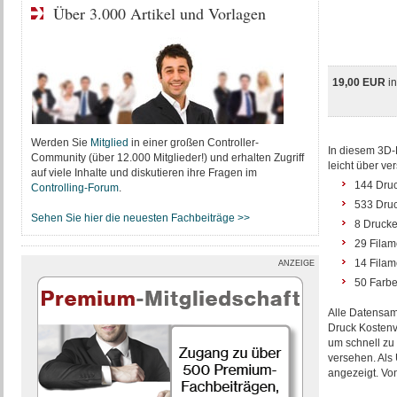
Über 3.000 Artikel und Vorlagen
19,00 EUR
i
Werden Sie
Mitglied
in einer großen Controller-
In diesem 3D-
Community (über 12.000 Mitglieder!) und erhalten Zugriff
leicht über v
auf viele Inhalte und diskutieren ihre Fragen im
144 Druc
Controlling-Forum
.
533 Druc
Sehen Sie hier die neuesten Fachbeiträge >>
8 Drucke
29 Filame
14 Filam
ANZEIGE
50 Farbe
Alle Datensa
Druck Kostenv
um schnell zu 
versehen. Als 
angezeigt. Von