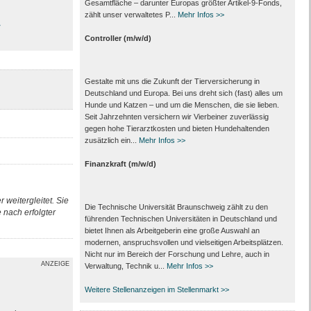
Gesamtfläche – darunter Europas größter Artikel-9-Fonds,
zählt unser verwaltetes P...
Mehr Infos >>
>
Controller (m/w/d)
Gestalte mit uns die Zukunft der Tierversicherung in
Deutschland und Europa. Bei uns dreht sich (fast) alles um
Hunde und Katzen – und um die Menschen, die sie lieben.
Seit Jahrzehnten versichern wir Vierbeiner zuverlässig
gegen hohe Tierarztkosten und bieten Hundehaltenden
zusätzlich ein...
Mehr Infos >>
Finanzkraft (m/w/d)
 weitergleitet. Sie
Die Technische Universität Braunschweig zählt zu den
nach erfolgter
führenden Technischen Universitäten in Deutschland und
bietet Ihnen als Arbeit­geberin eine große Auswahl an
modernen, anspruchsvollen und vielseitigen Arbeits­plätzen.
Nicht nur im Bereich der Forschung und Lehre, auch in
ANZEIGE
Verwaltung, Technik u...
Mehr Infos >>
Weitere Stellenanzeigen im Stellenmarkt >>