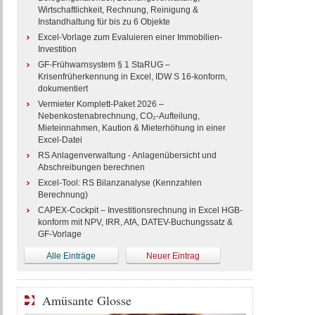
Wirtschaftlichkeit, Rechnung, Reinigung &
Instandhaltung für bis zu 6 Objekte
Excel-Vorlage zum Evaluieren einer Immobilien-
Investition
GF-Frühwarnsystem § 1 StaRUG –
Krisenfrüherkennung in Excel, IDW S 16-konform,
dokumentiert
Vermieter Komplett-Paket 2026 –
Nebenkostenabrechnung, CO₂-Aufteilung,
Mieteinnahmen, Kaution & Mieterhöhung in einer
Excel-Datei
RS Anlagenverwaltung - Anlagenübersicht und
Abschreibungen berechnen
Excel-Tool: RS Bilanzanalyse (Kennzahlen
Berechnung)
CAPEX-Cockpit – Investitionsrechnung in Excel HGB-
konform mit NPV, IRR, AfA, DATEV-Buchungssatz &
GF-Vorlage
Alle Einträge
Neuer Eintrag
Amüsante Glosse