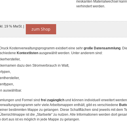
rieskanten Materialwechsel kann
verhindert werden.
nkl. 19 % MwSt. |
zum Shop
Druck Kostenverwaltungsprogramm existiert eine sehr
große Datensammlung
. Di
erschiedene
Kontextlisten
ausgewählt werden. Unter anderem sind:
kerhersteller,
kernamen dazu den Stromverbrauch in Watt,
rtypen,
nthersteller,
enttypen,
n auswählbar.
mmlungen und Formel sind
frei zugänglich
und können individuell erweitert werden
erwaltungsprogramm sehr viele Arbeitsmappen enthält, gibt es verschiedene
Butto
einer bestimmten Mappe zu gelangen. Diese Schaltflächen sind jeweils mit dem Te
Übersichtmappe ist die „Startseite“ zu nutzen. Alle Informationen werden dort ges
 dort aus ist es möglich in jede Mappe zu gelangen.