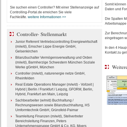
Somit können f
Sie suchen einen Controller? Mit einer Stellenanzeige auf
Daten und Form
Controlling-Portal.de erreichen Sie viele
Fachkräfte.
weitere Informationen >>
Die Spalten Ma
Arbeitsmappe 
Controller- Stellenmarkt
Zur Berechnun
eingetragen w
Junior Referent Vertriebscontrolling Energiewirtschaft
(m/w/d), Emscher Lippe Energie GmbH,
In den 4 Haupt
Gelsenkirchen
Kontakt zu ge
Bilanzbuchalter Vermögensverwaltung und Orden
(m/w/d), Barmherzige Schwestern München Soziale
Weitere
Werke gGmbH, München
Controller (m/w/d), naturenergie netze GmbH,
Rheinfelden
Real Estate Operations Manager (m/w/d) - Vollzeit |
Hybrid | Berlin / Frankfurt / Leipzig, GFORM, Berlin,
Hybrid, Frankfurt am Main, Leipzig
Sachbearbeiter (w/m/d) Buchhaltung /
Rechnungswesen sowie Bilanzbuchhaltung, HS
Umformtechnik GmbH, Grünsfeld-Paimar
Teamleitung Finanzen (m/w/d), Stellvertreter
Bereichsleitung Finanzen, Peters
Unternehmensgruppe GmbH & Co. KG, Moers