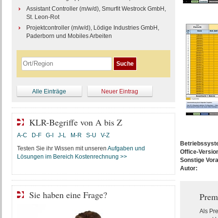
Assistant Controller (m/w/d), Smurfit Westrock GmbH,
St. Leon-Rot
Projektcontroller (m/w/d), Lödige Industries GmbH,
Paderborn und Mobiles Arbeiten
Alle Einträge
Neuer Eintrag
KLR-Begriffe von A bis Z
A-C
D-F
G-I
J-L
M-R
S-U
V-Z
Betriebssys
Testen Sie ihr Wissen mit unseren
Aufgaben und
Office-Versio
Lösungen im Bereich Kostenrechnung >>
Sonstige Vor
Autor:
Sie haben eine Frage?
Prem
Als Pr