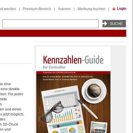
Login
ied werden
|
Premium-Bereich
|
Autoren
|
Werbung buchen
|
ie eine
 eine direkte
lien. Für jedes
hnete
s
ben und einen
s jetzt möglich,
mtes
en 3D-Druck
gen und