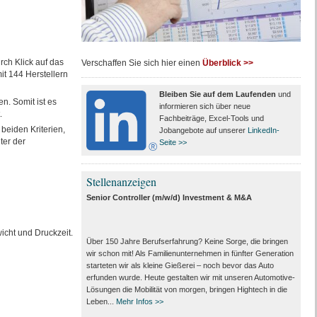
rch Klick auf das
Verschaffen Sie sich hier einen
Überblick >>
it 144 Herstellern
Bleiben Sie auf dem Laufenden
und
n. Somit ist es
informieren sich über neue
.
Fachbeiträge, Excel-Tools und
beiden Kriterien,
Jobangebote auf unserer
LinkedIn-
ter der
Seite >>
Stellenanzeigen
Senior Controller (m/w/d) Investment & M&A
icht und Druckzeit.
Über 150 Jahre Berufserfahrung? Keine Sorge, die bringen
wir schon mit! Als Familienunternehmen in fünfter Generation
starteten wir als kleine Gießerei – noch bevor das Auto
erfunden wurde. Heute gestalten wir mit unseren Automotive-
Lösungen die Mobilität von morgen, bringen Hightech in die
Leben...
Mehr Infos >>