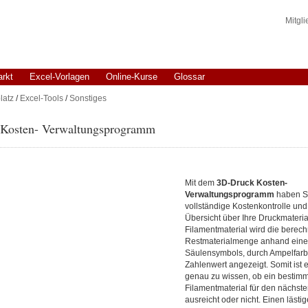
Mitgl
arkt
Excel-Vorlagen
Online-Kurse
Glossar
latz
/
Excel-Tools
/
Sonstiges
Kosten- Verwaltungsprogramm
Mit dem
3D-Druck Kosten-
V
erwaltungsprogramm
haben S
vollständige Kostenkontrolle und
Übersicht über Ihre Druckmateria
Filamentmaterial wird die berec
Restmaterialmenge anhand eine
Säulensymbols, durch Ampelfar
Zahlenwert angezeigt. Somit ist e
genau zu wissen, ob ein bestim
Filamentmaterial für den nächst
ausreicht oder nicht. Einen lästi