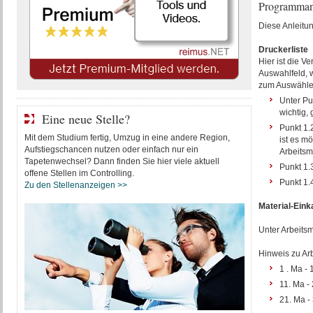
Programman
Diese Anleitun
Druckerliste
Hier ist die V
Auswahlfeld, w
zum Auswählen
Unter Pun
wichtig,
Eine neue Stelle?
Punkt 1.
Mit dem Studium fertig, Umzug in eine andere Region,
ist es m
Aufstiegschancen nutzen oder einfach nur ein
Arbeitsm
Tapetenwechsel? Dann finden Sie hier viele aktuell
Punkt 1.3
offene Stellen im Controlling.
Punkt 1.
Zu den Stellenanzeigen >>
Material-Eink
Unter Arbeitsm
Hinweis zu Ar
1 . Ma - 
11. Ma - 
21. Ma - 