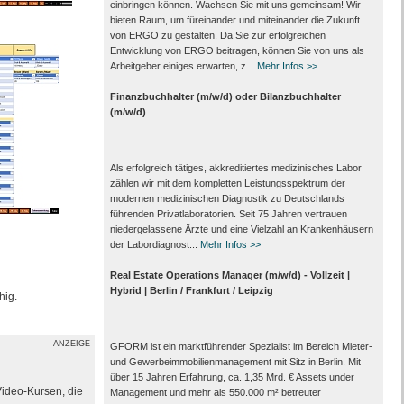
einbringen können. Wachsen Sie mit uns gemeinsam! Wir
bieten Raum, um füreinander und miteinander die Zukunft
von ERGO zu gestalten. Da Sie zur erfolgreichen
Entwicklung von ERGO beitragen, können Sie von uns als
Arbeitgeber einiges erwarten, z...
Mehr Infos >>
Finanzbuchhalter (m/w/d) oder Bilanzbuchhalter
(m/w/d)
Als erfolgreich tätiges, akkreditiertes medizinisches Labor
zählen wir mit dem kompletten Leistungs­spektrum der
modernen medizinischen Diagnostik zu Deutschlands
führenden Privat­laboratorien. Seit 75 Jahren vertrauen
nieder­gelassene Ärzte und eine Vielzahl an Kranken­häusern
der Labor­diagnost...
Mehr Infos >>
Real Estate Operations Manager (m/w/d) - Vollzeit |
Hybrid | Berlin / Frankfurt / Leipzig
hig.
ANZEIGE
GFORM ist ein marktführender Spezialist im Bereich Mieter-
und Gewerbeimmobilienmanagement mit Sitz in Berlin. Mit
über 15 Jahren Erfahrung, ca. 1,35 Mrd. € Assets under
Video-Kursen, die
Management und mehr als 550.000 m² betreuter