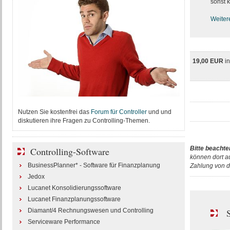
sonst k
Weiter
19,00 EUR
i
Nutzen Sie kostenfrei das
Forum für Controller
und und
diskutieren ihre Fragen zu Controlling-Themen.
Bitte beachte
Controlling-Software
können dort a
BusinessPlanner* - Software für Finanzplanung
Zahlung von d
Jedox
Lucanet Konsolidierungssoftware
Lucanet Finanzplanungssoftware
Diamant/4 Rechnungswesen und Controlling
S
Serviceware Performance