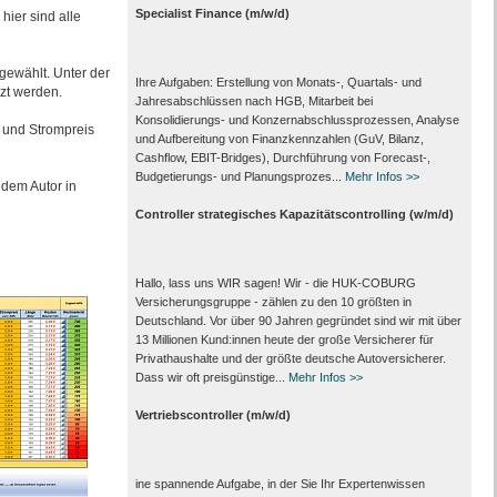
Specialist Finance (m/w/d)
hier sind alle
gewählt. Unter der
Ihre Aufgaben: Erstellung von Monats‑, Quartals‑ und
zt werden.
Jahresabschlüssen nach HGB, Mitarbeit bei
Konsolidierungs‑ und Konzernabschlussprozessen, Analyse
 und Strompreis
und Aufbereitung von Finanzkennzahlen (GuV, Bilanz,
Cashflow, EBIT-Bridges), Durchführung von Forecast‑,
Budgetierungs‑ und Planungsprozes...
Mehr Infos >>
 dem Autor in
Controller strategisches Kapazitätscontrolling (w/m/d)
Hallo, lass uns WIR sagen! Wir - die HUK-COBURG
Versicherungsgruppe - zählen zu den 10 größten in
Deutschland. Vor über 90 Jahren gegründet sind wir mit über
13 Millionen Kund:innen heute der große Versicherer für
Privathaushalte und der größte deutsche Autoversicherer.
Dass wir oft preisgünstige...
Mehr Infos >>
Vertriebscontroller (m/w/d)
ine spannende Aufgabe, in der Sie Ihr Expertenwissen