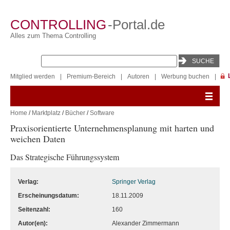
CONTROLLING
-Portal.de
Alles zum Thema Controlling
Mitglied werden
|
Premium-Bereich
|
Autoren
|
Werbung buchen
|
Home
/
Marktplatz
/
Bücher
/
Software
Praxisorientierte Unternehmensplanung mit harten und
weichen Daten
Das Strategische Führungssystem
Verlag:
Springer Verlag
Erscheinungsdatum:
18.11.2009
Seitenzahl:
160
Autor(en):
Alexander Zimmermann