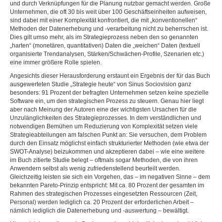
und durch Verknüpfungen für die Planung nutzbar gemacht werden. Große
Unternehmen, die oft 30 bis weit über 100 Geschäftseinheiten aufweisen,
sind dabei mit einer Komplexität konfrontiert, die mit „konventionellen“
Methoden der Datenerhebung und -verarbeitung nicht zu beherrschen ist.
Dies gilt umso mehr, als im Strategieprozess neben den so genannten
„harten“ (monetären, quantitativen) Daten die „weichen“ Daten (textuell
organisierte Trendanalysen, Stärken/Schwächen-Profile, Szenarien etc.)
eine immer größere Rolle spielen.
Angesichts dieser Herausforderung erstaunt ein Ergebnis der für das Buch
ausgewerteten Studie „Strategie heute“ von Sinus Sociovision ganz
besonders: 91 Prozent der befragten Unternehmen setzen keine spezielle
Software ein, um den strategischen Prozess zu steuern. Genau hier liegt
aber nach Meinung der Autoren eine der wichtigsten Ursachen für die
Unzulänglichkeiten des Strategieprozesses. In dem verständlichen und
notwendigen Bemühen um Reduzierung von Komplexität setzen viele
Strategieabteilungen am falschen Punkt an: Sie versuchen, dem Problem
durch den Einsatz möglichst einfach strukturierter Methoden (wie etwa der
SWOT-Analyse) beizukommen und akzeptieren dabei – wie eine weitere
im Buch zitierte Studie belegt – oftmals sogar Methoden, die von ihren
Anwendern selbst als wenig zufriedenstellend beurteilt werden.
Gleichzeitig leisten sie sich ein Vorgehen, das – im negativen Sinne – dem
bekannten Pareto-Prinzip entspricht: Mit ca. 80 Prozent der gesamten im
Rahmen des strategischen Prozesses eingesetzten Ressourcen (Zeit,
Personal) werden lediglich ca. 20 Prozent der erforderlichen Arbeit –
nämlich lediglich die Datenerhebung und -auswertung – bewältigt.