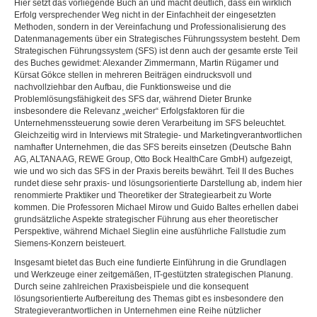
Hier setzt das vorliegende Buch an und macht deutlich, dass ein wirklich
Erfolg versprechender Weg nicht in der Einfachheit der eingesetzten
Methoden, sondern in der Vereinfachung und Professionalisierung des
Datenmanagements über ein Strategisches Führungssystem besteht. Dem
Strategischen Führungssystem (SFS) ist denn auch der gesamte erste Teil
des Buches gewidmet: Alexander Zimmermann, Martin Rügamer und
Kürsat Gökce stellen in mehreren Beiträgen eindrucksvoll und
nachvollziehbar den Aufbau, die Funktionsweise und die
Problemlösungsfähigkeit des SFS dar, während Dieter Brunke
insbesondere die Relevanz „weicher“ Erfolgsfaktoren für die
Unternehmenssteuerung sowie deren Verarbeitung im SFS beleuchtet.
Gleichzeitig wird in Interviews mit Strategie- und Marketingverantwortlichen
namhafter Unternehmen, die das SFS bereits einsetzen (Deutsche Bahn
AG, ALTANA AG, REWE Group, Otto Bock HealthCare GmbH) aufgezeigt,
wie und wo sich das SFS in der Praxis bereits bewährt. Teil II des Buches
rundet diese sehr praxis- und lösungsorientierte Darstellung ab, indem hier
renommierte Praktiker und Theoretiker der Strategiearbeit zu Worte
kommen. Die Professoren Michael Mirow und Guido Baltes erhellen dabei
grundsätzliche Aspekte strategischer Führung aus eher theoretischer
Perspektive, während Michael Sieglin eine ausführliche Fallstudie zum
Siemens-Konzern beisteuert.
Insgesamt bietet das Buch eine fundierte Einführung in die Grundlagen
und Werkzeuge einer zeitgemäßen, IT-gestützten strategischen Planung.
Durch seine zahlreichen Praxisbeispiele und die konsequent
lösungsorientierte Aufbereitung des Themas gibt es insbesondere den
Strategieverantwortlichen in Unternehmen eine Reihe nützlicher