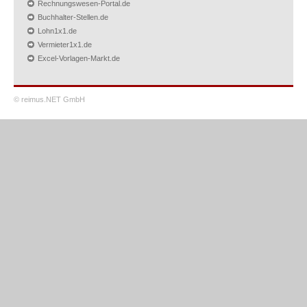
Rechnungswesen-Portal.de
Buchhalter-Stellen.de
Lohn1x1.de
Vermieter1x1.de
Excel-Vorlagen-Markt.de
© reimus.NET GmbH