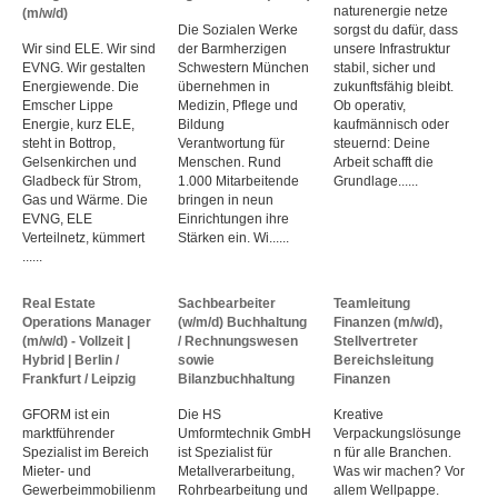
naturenergie netze
(m/w/d)
Die Sozialen Werke
sorgst du dafür, dass
Wir sind ELE. Wir sind
der Barmherzigen
unsere Infrastruktur
EVNG. Wir gestalten
Schwestern München
stabil, sicher und
Energiewende. Die
übernehmen in
zukunftsfähig bleibt.
Emscher Lippe
Medizin, Pflege und
Ob operativ,
Energie, kurz ELE,
Bildung
kaufmännisch oder
steht in Bottrop,
Verantwortung für
steuernd: Deine
Gelsenkirchen und
Menschen. Rund
Arbeit schafft die
Gladbeck für Strom,
1.000 Mitarbeitende
Grundlage......
Gas und Wärme. Die
bringen in neun
EVNG, ELE
Einrichtungen ihre
Verteilnetz, kümmert
Stärken ein. Wi......
......
Real Estate
Sachbearbeiter
Teamleitung
Operations Manager
(w/m/d) Buchhaltung
Finanzen (m/w/d),
(m/w/d) - Vollzeit |
/ Rechnungswesen
Stellvertreter
Hybrid | Berlin /
sowie
Bereichsleitung
Frankfurt / Leipzig
Bilanzbuchhaltung
Finanzen
GFORM ist ein
Die HS
Kreative
marktführender
Umformtechnik GmbH
Verpackungslösunge
Spezialist im Bereich
ist Spezialist für
n für alle Branchen.
Mieter- und
Metallverarbeitung,
Was wir machen? Vor
Gewerbeimmobilienm
Rohrbearbeitung und
allem Wellpappe.