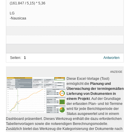
(161.847 / 5,15) * 5,36
LG
-Nausicaa
Seiten:
1
Antworten
ANZEIGE
Diese Excel-Vorlage (Tool)
ermöglicht die
Planung und
Überwachung der termingemäßen
Lieferung von Dokumenten in
einem Projekt
. Auf der Grundlage
der erfassten Plan- und Ist-Termine
wird für jede Berichtsperiode der
Status ausgewertet und in einem
Dashboard präsentiert. Dieses Werkzeug enthält die dazu erforderlichen
Tabellenvorlagen sowie die notwendigen Berechnungsmodelle.
Zusätzlich bietet das Werkzeug die Kategorisierung der Dokumente nach