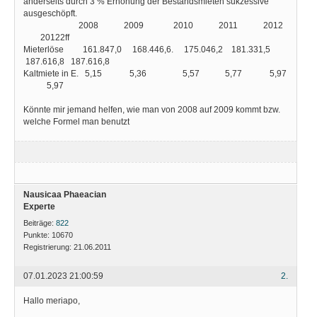
anderseits durch 3 % Erhöhung der Bestandsmieten sukzessive
ausgeschöpft.
2008 2009 2010 2011 2012
20122ff
Mieterlöse 161.847,0 168.446,6. 175.046,2 181.331,5
187.616,8 187.616,8
Kaltmiete in E. 5,15 5,36 5,57 5,77 5,97
5,97
Könnte mir jemand helfen, wie man von 2008 auf 2009 kommt bzw.
welche Formel man benutzt
Nausicaa Phaeacian
Experte
Beiträge:
822
Punkte:
10670
Registrierung:
21.06.2011
07.01.2023 21:00:59
2.
Hallo meriapo,