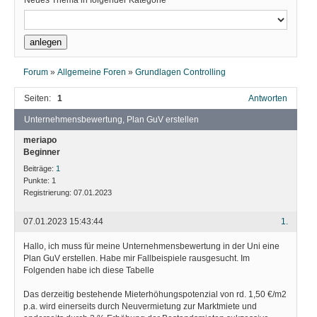
Neues Thema in folgender Kategorie
Forum
»
Allgemeine Foren
»
Grundlagen Controlling
Seiten:
1
Antworten
Unternehmensbewertung, Plan GuV erstellen
meriapo
Beginner
Beiträge:
1
Punkte:
1
Registrierung:
07.01.2023
07.01.2023 15:43:44
1.
Hallo, ich muss für meine Unternehmensbewertung in der Uni eine
Plan GuV erstellen. Habe mir Fallbeispiele rausgesucht. Im
Folgenden habe ich diese Tabelle
Das derzeitig bestehende Mieterhöhungspotenzial von rd. 1,50 €/m2
p.a. wird einerseits durch Neuvermietung zur Marktmiete und