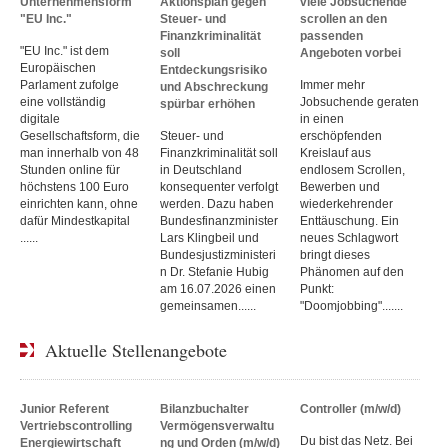
Unternehmensform
Aktionsplan gegen
viele Jobsuchende
"EU Inc."
Steuer- und
scrollen an den
Finanzkriminalität
passenden
"EU Inc." ist dem
soll
Angeboten vorbei
Europäischen
Entdeckungsrisiko
Parlament zufolge
Immer mehr
und Abschreckung
eine vollständig
Jobsuchende geraten
spürbar erhöhen
digitale
in einen
Gesellschaftsform, die
Steuer- und
erschöpfenden
man innerhalb von 48
Finanzkriminalität soll
Kreislauf aus
Stunden online für
in Deutschland
endlosem Scrollen,
höchstens 100 Euro
konsequenter verfolgt
Bewerben und
einrichten kann, ohne
werden. Dazu haben
wiederkehrender
dafür Mindestkapital
Bundesfinanzminister
Enttäuschung. Ein
......
Lars Klingbeil und
neues Schlagwort
Bundesjustizministeri
bringt dieses
n Dr. Stefanie Hubig
Phänomen auf den
am 16.07.2026 einen
Punkt:
gemeinsamen......
"Doomjobbing".......
Aktuelle Stellenangebote
Junior Referent
Bilanzbuchalter
Controller (m/w/d)
Vertriebscontrolling
Vermögensverwaltu
Du bist das Netz. Bei
Energiewirtschaft
ng und Orden (m/w/d)