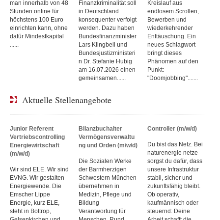
man innerhalb von 48
Finanzkriminalität soll
Kreislauf aus
Stunden online für
in Deutschland
endlosem Scrollen,
höchstens 100 Euro
konsequenter verfolgt
Bewerben und
einrichten kann, ohne
werden. Dazu haben
wiederkehrender
dafür Mindestkapital
Bundesfinanzminister
Enttäuschung. Ein
......
Lars Klingbeil und
neues Schlagwort
Bundesjustizministeri
bringt dieses
n Dr. Stefanie Hubig
Phänomen auf den
am 16.07.2026 einen
Punkt:
gemeinsamen......
"Doomjobbing".......
Aktuelle Stellenangebote
Junior Referent
Bilanzbuchalter
Controller (m/w/d)
Vertriebscontrolling
Vermögensverwaltu
Du bist das Netz. Bei
Energiewirtschaft
ng und Orden (m/w/d)
naturenergie netze
(m/w/d)
Die Sozialen Werke
sorgst du dafür, dass
Wir sind ELE. Wir sind
der Barmherzigen
unsere Infrastruktur
EVNG. Wir gestalten
Schwestern München
stabil, sicher und
Energiewende. Die
übernehmen in
zukunftsfähig bleibt.
Emscher Lippe
Medizin, Pflege und
Ob operativ,
Energie, kurz ELE,
Bildung
kaufmännisch oder
steht in Bottrop,
Verantwortung für
steuernd: Deine
Gelsenkirchen und
Menschen. Rund
Arbeit schafft die