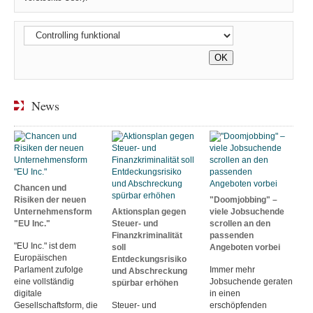
News
Chancen und
Risiken der neuen
"Doomjobbing" –
Unternehmensform
Aktionsplan gegen
viele Jobsuchende
"EU Inc."
Steuer- und
scrollen an den
Finanzkriminalität
passenden
"EU Inc." ist dem
soll
Angeboten vorbei
Europäischen
Entdeckungsrisiko
Parlament zufolge
Immer mehr
und Abschreckung
eine vollständig
Jobsuchende geraten
spürbar erhöhen
digitale
in einen
Gesellschaftsform, die
Steuer- und
erschöpfenden