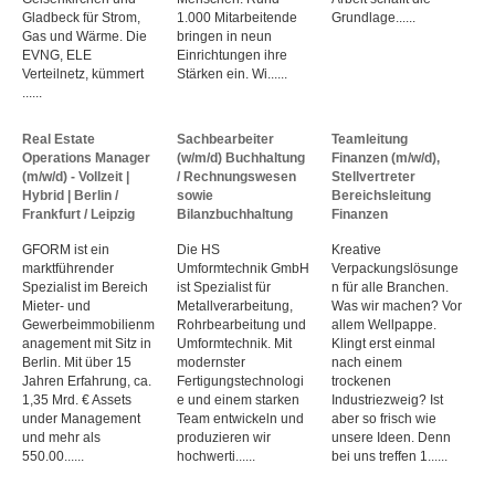
Gladbeck für Strom,
1.000 Mitarbeitende
Grundlage......
Gas und Wärme. Die
bringen in neun
EVNG, ELE
Einrichtungen ihre
Verteilnetz, kümmert
Stärken ein. Wi......
......
Real Estate
Sachbearbeiter
Teamleitung
Operations Manager
(w/m/d) Buchhaltung
Finanzen (m/w/d),
(m/w/d) - Vollzeit |
/ Rechnungswesen
Stellvertreter
Hybrid | Berlin /
sowie
Bereichsleitung
Frankfurt / Leipzig
Bilanzbuchhaltung
Finanzen
GFORM ist ein
Die HS
Kreative
marktführender
Umformtechnik GmbH
Verpackungslösunge
Spezialist im Bereich
ist Spezialist für
n für alle Branchen.
Mieter- und
Metallverarbeitung,
Was wir machen? Vor
Gewerbeimmobilienm
Rohrbearbeitung und
allem Wellpappe.
anagement mit Sitz in
Umformtechnik. Mit
Klingt erst einmal
Berlin. Mit über 15
modernster
nach einem
Jahren Erfahrung, ca.
Fertigungstechnologi
trockenen
1,35 Mrd. € Assets
e und einem starken
Industriezweig? Ist
under Management
Team entwickeln und
aber so frisch wie
und mehr als
produzieren wir
unsere Ideen. Denn
550.00......
hochwerti......
bei uns treffen 1......