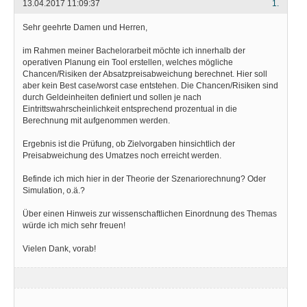
13.04.2017 11:09:37
1.
Sehr geehrte Damen und Herren,
im Rahmen meiner Bachelorarbeit möchte ich innerhalb der
operativen Planung ein Tool erstellen, welches mögliche
Chancen/Risiken der Absatzpreisabweichung berechnet. Hier soll
aber kein Best case/worst case entstehen. Die Chancen/Risiken sind
durch Geldeinheiten definiert und sollen je nach
Eintrittswahrscheinlichkeit entsprechend prozentual in die
Berechnung mit aufgenommen werden.
Ergebnis ist die Prüfung, ob Zielvorgaben hinsichtlich der
Preisabweichung des Umatzes noch erreicht werden.
Befinde ich mich hier in der Theorie der Szenariorechnung? Oder
Simulation, o.ä.?
Über einen Hinweis zur wissenschaftlichen Einordnung des Themas
würde ich mich sehr freuen!
Vielen Dank, vorab!