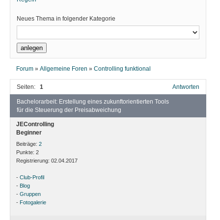
Neues Thema in folgender Kategorie
Forum
»
Allgemeine Foren
»
Controlling funktional
Seiten:
1
Antworten
Bachelorarbeit: Erstellung eines zukunftorientierten Tools
für die Steuerung der Preisabweichung
JEControlling
Beginner
Beiträge:
2
Punkte:
2
Registrierung:
02.04.2017
-
Club-Profil
-
Blog
-
Gruppen
-
Fotogalerie