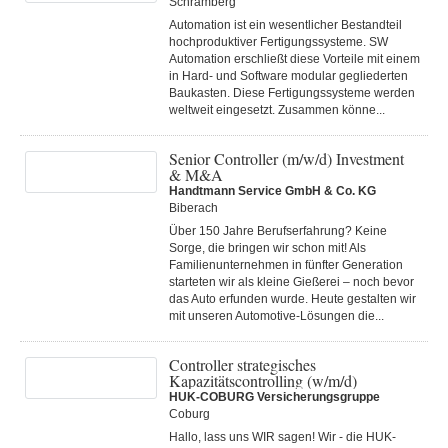
Schramberg
Automation ist ein wesentlicher Bestandteil
hochproduktiver Fertigungssysteme. SW
Automation erschließt diese Vorteile mit einem
in Hard- und Software modular gegliederten
Baukasten. Diese Fertigungs­systeme werden
weltweit eingesetzt. Zusammen könne...
Senior Controller (m/w/d) Investment
& M&A
Handtmann Service GmbH & Co. KG
Biberach
Über 150 Jahre Berufserfahrung? Keine
Sorge, die bringen wir schon mit! Als
Familienunternehmen in fünfter Generation
starteten wir als kleine Gießerei – noch bevor
das Auto erfunden wurde. Heute gestalten wir
mit unseren Automotive-Lösungen die...
Controller strategisches
Kapazitätscontrolling (w/m/d)
HUK-COBURG Versicherungsgruppe
Coburg
Hallo, lass uns WIR sagen! Wir - die HUK-