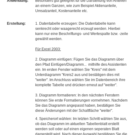
Anwendung:
Besonders gut geeignet für die Darstellung von Anteilen
an einem Ganzen, wie zum Beispiel Aktienanteile,
Umsatzanteil, Kostenanteile etc.
Erstellung:
1. Datentabelle erzeugen: Die Datentabelle kann
senkrecht oder waagerecht erzeugt werden. Hierbei
kann nur eine Beschriftungs- und Wertespalte bzw. -zeile
gewählt werden.
Für Excel 2003:
2. Diagramm einfügen: Fügen Sie das Diagramm über
den Pfad Einfügen/Diagramm... mithilfe des Assistenten
ein. Im ersten Fenster wählen Sie "Kreis" mit dem
Unterdiagramm "Kreis2 aus und bestätigen dies mit
"weiter". Im Anschluss wählen Sie im Datenbereich ihre
komplette Tabelle und drücken erneut auf "weiter".
3. Diagramm formatieren: In den nächsten Fenstern
können Sie erste Formatierungen vornehmen. Nachdem
Sie das Diagramm angepasst haben, bestätigen Sie
diese Änderungen mit der Schaltfläche "weiter".
4. Speicherort wählen: Im letzten Schritt wählen Sie aus,
ob das Diagramm im aktuellen Tabellenblatt erstellt
werden soll oder auf einen eigenen seperaten Blatt
dargestellt wird. Nach dieser Auswahl bestätigen Sie die