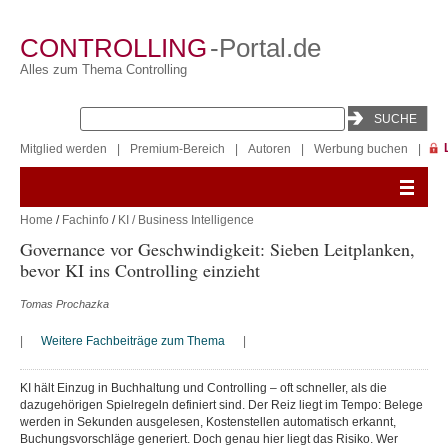
CONTROLLING
-Portal.de
Alles zum Thema Controlling
Mitglied werden
|
Premium-Bereich
|
Autoren
|
Werbung buchen
|
Home
/
Fachinfo
/
KI / Business Intelligence
Governance vor Geschwindigkeit: Sieben Leitplanken,
bevor KI ins Controlling einzieht
Tomas Prochazka
|
Weitere Fachbeiträge zum Thema
|
KI hält Einzug in Buchhaltung und Controlling – oft schneller, als die
dazugehörigen Spielregeln definiert sind. Der Reiz liegt im Tempo: Belege
werden in Sekunden ausgelesen, Kostenstellen automatisch erkannt,
Buchungsvorschläge generiert. Doch genau hier liegt das Risiko. Wer