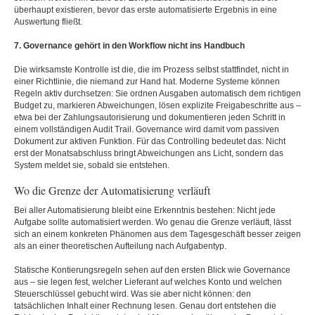
überhaupt existieren, bevor das erste automatisierte Ergebnis in eine
Auswertung fließt.
7. Governance gehört in den Workflow nicht ins Handbuch
Die wirksamste Kontrolle ist die, die im Prozess selbst stattfindet, nicht in
einer Richtlinie, die niemand zur Hand hat. Moderne Systeme können
Regeln aktiv durchsetzen: Sie ordnen Ausgaben automatisch dem richtigen
Budget zu, markieren Abweichungen, lösen explizite Freigabeschritte aus –
etwa bei der Zahlungsautorisierung und dokumentieren jeden Schritt in
einem vollständigen Audit Trail. Governance wird damit vom passiven
Dokument zur aktiven Funktion. Für das Controlling bedeutet das: Nicht
erst der Monatsabschluss bringt Abweichungen ans Licht, sondern das
System meldet sie, sobald sie entstehen.
Wo die Grenze der Automatisierung verläuft
Bei aller Automatisierung bleibt eine Erkenntnis bestehen: Nicht jede
Aufgabe sollte automatisiert werden. Wo genau die Grenze verläuft, lässt
sich an einem konkreten Phänomen aus dem Tagesgeschäft besser zeigen
als an einer theoretischen Aufteilung nach Aufgabentyp.
Statische Kontierungsregeln sehen auf den ersten Blick wie Governance
aus – sie legen fest, welcher Lieferant auf welches Konto und welchen
Steuerschlüssel gebucht wird. Was sie aber nicht können: den
tatsächlichen Inhalt einer Rechnung lesen. Genau dort entstehen die