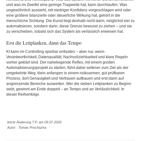
und was im Zweifel eine geringe Tragweite hat, kann durchlaufen. Was
ungewöhnlich aussieht, mit niedriger Konfidenz vorgeschlagen wird oder
eine größere bilanzielle oder steuerliche Wirkung hat, gehört in die
menschliche Sichtung. Die Kunst liegt deshalb nicht darin, möglichst viel zu
automatisieren, sondern darin, diese Grenze bewusst zu ziehen – und sie
zu verschieben, sobald sich das System als verlässlich erwiesen hat.
Erst die Leitplanken, dann das Tempo
KI kann im Controlling spürbar entlasten – aber nur, wenn
Verantwortlichkeit, Datenqualität, Nachvollziehbarkeit und klare Regeln
vorher geklärt sind. Der naheliegende Reflex, mit einem großen
Automatisierungsprojekt zu starten, führt dabei seltener zum Ziel als der
umgekehrte Weg: klein anfangen in einem risikoarmen, gut prüfbaren
Prozess, dort Genauigkeit und Vertrauen aufbauen und erst dann auf
angrenzende Bereiche ausweiten. Wer die sieben Leitplanken zu Beginn
setzt, gewinnt am Ende doppelt – an Tempo und an Verlässlichkeit. In
dieser Reihenfolge.
letzte Änderung T.P. am 09.07.2026
Autor: Tomas Prochazka