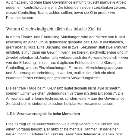
Automatisierung ohne klare Governance einführt, tauscht manuelle Arbeit
gegen ein Kontrollproblem ein. Die folgenden sieben Leitplanken zeigen,
worauf Controlling-Teams achten sollten, bevor sie KI in produktive
Prozesse lassen.
Warum Geschwindigkeit allein das falsche Ziel ist
In vielen Finanz- und Controlling-Abteilungen wird der Nutzen von KI fast
reflexartig an einer Größe gemessen: gesparte Zeit. Das ist verständlich,
greift aber zu kurz. Eine Buchung, die in zwei Sekunden statt zwei Minuten
entsteht, ist nur dann ein Gewinn, wenn sie korrekt, nachvollziehbar und im
Zweifel belegbar ist. Andernfalls verlagert sich der Aufwand lediglich – weg
von der Erfassung, hin zur nachträglichen Fehlersuche und Klärung. Im
Controlling, wo aus Einzelbuchungen Forecasts, Abweichungsanalysen
und Steuerungsentscheidungen werden, multipliziert sich ein nicht
erkannter Fehler entlang der gesamten Auswertungskette.
Die zentrale Frage beim KI-Einsatz lautet deshalb nicht „Wie schnell?“,
sondern „Unter welchen Bedingungen vertraue ich dem Ergebnis?“. Die
Antwort darauf ist keine technische, sondern eine Frage der Governance.
Sie lässt sich in sieben praktischen Leitplanken zusammenfassen.
1. Die Verantwortung bleibt beim Menschen
Eine KI trägt keine Verantwortung – die trägt weiterhin die Person, die
einen Vorgang freigibt. Der nützlichste mentale Rahmen ist der einer
neuen, noch unerfahrenen Kraft im Team: Man delegiert Aufgaben, gibt