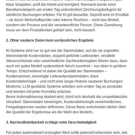
klare Vorgaben, prüft die Arbeit und korrigiert. Niemand würde einer
Berufseinsteigerin am ersten Tag unkontrolliert Zeichnungsbefugnis für
sämtliche Buchungen erteilen. Für KI gilt dasselbe. Geprüft wird im Ernstfall
– ob durch Wirtschaftsprüfer oder interne Revision – nicht das Modell,
sondern der Prozess und die verantwortliche Person. Diese Zuordnung
muss vor dem Produktivstart geklärt sein, nicht danach.
2. Ohne saubere Daten kein verlässliches Ergebnis
KI-Systeme sind nur so gut wie die Stammdaten, auf die sie zugreifen.
Inkonsistente Kostenstellen, doppelt geführte Lieferanten, veraltete
Steuerschlüssel oder uneinheitliche Sachkontenlogiken führen dazu, dass
auch ein gutes Modell systematisch falsch zuordnet – nur eben in großem
Tempo. Entscheidend ist dabei die Qualität der Stammdaten –
Kontenrahmen, bereinigte Lieferantenstammdaten, klare
Kostenstellenlogik – und nicht eine lange Historie sauberer Buchungen.
Moderne, LLM-gestützte Systeme arbeiten vom ersten Tag an produktiv
und werden mit jeder Korrektur präziser.
Bevor Automatisierung skaliert wird, lohnt sich deshalb die unspektakuläre
Vorarbeit: Stammdaten bereinigen, Kostenstellenlogik vereinheitlichen,
Freigabegrenzen sauber definieren. Diese Basis entscheidet stärker über
die Qualität der Ergebnisse als die Wahl des Modells.
3. Nachvollziehbarkeit schlägt reine Geschwindigkeit
Für jeden automatisiert erzeugten Wert sollte jederzeit erkennbar sein, wie