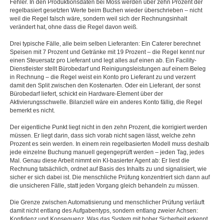
Fehler. In den Produktionsdaten bei Moss werden über zehn Prozent der
regelbasiert gesetzten Werte beim Buchen wieder überschrieben – nicht
weil die Regel falsch wäre, sondern weil sich der Rechnungsinhalt
verändert hat, ohne dass die Regel davon weiß.
Drei typische Fälle, alle beim selben Lieferanten: Ein Caterer berechnet
Speisen mit 7 Prozent und Getränke mit 19 Prozent – die Regel kennt nur
einen Steuersatz pro Lieferant und legt alles auf einen ab. Ein Facility-
Dienstleister stellt Bürobedarf und Reinigungsleistungen auf einem Beleg
in Rechnung – die Regel weist ein Konto pro Lieferant zu und verzerrt
damit den Split zwischen den Kostenarten. Oder ein Lieferant, der sonst
Bürobedarf liefert, schickt ein Hardware-Element über der
Aktivierungsschwelle. Bilanziell wäre ein anderes Konto fällig, die Regel
bemerkt es nicht.
Der eigentliche Punkt liegt nicht in den zehn Prozent, die korrigiert werden
müssen. Er liegt darin, dass sich vorab nicht sagen lässt, welche zehn
Prozent es sein werden. In einem rein regelbasierten Modell muss deshalb
jede einzelne Buchung manuell gegengeprüft werden – jeden Tag, jedes
Mal. Genau diese Arbeit nimmt ein KI-basierter Agent ab: Er liest die
Rechnung tatsächlich, ordnet auf Basis des Inhalts zu und signalisiert, wie
sicher er sich dabei ist. Die menschliche Prüfung konzentriert sich dann auf
die unsicheren Fälle, statt jeden Vorgang gleich behandeln zu müssen.
Die Grenze zwischen Automatisierung und menschlicher Prüfung verläuft
damit nicht entlang des Aufgabentyps, sondern entlang zweier Achsen:
Konfidenz und Konsequenz. Was das System mit hoher Sicherheit erkennt