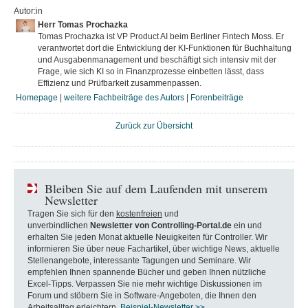
Autor:in
Herr Tomas Prochazka
Tomas Prochazka ist VP Product AI beim Berliner Fintech Moss. Er
verantwortet dort die Entwicklung der KI-Funktionen für Buchhaltung
und Ausgabenmanagement und beschäftigt sich intensiv mit der
Frage, wie sich KI so in Finanzprozesse einbetten lässt, dass
Effizienz und Prüfbarkeit zusammenpassen.
Homepage
|
weitere Fachbeiträge des Autors
|
Forenbeiträge
Zurück zur Übersicht
Bleiben Sie auf dem Laufenden mit unserem
Newsletter
Tragen Sie sich für den
kostenfreien
und
unverbindlichen
Newsletter von Controlling-Portal.de
ein und
erhalten Sie jeden Monat aktuelle Neuigkeiten für Controller. Wir
informieren Sie über neue Fachartikel, über wichtige News, aktuelle
Stellenangebote, interessante Tagungen und Seminare. Wir
empfehlen Ihnen spannende Bücher und geben Ihnen nützliche
Excel-Tipps. Verpassen Sie nie mehr wichtige Diskussionen im
Forum und stöbern Sie in Software-Angeboten, die Ihnen den
Arbeitsalltag erleichtern.
Beispiel-Newsletter >>