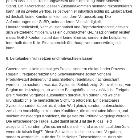
prüfen lässt, hat in Rechnungswesen und Controlling einen schweren
Stand. Ein KI-Vorschlag, dessen Zustandekommen niemand rekonstruieren
kann, ist im Zweifel wertlos, selbst wenn er inhaltlich richtig ist. Erklärbarkeit
ist deshalb keine Komfortfunktion, sondern Voraussetzung. Die
Anforderungen der GoBD, unter anderem Vollständigkeit,
Unveränderlichkeit, Nachvollziehbarkeit und Reproduzierbarkeit, decken
sich weitgehend mit dem, was ein durchdachter KI-Einsatz ohnehin leisten
muss. GoBD-Konformität ist damit keine Bremse, sondern die Leitplanke,
innerhalb derer KI im Finanzbereich überhaupt vertrauenswürdig sein
kann.
6. Leitplanken früh setzen und mitwachsen lassen
Governance ist kein einmaliges Projekt, sondern ein laufender Prozess.
Regeln, Freigabegrenzen und Schwellenwerte sollten vor dem
Produktivstart definiert und anschließend regelmäßig nachgeschärft
werden – je nachdem, was das System im Betrieb zeigt. Sinnvoll ist es, von
Beginn an festzulegen, ab welcher Betragshöhe eine zusätzliche Freigabe
greift, welche Vorgänge automatisch durchlaufen dürfen und welche
grundsätzlich eine menschliche Sichtung erfordern. Ein belastbares
System behandelt dabei nicht jeden Wert gleich, sondern unterscheidet
zwischen Vorschlägen mit hoher Konfidenz, die durchlaufen können, und
solchen mit niedriger Konfidenz, die gezielt zur Prüfung vorgelegt werden.
Die entscheidende Frage lautet damit nicht „Hat die KI das Feld
ausgefüllt?“, sondern „Wie sicher ist sie sich – und was steht auf dem Spiel,
wenn sie falsch liegt?“ Diese Schwellen sind keine starren Vorgaben,
sondern werden im Laufe der Zeit präziser. Entscheidend ist, dass sie