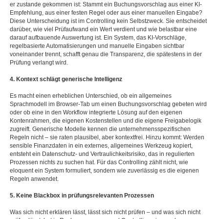
er zustande gekommen ist: Stammt ein Buchungsvorschlag aus einer KI-
Empfehlung, aus einer festen Regel oder aus einer manuellen Eingabe?
Diese Unterscheidung ist im Controlling kein Selbstzweck. Sie entscheidet
darüber, wie viel Prüfaufwand ein Wert verdient und wie belastbar eine
darauf aufbauende Auswertung ist. Ein System, das KI-Vorschläge,
regelbasierte Automatisierungen und manuelle Eingaben sichtbar
voneinander trennt, schafft genau die Transparenz, die spätestens in der
Prüfung verlangt wird.
4. Kontext schlägt generische Intelligenz
Es macht einen erheblichen Unterschied, ob ein allgemeines
Sprachmodell im Browser-Tab um einen Buchungsvorschlag gebeten wird
oder ob eine in den Workflow integrierte Lösung auf den eigenen
Kontenrahmen, die eigenen Kostenstellen und die eigene Freigabelogik
zugreift. Generische Modelle kennen die unternehmensspezifischen
Regeln nicht – sie raten plausibel, aber kontextfrei. Hinzu kommt: Werden
sensible Finanzdaten in ein externes, allgemeines Werkzeug kopiert,
entsteht ein Datenschutz- und Vertraulichkeitsrisiko, das in regulierten
Prozessen nichts zu suchen hat. Für das Controlling zählt nicht, wie
eloquent ein System formuliert, sondern wie zuverlässig es die eigenen
Regeln anwendet.
5. Keine Blackbox in prüfungsrelevanten Prozessen
Was sich nicht erklären lässt, lässt sich nicht prüfen – und was sich nicht