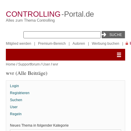
CONTROLLING
-Portal.de
Alles zum Thema Controlling
Mitglied werden
|
Premium-Bereich
|
Autoren
|
Werbung buchen
|
Home
/
Supportforum
/
User
/
wvr
wvr (Alle Beiträge)
Login
Registrieren
Suchen
User
Regeln
Neues Thema in folgender Kategorie