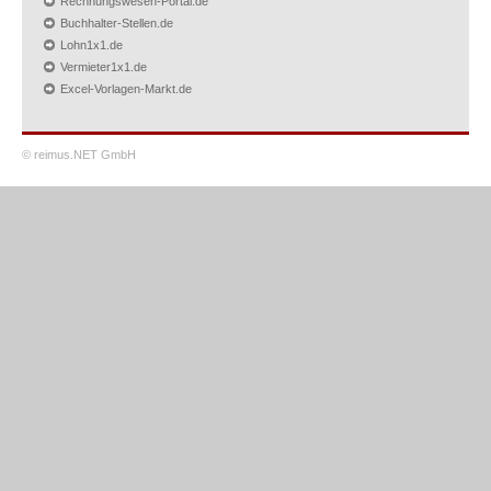
Rechnungswesen-Portal.de
Buchhalter-Stellen.de
Lohn1x1.de
Vermieter1x1.de
Excel-Vorlagen-Markt.de
© reimus.NET GmbH