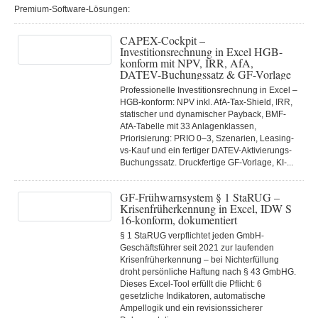
Premium-Software-Lösungen:
CAPEX-Cockpit –
Investitionsrechnung in Excel HGB-
konform mit NPV, IRR, AfA,
DATEV-Buchungssatz & GF-Vorlage
Professionelle Investitionsrechnung in Excel –
HGB-konform: NPV inkl. AfA-Tax-Shield, IRR,
statischer und dynamischer Payback, BMF-
AfA-Tabelle mit 33 Anlagenklassen,
Priorisierung: PRIO 0–3, Szenarien, Leasing-
vs-Kauf und ein fertiger DATEV-Aktivierungs-
Buchungssatz. Druckfertige GF-Vorlage, KI-...
GF-Frühwarnsystem § 1 StaRUG –
Krisenfrüherkennung in Excel, IDW S
16-konform, dokumentiert
§ 1 StaRUG verpflichtet jeden GmbH-
Geschäftsführer seit 2021 zur laufenden
Krisenfrüherkennung – bei Nichterfüllung
droht persönliche Haftung nach § 43 GmbHG.
Dieses Excel-Tool erfüllt die Pflicht: 6
gesetzliche Indikatoren, automatische
Ampellogik und ein revisionssicherer