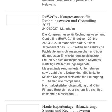
Austausch über das europaweite ICV
Netzwerk.
ReWeCo - Kongressmesse für
Rechnungswesen und Controlling
2027
24.04.2027
Mannheim
Die Kongressmesse für Rechnungswesen und
Controlling (ReWeCo) findet vom 22. bis
24.04.2027 in Mannheim statt. Auf dem
Jahresevent des BVBC treffen sich zahlreiche
Fachleute, um sich auszutauschen und über
die neuesten Entwicklungen zu diskutieren.
Freuen Sie sich auf inspirierende Keynotes,
vielfältige Weiterbildungsangebote,
Messestände renommierter Unternehmen
sowie zahlreiche Networking-Möglichkeiten.
Mit den Kongresstickets erhalten Sie Zugang
zu Themen wie Compliance,
Nachhaltigkeitsberichterstattung und KI im
Finance-Bereich – oder sichern Sie sich Ihre
kostenfreie Messekarte! ...
Haufe Expertentage: Bilanzierung,
Steuern und Rechnungswesen