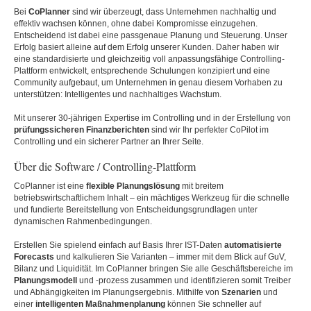
Bei
CoPlanner
sind wir überzeugt, dass Unternehmen nachhaltig und
effektiv wachsen können, ohne dabei Kompromisse einzugehen.
Entscheidend ist dabei eine passgenaue Planung und Steuerung. Unser
Erfolg basiert alleine auf dem Erfolg unserer Kunden. Daher haben wir
eine standardisierte und gleichzeitig voll anpassungsfähige Controlling-
Plattform entwickelt, entsprechende Schulungen konzipiert und eine
Community aufgebaut, um Unternehmen in genau diesem Vorhaben zu
unterstützen: Intelligentes und nachhaltiges Wachstum.
Mit unserer 30-jährigen Expertise im Controlling und in der Erstellung von
prüfungssicheren Finanzberichten
sind wir Ihr perfekter CoPilot im
Controlling und ein sicherer Partner an Ihrer Seite.
Über die Software / Controlling-Plattform
CoPlanner ist eine
flexible Planungslösung
mit breitem
betriebswirtschaftlichem Inhalt – ein mächtiges Werkzeug für die schnelle
und fundierte Bereitstellung von Entscheidungsgrundlagen unter
dynamischen Rahmenbedingungen.
Erstellen Sie spielend einfach auf Basis Ihrer IST-Daten
automatisierte
Forecasts
und kalkulieren Sie Varianten – immer mit dem Blick auf GuV,
Bilanz und Liquidität. Im CoPlanner bringen Sie alle Geschäftsbereiche im
Planungsmodell
und -prozess zusammen und identifizieren somit Treiber
und Abhängigkeiten im Planungsergebnis. Mithilfe von
Szenarien
und
einer
intelligenten Maßnahmenplanung
können Sie schneller auf