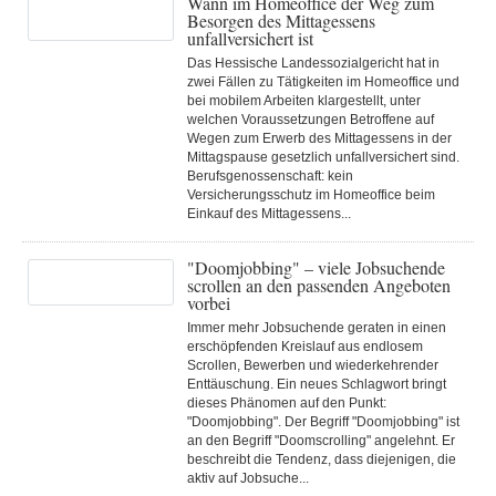
Wann im Homeoffice der Weg zum
Besorgen des Mittagessens
unfallversichert ist
Das Hessische Landessozialgericht hat in
zwei Fällen zu Tätigkeiten im Homeoffice und
bei mobilem Arbeiten klargestellt, unter
welchen Voraussetzungen Betroffene auf
Wegen zum Erwerb des Mittagessens in der
Mittagspause gesetzlich unfallversichert sind.
Berufsgenossenschaft: kein
Versicherungsschutz im Homeoffice beim
Einkauf des Mittagessens...
"Doomjobbing" – viele Jobsuchende
scrollen an den passenden Angeboten
vorbei
Immer mehr Jobsuchende geraten in einen
erschöpfenden Kreislauf aus endlosem
Scrollen, Bewerben und wiederkehrender
Enttäuschung. Ein neues Schlagwort bringt
dieses Phänomen auf den Punkt:
"Doomjobbing". Der Begriff "Doomjobbing" ist
an den Begriff "Doomscrolling" angelehnt. Er
beschreibt die Tendenz, dass diejenigen, die
aktiv auf Jobsuche...