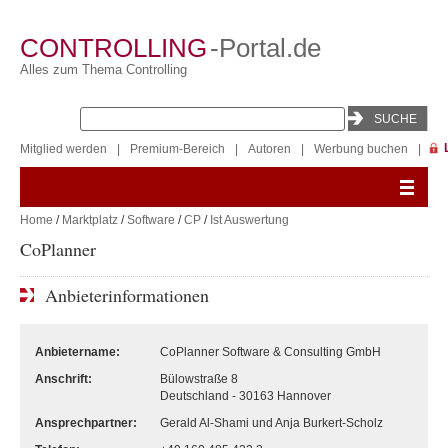
CONTROLLING
-Portal.de
Alles zum Thema Controlling
Mitglied werden
|
Premium-Bereich
|
Autoren
|
Werbung buchen
|
Home
/
Marktplatz
/
Software
/
CP
/
Ist Auswertung
CoPlanner
Anbieterinformationen
Anbietername:
CoPlanner Software & Consulting GmbH
Anschrift:
Bülowstraße 8
Deutschland - 30163 Hannover
Ansprechpartner:
Gerald Al-Shami und Anja Burkert-Scholz