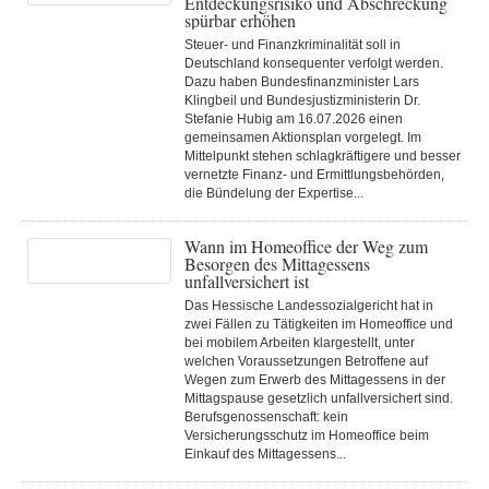
Entdeckungsrisiko und Abschreckung
spürbar erhöhen
Steuer- und Finanzkriminalität soll in
Deutschland konsequenter verfolgt werden.
Dazu haben Bundesfinanzminister Lars
Klingbeil und Bundesjustizministerin Dr.
Stefanie Hubig am 16.07.2026 einen
gemeinsamen Aktionsplan vorgelegt. Im
Mittelpunkt stehen schlagkräftigere und besser
vernetzte Finanz- und Ermittlungsbehörden,
die Bündelung der Expertise...
Wann im Homeoffice der Weg zum
Besorgen des Mittagessens
unfallversichert ist
Das Hessische Landessozialgericht hat in
zwei Fällen zu Tätigkeiten im Homeoffice und
bei mobilem Arbeiten klargestellt, unter
welchen Voraussetzungen Betroffene auf
Wegen zum Erwerb des Mittagessens in der
Mittagspause gesetzlich unfallversichert sind.
Berufsgenossenschaft: kein
Versicherungsschutz im Homeoffice beim
Einkauf des Mittagessens...