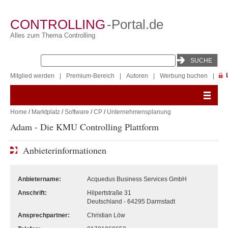
CONTROLLING
-Portal.de
Alles zum Thema Controlling
Mitglied werden
|
Premium-Bereich
|
Autoren
|
Werbung buchen
|
Home
/
Marktplatz
/
Software
/
CP
/
Unternehmensplanung
Adam - Die KMU Controlling Plattform
Anbieterinformationen
Anbietername:
Acquedus Business Services GmbH
Anschrift:
Hilpertstraße 31
Deutschland - 64295 Darmstadt
Ansprechpartner:
Christian Löw