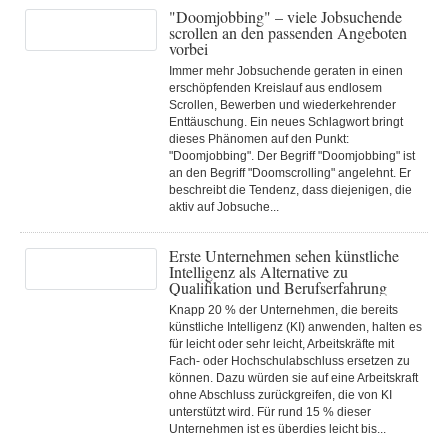
"Doomjobbing" – viele Jobsuchende
scrollen an den passenden Angeboten
vorbei
Immer mehr Jobsuchende geraten in einen
erschöpfenden Kreislauf aus endlosem
Scrollen, Bewerben und wiederkehrender
Enttäuschung. Ein neues Schlagwort bringt
dieses Phänomen auf den Punkt:
"Doomjobbing". Der Begriff "Doomjobbing" ist
an den Begriff "Doomscrolling" angelehnt. Er
beschreibt die Tendenz, dass diejenigen, die
aktiv auf Jobsuche...
Erste Unternehmen sehen künstliche
Intelligenz als Alternative zu
Qualifikation und Berufserfahrung
Knapp 20 % der Unternehmen, die bereits
künstliche Intelligenz (KI) anwenden, halten es
für leicht oder sehr leicht, Arbeitskräfte mit
Fach- oder Hochschulabschluss ersetzen zu
können. Dazu würden sie auf eine Arbeitskraft
ohne Abschluss zurückgreifen, die von KI
unterstützt wird. Für rund 15 % dieser
Unternehmen ist es überdies leicht bis...