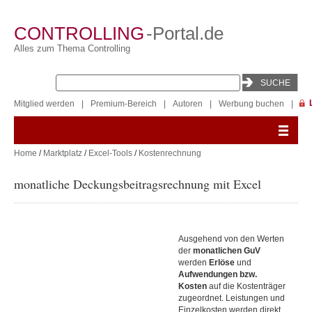
CONTROLLING
-Portal.de
Alles zum Thema Controlling
Mitglied werden
|
Premium-Bereich
|
Autoren
|
Werbung buchen
|
Home
/
Marktplatz
/
Excel-Tools
/
Kostenrechnung
monatliche Deckungsbeitragsrechnung mit Excel
Ausgehend von den Werten
der
monatlichen GuV
werden
Erlöse
und
Aufwendungen bzw.
Kosten
auf die Kostenträger
zugeordnet. Leistungen und
Einzelkosten werden direkt