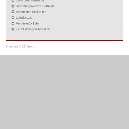
Controller-Stellen.de
Rechnungswesen-Portal.de
Buchhalter-Stellen.de
Lohn1x1.de
Vermieter1x1.de
Excel-Vorlagen-Markt.de
© reimus.NET GmbH