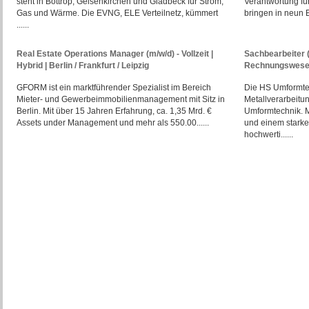
steht in Bottrop, Gelsenkirchen und Gladbeck für Strom,
Verantwortung fü
Gas und Wärme. Die EVNG, ELE Verteilnetz, kümmert
bringen in neun E
......
Real Estate Operations Manager (m/w/d) - Vollzeit |
Sachbearbeiter 
Hybrid | Berlin / Frankfurt / Leipzig
Rechnungswesen
GFORM ist ein marktführender Spezialist im Bereich
Die HS Umformtec
Mieter- und Gewerbeimmobilienmanagement mit Sitz in
Metallverarbeitu
Berlin. Mit über 15 Jahren Erfahrung, ca. 1,35 Mrd. €
Umformtechnik. M
Assets under Management und mehr als 550.00......
und einem starke
hochwerti......