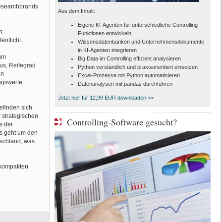
searchbrands
Aus dem Inhalt:
Eigene KI-Agenten für unterschiedliche Controlling-
n
Funktionen entwickeln
ntlicht.
Wissensdatenbanken und Unternehmensdokumente
in KI-Agenten integrieren
um
Big Data im Controlling effizient analysieren
tus, Reifegrad
Python verständlich und praxisorientiert einsetzen
on
Excel-Prozesse mit Python automatisieren
ngswerte
Datenanalysen mit pandas durchführen
Jetzt hier für 12,99 EUR downloaden >>
efinden sich
 strategischen
Controlling-Software gesucht?
s der
Es geht um den
tschland, was
 kompakten