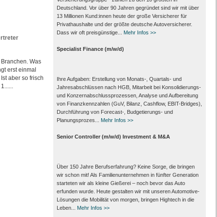
Deutschland. Vor über 90 Jahren gegründet sind wir mit über
13 Millionen Kund:innen heute der große Versicherer für
Privathaushalte und der größte deutsche Autoversicherer.
Dass wir oft preisgünstige...
Mehr Infos >>
rtreter
Specialist Finance (m/w/d)
e Branchen. Was
gt erst einmal
st aber so frisch
Ihre Aufgaben: Erstellung von Monats‑, Quartals‑ und
......
Jahresabschlüssen nach HGB, Mitarbeit bei Konsolidierungs‑
und Konzernabschlussprozessen, Analyse und Aufbereitung
von Finanzkennzahlen (GuV, Bilanz, Cashflow, EBIT-Bridges),
Durchführung von Forecast‑, Budgetierungs‑ und
Planungsprozes...
Mehr Infos >>
Senior Controller (m/w/d) Investment & M&A
Über 150 Jahre Berufserfahrung? Keine Sorge, die bringen
wir schon mit! Als Familienunternehmen in fünfter Generation
starteten wir als kleine Gießerei – noch bevor das Auto
erfunden wurde. Heute gestalten wir mit unseren Automotive-
Lösungen die Mobilität von morgen, bringen Hightech in die
Leben...
Mehr Infos >>