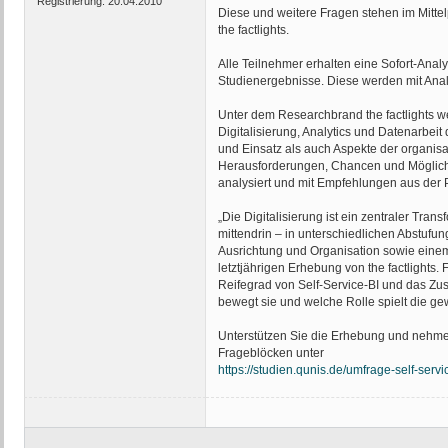
Registrierung:
20.04.2010
Diese und weitere Fragen stehen im Mitte
the factlights.
Alle Teilnehmer erhalten eine Sofort-Anal
Studienergebnisse. Diese werden mit Anal
Unter dem Researchbrand the factlights
Digitalisierung, Analytics und Datenarbeit
und Einsatz als auch Aspekte der organi
Herausforderungen, Chancen und Möglichk
analysiert und mit Empfehlungen aus der P
„Die Digitalisierung ist ein zentraler Tr
mittendrin – in unterschiedlichen Abstufu
Ausrichtung und Organisation sowie einem 
letztjährigen Erhebung von the factlights
Reifegrad von Self-Service-BI und das Zu
bewegt sie und welche Rolle spielt die g
Unterstützen Sie die Erhebung und nehme
Frageblöcken unter
https://studien.qunis.de/umfrage-self-servi