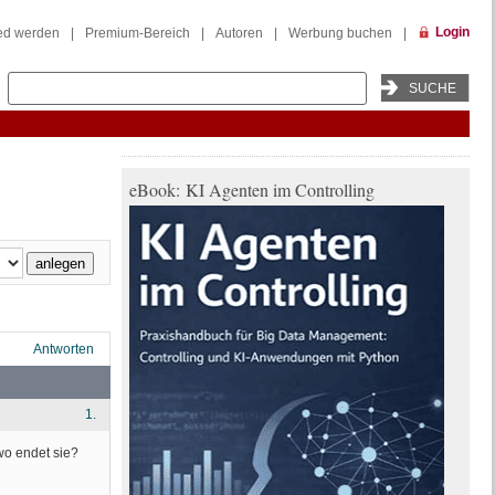
Login
ied werden
|
Premium-Bereich
|
Autoren
|
Werbung buchen
|
eBook: KI Agenten im Controlling
Antworten
1.
wo endet sie?