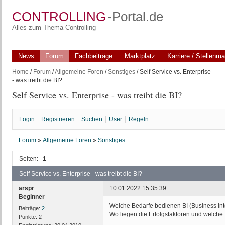
CONTROLLING
-Portal.de
Alles zum Thema Controlling
News
Forum
Fachbeiträge
Marktplatz
Karriere / Stellenma
Home
/
Forum
/
Allgemeine Foren
/
Sonstiges
/ Self Service vs. Enterprise
- was treibt die BI?
Self Service vs. Enterprise - was treibt die BI?
Login
Registrieren
Suchen
User
Regeln
Forum
»
Allgemeine Foren
»
Sonstiges
Seiten:
1
Self Service vs. Enterprise - was treibt die BI?
arspr
10.01.2022 15:35:39
Beginner
Welche Bedarfe bedienen BI (Business Inte
Beiträge:
2
Wo liegen die Erfolgsfaktoren und welche
Punkte:
2