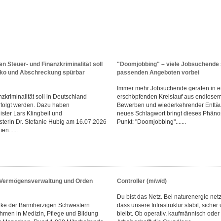
n Steuer- und Finanzkriminalität soll
"Doomjobbing" – viele Jobsuchende 
iko und Abschreckung spürbar
passenden Angeboten vorbei
Immer mehr Jobsuchende geraten in e
zkriminalität soll in Deutschland
erschöpfenden Kreislauf aus endlosem
rfolgt werden. Dazu haben
Bewerben und wiederkehrender Enttä
ster Lars Klingbeil und
neues Schlagwort bringt dieses Phän
sterin Dr. Stefanie Hubig am 16.07.2026
Punkt: "Doomjobbing".......
n......
r Vermögensverwaltung und Orden
Controller (m/w/d)
Du bist das Netz. Bei naturenergie netz
rke der Barmherzigen Schwestern
dass unsere Infrastruktur stabil, sicher
men in Medizin, Pflege und Bildung
bleibt. Ob operativ, kaufmännisch oder