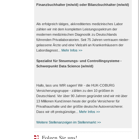
Finanzbuchhalter (m/w/d) oder Bilanzbuchhalter (m/w/d)
Als erfolgreich tätiges, akkreditiertes medizinisches Labor
zählen wir mit dem kompletten Leistungs­spektrum der
modernen medizinischen Diagnostik zu Deutschlands
führenden Privat­laboratorien. Seit 75 Jahren vertrauen nieder­
gelassene Ärzte und eine Vielzahl an Kranken­häusern der
Labor­diagnost...
Mehr Infos >>
Spezialist für Steuerungs- und Controllingsysteme -
Schwerpunkt Data Science (w/m/d)
Hallo, lass uns WIR sagen! Wir - die HUK-COBURG
Versicherungsgruppe - zählen zu den 10 größten in
Deutschland. Vor über 90 Jahren gegründet sind wir mit über
13 Millionen Kund:innen heute der große Versicherer für
Privathaushalte und der größte deutsche Autoversicherer.
Dass wir oft preisgünstige...
Mehr Infos >>
Weitere Stellenanzeigen im Stellenmarkt >>
Folgen Sie uns!