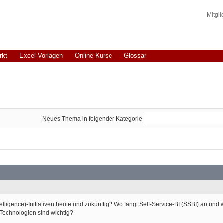
Mitgl
rkt
Excel-Vorlagen
Online-Kurse
Glossar
Neues Thema in folgender Kategorie
lligence)-Initiativen heute und zukünftig? Wo fängt Self-Service-BI (SSBI) an und 
 Technologien sind wichtig?