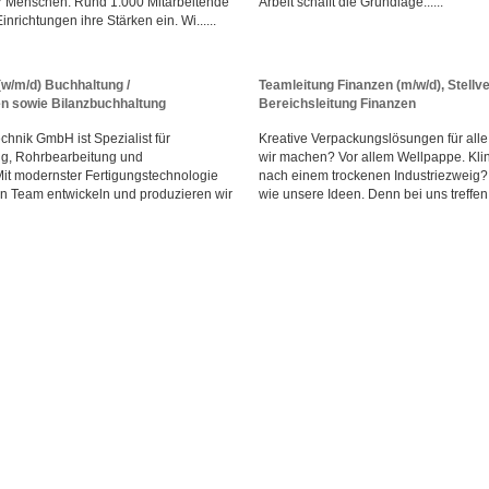
r Menschen. Rund 1.000 Mitarbeitende
Arbeit schafft die Grundlage......
inrichtungen ihre Stärken ein. Wi......
(w/m/d) Buchhaltung /
Teamleitung Finanzen (m/w/d), Stellve
 sowie Bilanzbuchhaltung
Bereichsleitung Finanzen
hnik GmbH ist Spezialist für
Kreative Verpackungslösungen für all
ng, Rohrbearbeitung und
wir machen? Vor allem Wellpappe. Klin
it modernster Fertigungstechnologie
nach einem trockenen Industriezweig? I
n Team entwickeln und produzieren wir
wie unsere Ideen. Denn bei uns treffen 1