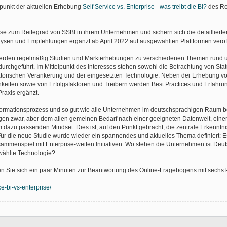
lpunkt der aktuellen Erhebung
Self Service vs. Enterprise - was treibt die BI?
des Re
yse zum Reifegrad von SSBI in ihrem Unternehmen und sichern sich die detaillierte
ysen und Empfehlungen ergänzt ab April 2022 auf ausgewählten Plattformen veröffe
 werden regelmäßig Studien und Markterhebungen zu verschiedenen Themen rund 
 durchgeführt. Im Mittelpunkt des Interesses stehen sowohl die Betrachtung von Sta
satorischen Verankerung und der eingesetzten Technologie. Neben der Erhebung v
eiten sowie von Erfolgsfaktoren und Treibern werden Best Practices und Erfahru
raxis ergänzt.
ansformationsprozess und so gut wie alle Unternehmen im deutschsprachigen Raum b
ngen zwar, aber dem allen gemeinen Bedarf nach einer geeigneten Datenwelt, einer
dazu passenden Mindset: Dies ist, auf den Punkt gebracht, die zentrale Erkenntni
. Für die neue Studie wurde wieder ein spannendes und aktuelles Thema definiert: 
sammenspiel mit Enterprise-weiten Initiativen. Wo stehen die Unternehmen ist Deu
ewählte Technologie?
n Sie sich ein paar Minuten zur Beantwortung des Online-Fragebogens mit sechs
ce-bi-vs-enterprise/