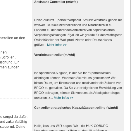
Assistant Controller (m/w/d)
Deine Zukunft – perfekt verpackt. Smurfit Westrock gehört mit
weltweit 100.000 Mitarbeiter­innen und Mitarbeitern in 40
Ländern zu den führenden Anbietern von papier­basierten
Verpackungs­lösungen. Egal, ob wir gerade für den wichtigsten
scrollen an den
Onlinehändler der Welt produzieren oder Deutschlands
größte...
Mehr Infos >>
inen
Vertriebscontroller (m/w/d)
 Scrollen,
uschung. Ein
omen auf den
ine spannende Aufgabe, in der Sie Ihr Expertenwissen
einbringen können. Wachsen Sie mit uns gemeinsam! Wir
bieten Raum, um füreinander und miteinander die Zukunft von
ERGO zu gestalten. Da Sie zur erfolgreichen Entwicklung von
ERGO beitragen, können Sie von uns als Arbeitgeber einiges
erwarten, z...
Mehr Infos >>
Controller strategisches Kapazitätscontrolling (w/m/d)
e sorgst du dafür,
 und zukunftsfähig
Hallo, lass uns WIR sagen! Wir - die HUK-COBURG
 steuernd: Deine
Versicherungsgruppe - zählen zu den 10 größten in