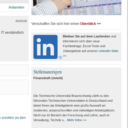
Antworten
ANZEIGE
Verschaffen Sie sich hier einen
Überblick >>
IT verständlich
Bleiben Sie auf dem Laufenden
und
informieren sich über neue
Fachbeiträge, Excel-Tools und
Jobangebote auf unserer
LinkedIn-Seite
>>
Stellenanzeigen
Finanzkraft (m/w/d)
Die Technische Universität Braunschweig zählt zu den
führenden Technischen Universitäten in Deutschland und
bietet Ihnen als Arbeit­geberin eine große Auswahl an
modernen, anspruchsvollen und vielseitigen Arbeits­plätzen.
Nicht nur im Bereich der Forschung und Lehre, auch in
Verwaltung, Technik u...
Mehr Infos >>