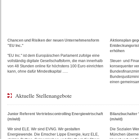
Chancen und Risiken der neuen Unternehmensform
Aktionsplan gege
"EU Inc."
Entdeckungsris
erhöhen
"EU Inc." ist dem Europäischen Parlament zufolge eine
vollständig digitale Gesellschaftsform, die man innerhalb
Steuer- und Finan
von 48 Stunden online für höchstens 100 Euro einrichten
konsequenter ve
kann, ohne dafür Mindestkapital ......
Bundesfinanzmini
Bundesjustizmini
einen gemeinsame
Aktuelle Stellenangebote
Junior Referent Vertriebscontrolling Energiewirtschaft
Bilanzbuchalte
(m/w/d)
(m/w/d)
Wir sind ELE. Wir sind EVNG. Wir gestalten
Die Sozialen We
Energiewende. Die Emscher Lippe Energie, kurz ELE,
München überneh