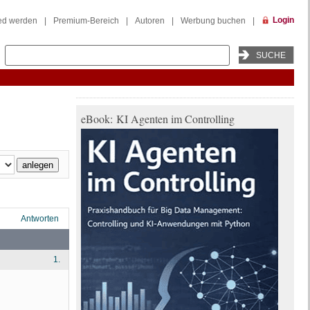
Login
ied werden
|
Premium-Bereich
|
Autoren
|
Werbung buchen
|
eBook: KI Agenten im Controlling
Antworten
1.