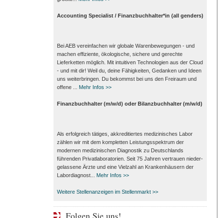
Accounting Specialist / Finanzbuchhalter*in (all genders)
Bei AEB vereinfachen wir globale Warenbewegungen - und
machen effiziente, ökologische, sichere und gerechte
Lieferketten möglich. Mit intuitiven Technologien aus der Cloud
- und mit dir! Weil du, deine Fähigkeiten, Gedanken und Ideen
uns weiterbringen. Du bekommst bei uns den Freiraum und
offene ...
Mehr Infos >>
Finanzbuchhalter (m/w/d) oder Bilanzbuchhalter (m/w/d)
Als erfolgreich tätiges, akkreditiertes medizinisches Labor
zählen wir mit dem kompletten Leistungs­spektrum der
modernen medizinischen Diagnostik zu Deutschlands
führenden Privat­laboratorien. Seit 75 Jahren vertrauen nieder­
gelassene Ärzte und eine Vielzahl an Kranken­häusern der
Labor­diagnost...
Mehr Infos >>
Weitere Stellenanzeigen im Stellenmarkt >>
Folgen Sie uns!