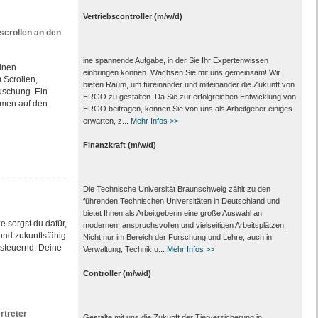
Vertriebscontroller (m/w/d)
scrollen an den
ine spannende Aufgabe, in der Sie Ihr Expertenwissen
inen
einbringen können. Wachsen Sie mit uns gemeinsam! Wir
 Scrollen,
bieten Raum, um füreinander und miteinander die Zukunft von
uschung. Ein
ERGO zu gestalten. Da Sie zur erfolgreichen Entwicklung von
omen auf den
ERGO beitragen, können Sie von uns als Arbeitgeber einiges
erwarten, z...
Mehr Infos >>
Finanzkraft (m/w/d)
Die Technische Universität Braunschweig zählt zu den
führenden Technischen Universitäten in Deutschland und
bietet Ihnen als Arbeit­geberin eine große Auswahl an
e sorgst du dafür,
modernen, anspruchsvollen und vielseitigen Arbeits­plätzen.
 und zukunftsfähig
Nicht nur im Bereich der Forschung und Lehre, auch in
 steuernd: Deine
Verwaltung, Technik u...
Mehr Infos >>
Controller (m/w/d)
rtreter
Gestalte mit uns die Zukunft der Tierversicherung in