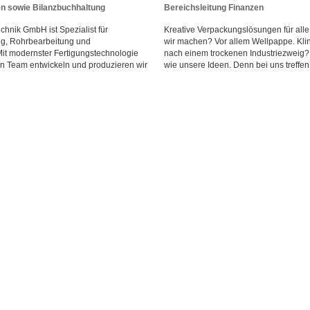
 sowie Bilanzbuchhaltung
Bereichsleitung Finanzen
hnik GmbH ist Spezialist für
Kreative Verpackungslösungen für all
ng, Rohrbearbeitung und
wir machen? Vor allem Wellpappe. Klin
it modernster Fertigungstechnologie
nach einem trockenen Industriezweig? I
n Team entwickeln und produzieren wir
wie unsere Ideen. Denn bei uns treffen 1