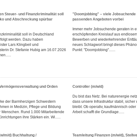
n Steuer- und Finanzkriminalität soll
"Doomjobbing" – viele Jobsuchende 
iko und Abschreckung spürbar
passenden Angeboten vorbei
Immer mehr Jobsuchende geraten in e
zkriminalität soll in Deutschland
erschöpfenden Kreislauf aus endlosem
rfolgt werden. Dazu haben
Bewerben und wiederkehrender Enttä
ster Lars Klingbeil und
neues Schlagwort bringt dieses Phän
sterin Dr. Stefanie Hubig am 16.07.2026
Punkt: "Doomjobbing".......
n......
r Vermögensverwaltung und Orden
Controller (m/w/d)
Du bist das Netz. Bei naturenergie netz
rke der Barmherzigen Schwestern
dass unsere Infrastruktur stabil, sicher
men in Medizin, Pflege und Bildung
bleibt. Ob operativ, kaufmännisch oder
r Menschen. Rund 1.000 Mitarbeitende
Arbeit schafft die Grundlage......
inrichtungen ihre Stärken ein. Wi......
(w/m/d) Buchhaltung /
Teamleitung Finanzen (m/w/d), Stellve