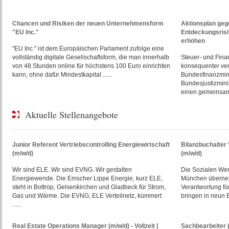
Chancen und Risiken der neuen Unternehmensform
Aktionsplan gege
"EU Inc."
Entdeckungsris
erhöhen
"EU Inc." ist dem Europäischen Parlament zufolge eine
vollständig digitale Gesellschaftsform, die man innerhalb
Steuer- und Finan
von 48 Stunden online für höchstens 100 Euro einrichten
konsequenter ve
kann, ohne dafür Mindestkapital ......
Bundesfinanzmini
Bundesjustizmini
einen gemeinsame
Aktuelle Stellenangebote
Junior Referent Vertriebscontrolling Energiewirtschaft
Bilanzbuchalte
(m/w/d)
(m/w/d)
Wir sind ELE. Wir sind EVNG. Wir gestalten
Die Sozialen We
Energiewende. Die Emscher Lippe Energie, kurz ELE,
München überneh
steht in Bottrop, Gelsenkirchen und Gladbeck für Strom,
Verantwortung fü
Gas und Wärme. Die EVNG, ELE Verteilnetz, kümmert
bringen in neun E
......
Real Estate Operations Manager (m/w/d) - Vollzeit |
Sachbearbeiter 