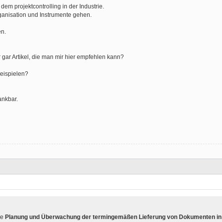
dem projektcontrolling in der Industrie.
ganisation und Instrumente gehen.
en.
 gar Artikel, die man mir hier empfehlen kann?
beispielen?
ankbar.
ie
Planung und Überwachung der termingemäßen Lieferung von Dokumenten in 