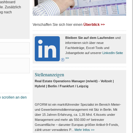
 Dashboard
e. Zusätzlich
ng nach
Verschaffen Sie sich hier einen
Überblick >>
Bleiben Sie auf dem Laufenden
und
informieren sich über neue
Fachbeiträge, Excel-Tools und
Jobangebote auf unserer
LinkedIn-Seite
>>
Stellenanzeigen
Real Estate Operations Manager (m/w/d) - Vollzeit |
Hybrid | Berlin / Frankfurt / Leipzig
GFORM ist ein marktführender Spezialist im Bereich Mieter-
und Gewerbeimmobilienmanagement mit Sitz in Berlin. Mit
über 15 Jahren Erfahrung, ca. 1,35 Mrd. € Assets under
Management und mehr als 550.000 m² betreuter
Gesamtfläche – darunter Europas größter Artikel-9-Fonds,
zählt unser verwaltetes P...
Mehr Infos >>