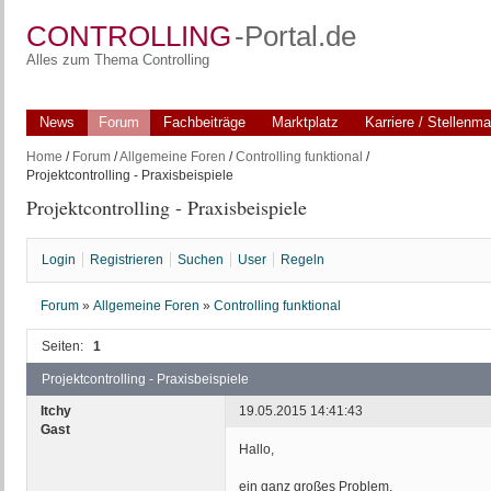
CONTROLLING
-Portal.de
Alles zum Thema Controlling
News
Forum
Fachbeiträge
Marktplatz
Karriere / Stellenma
Home
/
Forum
/
Allgemeine Foren
/
Controlling funktional
/
Projektcontrolling - Praxisbeispiele
Projektcontrolling - Praxisbeispiele
Login
Registrieren
Suchen
User
Regeln
Forum
»
Allgemeine Foren
»
Controlling funktional
Seiten:
1
Projektcontrolling - Praxisbeispiele
Itchy
19.05.2015 14:41:43
Gast
Hallo,
ein ganz großes Problem.