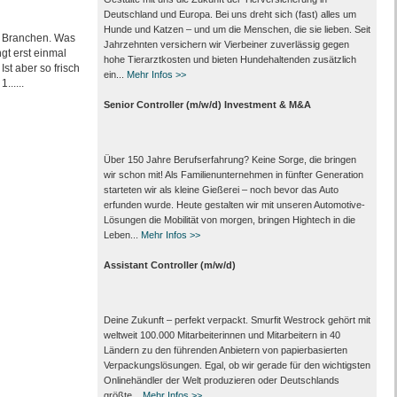
Deutschland und Europa. Bei uns dreht sich (fast) alles um
Hunde und Katzen – und um die Menschen, die sie lieben. Seit
e Branchen. Was
Jahrzehnten versichern wir Vierbeiner zuverlässig gegen
gt erst einmal
hohe Tierarztkosten und bieten Hundehaltenden zusätzlich
st aber so frisch
ein...
Mehr Infos >>
......
Senior Controller (m/w/d) Investment & M&A
Über 150 Jahre Berufserfahrung? Keine Sorge, die bringen
wir schon mit! Als Familienunternehmen in fünfter Generation
starteten wir als kleine Gießerei – noch bevor das Auto
erfunden wurde. Heute gestalten wir mit unseren Automotive-
Lösungen die Mobilität von morgen, bringen Hightech in die
Leben...
Mehr Infos >>
Assistant Controller (m/w/d)
Deine Zukunft – perfekt verpackt. Smurfit Westrock gehört mit
weltweit 100.000 Mitarbeiter­innen und Mitarbeitern in 40
Ländern zu den führenden Anbietern von papier­basierten
Verpackungs­lösungen. Egal, ob wir gerade für den wichtigsten
Onlinehändler der Welt produzieren oder Deutschlands
größte...
Mehr Infos >>