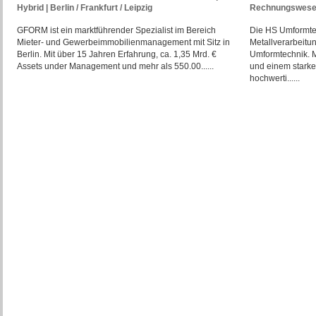
Hybrid | Berlin / Frankfurt / Leipzig
Rechnungswesen
GFORM ist ein marktführender Spezialist im Bereich
Die HS Umformtec
Mieter- und Gewerbeimmobilienmanagement mit Sitz in
Metallverarbeitu
Berlin. Mit über 15 Jahren Erfahrung, ca. 1,35 Mrd. €
Umformtechnik. M
Assets under Management und mehr als 550.00......
und einem starke
hochwerti......