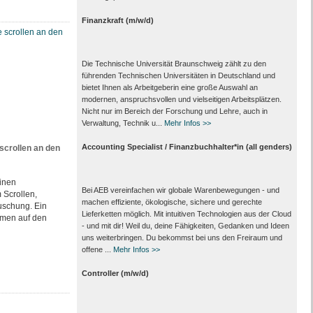
Finanzkraft (m/w/d)
Die Technische Universität Braunschweig zählt zu den
führenden Technischen Universitäten in Deutschland und
bietet Ihnen als Arbeit­geberin eine große Auswahl an
modernen, anspruchsvollen und vielseitigen Arbeits­plätzen.
Nicht nur im Bereich der Forschung und Lehre, auch in
Verwaltung, Technik u...
Mehr Infos >>
Accounting Specialist / Finanzbuchhalter*in (all genders)
scrollen an den
inen
Bei AEB vereinfachen wir globale Warenbewegungen - und
 Scrollen,
machen effiziente, ökologische, sichere und gerechte
uschung. Ein
Lieferketten möglich. Mit intuitiven Technologien aus der Cloud
omen auf den
- und mit dir! Weil du, deine Fähigkeiten, Gedanken und Ideen
uns weiterbringen. Du bekommst bei uns den Freiraum und
offene ...
Mehr Infos >>
Controller (m/w/d)