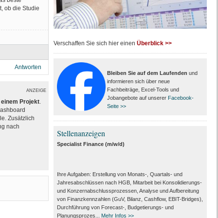
, ob die Studie
Verschaffen Sie sich hier einen
Überblick >>
Antworten
Bleiben Sie auf dem Laufenden
und
informieren sich über neue
Fachbeiträge, Excel-Tools und
ANZEIGE
Jobangebote auf unserer
Facebook-
einem Projekt
.
Seite >>
 Dashboard
e. Zusätzlich
ng nach
Stellenanzeigen
Specialist Finance (m/w/d)
Ihre Aufgaben: Erstellung von Monats‑, Quartals‑ und
Jahresabschlüssen nach HGB, Mitarbeit bei Konsolidierungs‑
und Konzernabschlussprozessen, Analyse und Aufbereitung
von Finanzkennzahlen (GuV, Bilanz, Cashflow, EBIT-Bridges),
Durchführung von Forecast‑, Budgetierungs‑ und
Planungsprozes...
Mehr Infos >>