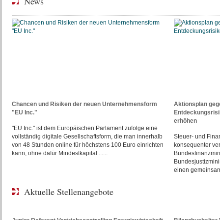
News
Chancen und Risiken der neuen Unternehmensform
Aktionsplan gege
"EU Inc."
Entdeckungsris
erhöhen
"EU Inc." ist dem Europäischen Parlament zufolge eine
vollständig digitale Gesellschaftsform, die man innerhalb
Steuer- und Finan
von 48 Stunden online für höchstens 100 Euro einrichten
konsequenter ve
kann, ohne dafür Mindestkapital ......
Bundesfinanzmini
Bundesjustizmini
einen gemeinsame
Aktuelle Stellenangebote