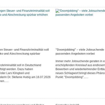
n Steuer- und Finanzkriminalität soll
"Doomjobbing" – viele Jobsuchende 
iko und Abschreckung spürbar
passenden Angeboten vorbei
Immer mehr Jobsuchende geraten in e
zkriminalität soll in Deutschland
erschöpfenden Kreislauf aus endlosem
rfolgt werden. Dazu haben
Bewerben und wiederkehrender Enttä
ster Lars Klingbeil und
neues Schlagwort bringt dieses Phän
sterin Dr. Stefanie Hubig am 16.07.2026
Punkt: "Doomjobbing".......
n......