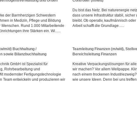
r Vermögensverwaltung und Orden
Controller (m/w/d)
Du bist das Netz. Bei naturenergie netz
rke der Barmherzigen Schwestern
dass unsere Infrastruktur stabil, sicher
men in Medizin, Pflege und Bildung
bleibt. Ob operativ, kaufmännisch oder
r Menschen. Rund 1.000 Mitarbeitende
Arbeit schafft die Grundlage......
inrichtungen ihre Stärken ein. Wi......
(w/m/d) Buchhaltung /
Teamleitung Finanzen (m/w/d), Stellve
 sowie Bilanzbuchhaltung
Bereichsleitung Finanzen
hnik GmbH ist Spezialist für
Kreative Verpackungslösungen für all
ng, Rohrbearbeitung und
wir machen? Vor allem Wellpappe. Klin
it modernster Fertigungstechnologie
nach einem trockenen Industriezweig? I
n Team entwickeln und produzieren wir
wie unsere Ideen. Denn bei uns treffen 1