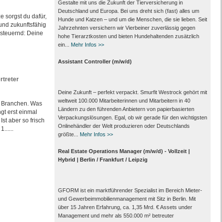
Gestalte mit uns die Zukunft der Tierversicherung in
Deutschland und Europa. Bei uns dreht sich (fast) alles um
e sorgst du dafür,
Hunde und Katzen – und um die Menschen, die sie lieben. Seit
 und zukunftsfähig
Jahrzehnten versichern wir Vierbeiner zuverlässig gegen
 steuernd: Deine
hohe Tierarztkosten und bieten Hundehaltenden zusätzlich
ein...
Mehr Infos >>
Assistant Controller (m/w/d)
rtreter
Deine Zukunft – perfekt verpackt. Smurfit Westrock gehört mit
weltweit 100.000 Mitarbeiter­innen und Mitarbeitern in 40
e Branchen. Was
Ländern zu den führenden Anbietern von papier­basierten
gt erst einmal
Verpackungs­lösungen. Egal, ob wir gerade für den wichtigsten
st aber so frisch
Onlinehändler der Welt produzieren oder Deutschlands
......
größte...
Mehr Infos >>
Real Estate Operations Manager (m/w/d) - Vollzeit |
Hybrid | Berlin / Frankfurt / Leipzig
GFORM ist ein marktführender Spezialist im Bereich Mieter-
und Gewerbeimmobilienmanagement mit Sitz in Berlin. Mit
über 15 Jahren Erfahrung, ca. 1,35 Mrd. € Assets under
Management und mehr als 550.000 m² betreuter