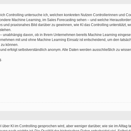
ch Controlling untersuche ich, welchen konkreten Nutzen Controllerinnen und Con
besondere Machine Learning, im Sales Forecasting sehen – und welche Herausforde
elles und praxisnahes Bild darüber zu gewinnen, wie KI das Controlling unterstützt, w
stehen.
er – unabhängig davon, ob in Ihrem Unternehmen bereits Machine Learning eingeset
ernehmen mit und ohne Machine Learning Einsatz ist entscheidend, um den tatsäc
n zu können.
nd erfolgt selbstverständlich anonym. Alle Daten werden ausschließlich zu wisse
g.
 über KI im Controlling gesprochen wird, aber weniger darüber, wie sie im Alltag ta
ung nach wichtig ist: Die Qualität der historischen Daten entscheidet viel. Selbst 