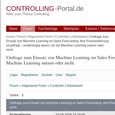
CONTROLLING
-Portal.de
Alles zum Thema Controlling
News
Forum
Fachbeiträge
Marktplatz
Karriere / Stellenma
Home
/
Forum
/
Allgemeine Foren
/
Controller´s Arbeitswelt
/ Umfrage zum
Einsatz von Machine Learning im Sales Forecasting. Ihre Praxiserfahrung
ist gefragt – unabhängig davon, ob Sie Machine Learning nutzen oder
nicht.
Umfrage zum Einsatz von Machine Learning im Sales Forec
Machine Learning nutzen oder nicht.
Login
Registrieren
Suchen
User
Regeln
Forum
»
Allgemeine Foren
»
Controller´s Arbeitswelt
Seiten:
1
Umfrage zum Einsatz von Machine Learning im Sales Forecasting. Ihre Prax
nicht.
StudentDennis
02.06.2026 15:20:09