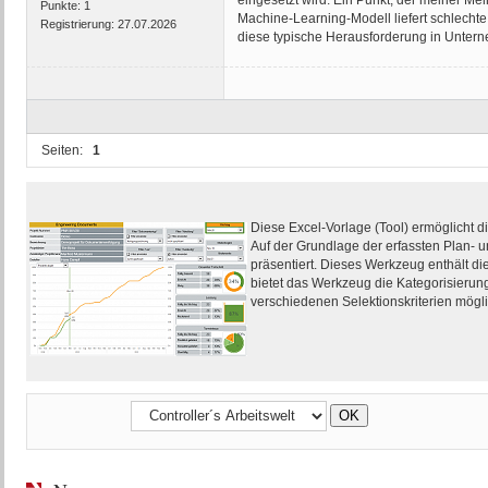
Punkte:
1
Machine-Learning-Modell liefert schlechte
Registrierung:
27.07.2026
diese typische Herausforderung in Untern
Seiten:
1
Diese Excel-Vorlage (Tool) ermöglicht d
Auf der Grundlage der erfassten Plan- u
präsentiert. Dieses Werkzeug enthält d
bietet das Werkzeug die Kategorisierun
verschiedenen Selektionskriterien mögli