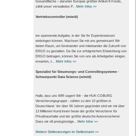
Gesamtfläche – darunter Europas größter Artikel-9-Fonds,
zählt unser verwaltetes P...
Mehr Infos >>
Vertriebscontroller (m/w/d)
ine spannende Aufgabe, in der Sie Ihr Expertenwissen
einbringen können. Wachsen Sie mit uns gemeinsam! Wir
bieten Raum, um füreinander und miteinander die Zukunft von
ERGO zu gestalten. Da Sie zur erfolgreichen Entwicklung von
ERGO beitragen, können Sie von uns als Arbeitgeber einiges
erwarten, z...
Mehr Infos >>
Spezialist für Steuerungs- und Controllingsysteme -
Schwerpunkt Data Science (w/m/d)
Hallo, lass uns WIR sagen! Wir - die HUK-COBURG
Versicherungsgruppe - zählen zu den 10 größten in
Deutschland. Vor über 90 Jahren gegründet sind wir mit über
13 Millionen Kund:innen heute der große Versicherer für
Privathaushalte und der größte deutsche Autoversicherer.
Dass wir oft preisgünstige...
Mehr Infos >>
Weitere Stellenanzeigen im Stellenmarkt >>