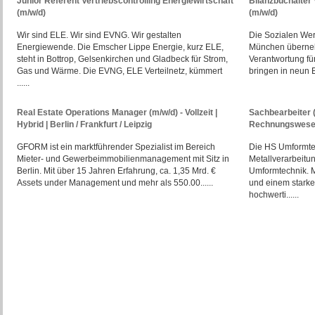
Junior Referent Vertriebscontrolling Energiewirtschaft
Bilanzbuchalte
(m/w/d)
(m/w/d)
Wir sind ELE. Wir sind EVNG. Wir gestalten
Die Sozialen We
Energiewende. Die Emscher Lippe Energie, kurz ELE,
München überneh
steht in Bottrop, Gelsenkirchen und Gladbeck für Strom,
Verantwortung fü
Gas und Wärme. Die EVNG, ELE Verteilnetz, kümmert
bringen in neun E
......
Real Estate Operations Manager (m/w/d) - Vollzeit |
Sachbearbeiter 
Hybrid | Berlin / Frankfurt / Leipzig
Rechnungswesen
GFORM ist ein marktführender Spezialist im Bereich
Die HS Umformtec
Mieter- und Gewerbeimmobilienmanagement mit Sitz in
Metallverarbeitu
Berlin. Mit über 15 Jahren Erfahrung, ca. 1,35 Mrd. €
Umformtechnik. M
Assets under Management und mehr als 550.00......
und einem starke
hochwerti......