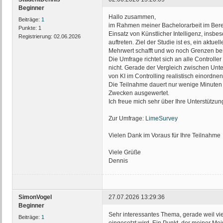
Beginner
Hallo zusammen,
Beiträge:
1
im Rahmen meiner Bachelorarbeit im Berei
Punkte:
1
Einsatz von Künstlicher Intelligenz, ins
Registrierung:
02.06.2026
auftreten. Ziel der Studie ist es, ein aktu
Mehrwert schafft und wo noch Grenzen be
Die Umfrage richtet sich an alle Controll
nicht. Gerade der Vergleich zwischen Unt
von KI im Controlling realistisch einordne
Die Teilnahme dauert nur wenige Minuten u
Zwecken ausgewertet.
Ich freue mich sehr über Ihre Unterstützun
Zur Umfrage:
LimeSurvey
Vielen Dank im Voraus für Ihre Teilnahme
Viele Grüße
Dennis
SimonVogel
27.07.2026 13:29:36
Beginner
Sehr interessantes Thema, gerade weil viel
Beiträge:
1
eingesetzt wird. Ein Punkt, der meiner Mein