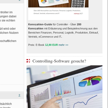
troller im
rungen dabei
o sie echten
Kennzahlen-Guide
für Controller - Über
200
zt wird oder
Kennzahlen
mit Erläuterung und Beispielrechnung aus den
hlichen Nutzen
Bereichen Finanzen, Personal, Logistik, Produktion, Einkauf,
Vertrieb, eCommerce und IT
.
nschaftlichen
Preis: E-Book
12,90 EUR
mehr >>
Controlling-Software gesucht?
2.
tsächlich
das beste