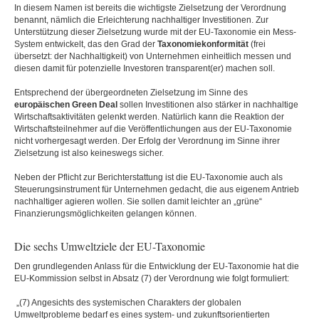
In diesem Namen ist bereits die wichtigste Zielsetzung der Verordnung
benannt, nämlich die Erleichterung nachhaltiger Investitionen. Zur
Unterstützung dieser Zielsetzung wurde mit der EU-Taxonomie ein Mess-
System entwickelt, das den Grad der
Taxonomiekonformität
(frei
übersetzt: der Nachhaltigkeit) von Unternehmen einheitlich messen und
diesen damit für potenzielle Investoren transparent(er) machen soll.
Entsprechend der übergeordneten Zielsetzung im Sinne des
europäischen Green Deal
sollen Investitionen also stärker in nachhaltige
Wirtschaftsaktivitäten gelenkt werden. Natürlich kann die Reaktion der
Wirtschaftsteilnehmer auf die Veröffentlichungen aus der EU-Taxonomie
nicht vorhergesagt werden. Der Erfolg der Verordnung im Sinne ihrer
Zielsetzung ist also keineswegs sicher.
Neben der Pflicht zur Berichterstattung ist die EU-Taxonomie auch als
Steuerungsinstrument für Unternehmen gedacht, die aus eigenem Antrieb
nachhaltiger agieren wollen. Sie sollen damit leichter an „grüne“
Finanzierungsmöglichkeiten gelangen können.
Die sechs Umweltziele der EU-Taxonomie
Den grundlegenden Anlass für die Entwicklung der EU-Taxonomie hat die
EU-Kommission selbst in Absatz (7) der Verordnung wie folgt formuliert:
„(7) Angesichts des systemischen Charakters der globalen
Umweltprobleme bedarf es eines system- und zukunftsorientierten