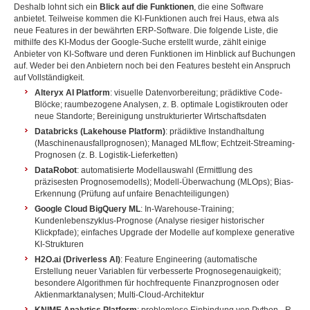
Deshalb lohnt sich ein
Blick auf die Funktionen
, die eine Software
anbietet. Teilweise kommen die KI-Funktionen auch frei Haus, etwa als
neue Features in der bewährten ERP-Software. Die folgende Liste, die
mithilfe des KI-Modus der Google-Suche erstellt wurde, zählt einige
Anbieter von KI-Software und deren Funktionen im Hinblick auf Buchungen
auf. Weder bei den Anbietern noch bei den Features besteht ein Anspruch
auf Vollständigkeit.
Alteryx AI Platform
: visuelle Datenvorbereitung; prädiktive Code-
Blöcke; raumbezogene Analysen, z. B. optimale Logistikrouten oder
neue Standorte; Bereinigung unstrukturierter Wirtschaftsdaten
Databricks (Lakehouse Platform)
: prädiktive Instandhaltung
(Maschinenausfallprognosen); Managed MLflow; Echtzeit-Streaming-
Prognosen (z. B. Logistik-Lieferketten)
DataRobot
: automatisierte Modellauswahl (Ermittlung des
präzisesten Prognosemodells); Modell-Überwachung (MLOps); Bias-
Erkennung (Prüfung auf unfaire Benachteiligungen)
Google Cloud BigQuery ML
: In-Warehouse-Training;
Kundenlebenszyklus-Prognose (Analyse riesiger historischer
Klickpfade); einfaches Upgrade der Modelle auf komplexe generative
KI-Strukturen
H2O.ai (Driverless AI)
: Feature Engineering (automatische
Erstellung neuer Variablen für verbesserte Prognosegenauigkeit);
besondere Algorithmen für hochfrequente Finanzprognosen oder
Aktienmarktanalysen; Multi-Cloud-Architektur