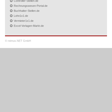
Controller-Stellen.de
Rechnungswesen-Portal.de
Buchhalter-Stellen.de
Lohn1x1.de
Vermieter1x1.de
Excel-Vorlagen-Markt.de
© reimus.NET GmbH