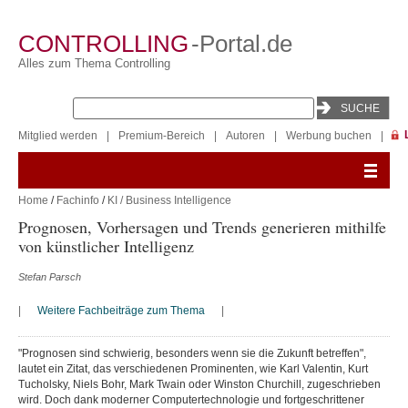
CONTROLLING
-Portal.de
Alles zum Thema Controlling
Mitglied werden
|
Premium-Bereich
|
Autoren
|
Werbung buchen
|
Home
/
Fachinfo
/
KI / Business Intelligence
Prognosen, Vorhersagen und Trends generieren mithilfe
von künstlicher Intelligenz
Stefan Parsch
|
Weitere Fachbeiträge zum Thema
|
"Prognosen sind schwierig, besonders wenn sie die Zukunft betreffen",
lautet ein Zitat, das verschiedenen Prominenten, wie Karl Valentin, Kurt
Tucholsky, Niels Bohr, Mark Twain oder Winston Churchill, zugeschrieben
wird. Doch dank moderner Computertechnologie und fortgeschrittener