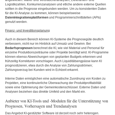
angewiesen. Markt- und Verbraucheranalysen, Lieferanten- und
Logistikzahlen, Konkurrenzanalysen und etliche andere externe Quellen
sollten in die Prognose eingebunden werden. Um zu konsistenten Daten
für die KI-Analyse zu kommen, können beispielsweise
Datenintegrationsplattformen
und Programmierschnittstellen (APIs)
genutzt werden.
Finanz- und Investitionsplanung
Auch in diesem Bereich können KI-Systeme die Prognosegüte deutlich
verbessern, nicht nur im Hinblick auf Umsatz und Gewinn. Bei
Bedarfsprognosen
berechnet die KI, wie viel Material und Personal für
einzelne Produktionszeiträume oder Projekte benötigt wird. KI-Programme
können ebenso Abweichungen von geplanten Budgets erkennen und
frühzeitig Korrekturen vorschlagen. Auch Liquiditätsengpässe kann KI
prognostizieren, etwa durch die Analyse von Zahlungsströmen;
Zahlungsverzug bei Kunden wird in Echtzeit erkannt.
Interne Daten ermöglichen eine automatische Zuordnung von Kosten zu
Projekten, eine kontinuierliche Überwachung der Produktprofitabilität
sowie eine Optimierung der Gemeinkostenschlüssel. Externe Daten und
Analysen beziehen das direkte Umfeld und den Markt ein.
Anbieter von KI-Tools und -Modulen für die Unterstützung von
Prognosen, Vorhersagen und Trendanalysen
Das Angebot KI-gestützter Software ist derzeit noch sehr heterogen.