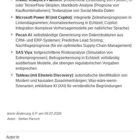
KNIME Analytics Platform
: problemlose Einbindung von Python-, R-
oder TensorFlow-Skripten; Marktkorb-Analyse (Prognose von
Kaufkombinationen); Textanalyse von Social-Media-Daten
Microsoft Power BI (mit Copilot)
: integrierte Zeitreihenprognosen in
Liniendiagrammen; Anomalieerkennung in Echtzeit; Copilot-
Integration (komplexe Vorhersagemodelle per natürlicher Sprache)
Pecan AI
: selbstständige Generierung von Datenstrukturen aus
CRM- und ERP-Systemen; Predictive Lead Scoring;
Nachfrageprognose (für ein optimiertes Supply-Chain-Management)
SAS Viya
: fortgeschrittene Risikoanalyse (Simulation von
Extremprognosen); Betrugserkennung in Echtzeit; vollständig
auditierbare Modelle, die strengen regulatorischen Vorgaben
entsprechen
Tableau (mit Einstein Discovery)
: automatische Identifikation von
Mustern und kausalen Zusammenhängen; Was-wäre-wenn-
Szenarien; erklärbare KI (XAI) für verständliche Begründungen
letzte Änderung S.P. am 09.07.2026
Autor: Stefan Parsch
Autor:in