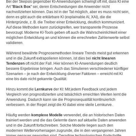
Bei der Skepsis gegenüber KI-Anwendungen schwingt oft mit, dass KI eine
Art "
Black Box
" sei, deren Entscheidungen die Anwender nicht
nachvollziehen können. Das ist in der Tat möglich, aber es muss nicht sein,
denn es gibt auch die erklärbare KI (explainable AI, XAI), die die
Hintergründe, z. B. die Treiber einer Entwicklung, deutlich kommuniziert.
Auf diese Methoden kann zurückgreifen, wer transparente Prozesse
bevorzugt. Moderne KI-Tools geben oft auch die Wahrscheinlichkeit einer
möglichen Entwicklung an und können die errechneten Zahlenwerte selbst
validieren.
Während bewährte Prognosemethoden lineare Trends meist gut erkennen
und in die Zukunft extrapolieren können, ist dies bei
nicht linearen
Tendenzen
oft nicht der Fall. Hier können KI-Anwendungen deutlich
bessere Ergebnisse bringen. Auch das Simulieren verschiedener künftiger
Szenarien – je nach der Entwicklung diverser Faktoren – erreicht mit KI
eine bis dato nicht gekannte Qualität.
Hinzu kommt die
Lernkurve
der KI: Mit jedem Feedback und jedem
Vergleich von prognostizierten und tatsächlich erreichten Werten lernt die
Anwendung. Dadurch kann sie die Prognosequalität kontinuierlich
verbessern. In der Regel zeigt die KI dabei eine steile Lernkurve.
Häufig werden
komplexe Modelle
verwendet, die an historischen Daten
trainiert werden und die das Gelernte dann auf aktuelle Daten anwenden
und in die Zukunft fortschreiben. Solche Modelle liegen auch den
modernen Wettervorhersagen zugrunde, die in den vergangenen Jahren
immer genauer geworden sind. Derartige technologischen Fortschritte