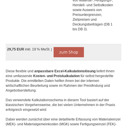
von Material-, Fertigungs-,
Herstell- und Selbstkosten
sowie Ausweis von
Preisuntergrenzen,
Zielpreisen und
Deckungsbeiträgen (DB 1
bis DB 3).
29,75 EUR
inkl. 19 % MwSt. |
zum Shop
Diese flexible und
anpassbare Excel-Kalkulationslösung
liefert ihnen
eine umfassende
Kosten- und Preiskalkulation
für selbst hergestellte
Produkte. Die ermittelten Daten helfen ihnen bei der internen
wirtschaftlichen Beurteilung sowie im Rahmen der Preisfindung und
Angebotserstellung.
Das verwendete Kalkulationsschema in diesem Tool basiert auf der
klassischen Vorgehensweise, die bei vielen Unternehmen in der Praxis
erfolgreich eingesetzt wird:
Dabei werden zunächst über eine detaillierte Erfassung von Materialeinzel
(MEK)- und Materialgemeinkosten (MGK) sowie Fertigungseinzel (FEK)-