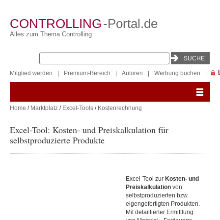
CONTROLLING
-Portal.de
Alles zum Thema Controlling
Mitglied werden
|
Premium-Bereich
|
Autoren
|
Werbung buchen
|
Home
/
Marktplatz
/
Excel-Tools
/
Kostenrechnung
Excel-Tool: Kosten- und Preiskalkulation für
selbstproduzierte Produkte
Excel-Tool zur
Kosten- und
Preiskalkulation
von
selbstproduzierten bzw.
eigengefertigten Produkten.
Mit detaillierter Ermittlung