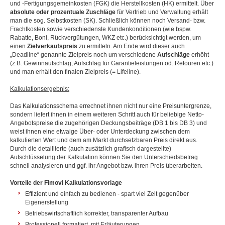
und -Fertigungsgemeinkosten (FGK) die Herstellkosten (HK) ermittelt. Über
absolute oder prozentuale Zuschläge
für Vertrieb und Verwaltung erhält
man die sog. Selbstkosten (SK). Schließlich können noch Versand- bzw.
Frachtkosten sowie verschiedenste Kundenkonditionen (wie bspw.
Rabatte, Boni, Rückvergütungen, WKZ etc.) berücksichtigt werden, um
einen
Zielverkaufspreis
zu ermitteln. Am Ende wird dieser auch
„Deadline“ genannte Zielpreis noch um verschiedene
Aufschläge
erhöht
(z.B. Gewinnaufschlag, Aufschlag für Garantieleistungen od. Retouren etc.)
und man erhält den finalen Zielpreis (= Lifeline).
Kalkulationsergebnis:
Das Kalkulationsschema errechnet ihnen nicht nur eine Preisuntergrenze,
sondern liefert ihnen in einem weiteren Schritt auch für beliebige Netto-
Angebotspreise die zugehörigen Deckungsbeiträge (DB 1 bis DB 3) und
weist ihnen eine etwaige Über- oder Unterdeckung zwischen dem
kalkulierten Wert und dem am Markt durchsetzbaren Preis direkt aus.
Durch die detaillierte (auch zusätzlich grafisch dargestellte)
Aufschlüsselung der Kalkulation können Sie den Unterschiedsbetrag
schnell analysieren und ggf. ihr Angebot bzw. ihren Preis überarbeiten.
Vorteile der Fimovi Kalkulationsvorlage
Effizient und einfach zu bedienen - spart viel Zeit gegenüber
Eigenerstellung
Betriebswirtschaftlich korrekter, transparenter Aufbau
Professionell formatiert, mit Erläuterungen