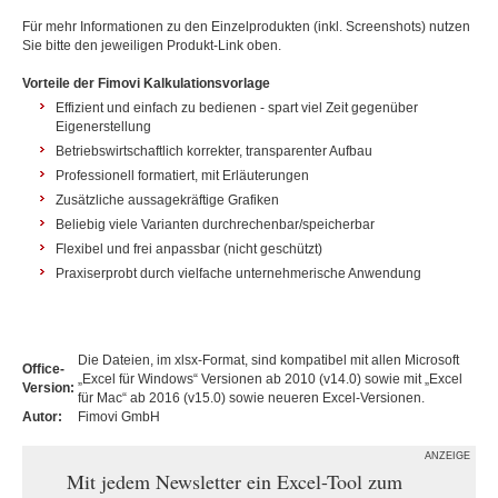
Für mehr Informationen zu den Einzelprodukten (inkl. Screenshots) nutzen
Sie bitte den jeweiligen Produkt-Link oben.
Vorteile der Fimovi Kalkulationsvorlage
Effizient und einfach zu bedienen - spart viel Zeit gegenüber
Eigenerstellung
Betriebswirtschaftlich korrekter, transparenter Aufbau
Professionell formatiert, mit Erläuterungen
Zusätzliche aussagekräftige Grafiken
Beliebig viele Varianten durchrechenbar/speicherbar
Flexibel und frei anpassbar (nicht geschützt)
Praxiserprobt durch vielfache unternehmerische Anwendung
Die Dateien, im xlsx-Format, sind kompatibel mit allen Microsoft
Office-
„Excel für Windows“ Versionen ab 2010 (v14.0) sowie mit „Excel
Version:
für Mac“ ab 2016 (v15.0) sowie neueren Excel-Versionen.
Autor:
Fimovi GmbH
ANZEIGE
Mit jedem Newsletter ein Excel-Tool zum