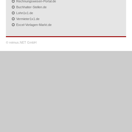
Rechnungswesen-Portal.de
Buchhalter-Stellen.de
Lohn1x1.de
Vermieter1x1.de
Excel-Vorlagen-Markt.de
© reimus.NET GmbH