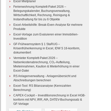
Excel Mietplaner
Ferienwohnung Komplett-Paket 2026 –
Belegungskalender, Buchungsverwaltung,
Wirtschaftlichkeit, Rechnung, Reinigung &
Instandhaltung für bis zu 6 Objekte
Excel-Arbeitshilfe: Break-Even-Analyse für mehrere
Produkte
Excel-Vorlage zum Evaluieren einer Immobilien-
Investition
GF-Frühwarnsystem § 1 StaRUG –
Krisenfrüherkennung in Excel, IDW S 16-konform,
dokumentiert
Vermieter Komplett-Paket 2026 –
Nebenkostenabrechnung, CO₂-Aufteilung,
Mieteinnahmen, Kaution & Mieterhöhung in einer
Excel-Datei
RS Anlagenverwaltung - Anlagenübersicht und
Abschreibungen berechnen
Excel-Tool: RS Bilanzanalyse (Kennzahlen
Berechnung)
CAPEX-Cockpit – Investitionsrechnung in Excel HGB-
konform mit NPV, IRR, AfA, DATEV-Buchungssatz &
GF-Vorlage