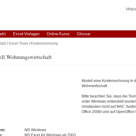
Mitgl
arkt
Excel-Vorlagen
Online-Kurse
Glossar
latz
/
Excel-Tools
/
Kostenrechnung
l Wohnungswirtschaft
Modell eine Kostenrechnung in 
Wohnwirtschaft.
Bitte beachten Sie, dass die Tool
unter Windows entwickelt wurde
Umständen nicht auf MAC System
Office 2008) und auf OpenOffice 
tem:
MS Windows
n:
MS Excel für Windows ab 2003