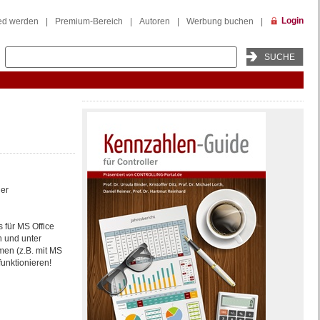
Login
ied werden
|
Premium-Bereich
|
Autoren
|
Werbung buchen
|
der
s für MS Office
n und unter
en (z.B. mit MS
funktionieren!