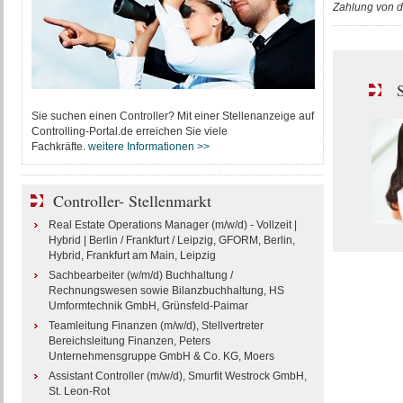
Zahlung von d
S
Sie suchen einen Controller? Mit einer Stellenanzeige auf
Controlling-Portal.de erreichen Sie viele
Fachkräfte.
weitere Informationen >>
Controller- Stellenmarkt
Real Estate Operations Manager (m/w/d) - Vollzeit |
Hybrid | Berlin / Frankfurt / Leipzig, GFORM, Berlin,
Hybrid, Frankfurt am Main, Leipzig
Sachbearbeiter (w/m/d) Buchhaltung /
Rechnungswesen sowie Bilanzbuchhaltung, HS
Umformtechnik GmbH, Grünsfeld-Paimar
Teamleitung Finanzen (m/w/d), Stellvertreter
Bereichsleitung Finanzen, Peters
Unternehmensgruppe GmbH & Co. KG, Moers
Assistant Controller (m/w/d), Smurfit Westrock GmbH,
St. Leon-Rot