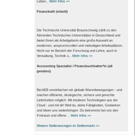
Leben...
Mehr Infos >>
Finanzkraft (m/w/d)
Die Technische Universität Braunschweig zählt zu den
führenden Technischen Universitäten in Deutschland und
bietet Ihnen als Arbeit­geberin eine große Auswahl an
modernen, anspruchsvollen und vielseitigen Arbeits­plätzen.
Nicht nur im Bereich der Forschung und Lehre, auch in
Verwaltung, Technik u...
Mehr Infos >>
Accounting Specialist / Finanzbuchhalter*in (all
genders)
Bei AEB vereinfachen wir globale Warenbewegungen - und
machen effiziente, ökologische, sichere und gerechte
Lieferketten möglich. Mit intuitiven Technologien aus der
Cloud - und mit dir! Weil du, deine Fähigkeiten, Gedanken
und Ideen uns weiterbringen. Du bekommst bei uns den
Freiraum und offene ...
Mehr Infos >>
Weitere Stellenanzeigen im Stellenmarkt >>