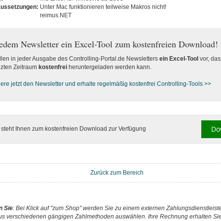
aussetzungen:
Unter Mac funktionieren teilweise Makros nicht!
reimus.NET
jedem Newsletter ein Excel-Tool zum kostenfreien Download!
llen in jeder Ausgabe des Controlling-Portal.de Newsletters
ein Excel-Tool
vor, das
zten Zeitraum
kostenfrei
heruntergeladen werden kann.
re jetzt den Newsletter und erhalte regelmäßig kostenfrei Controlling-Tools >>
Do
l steht Ihnen zum kostenfreien Download zur Verfügung
Zurück zum Bereich
n Sie
: Bei Klick auf "zum Shop" werden Sie zu einem externen Zahlungsdienstleister
us verschiedenen gängigen Zahlmethoden auswählen. Ihre Rechnung erhalten Sie 