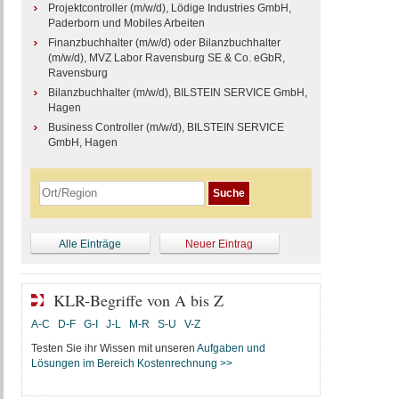
Projektcontroller (m/w/d), Lödige Industries GmbH,
Paderborn und Mobiles Arbeiten
Finanzbuchhalter (m/w/d) oder Bilanzbuchhalter
(m/w/d), MVZ Labor Ravensburg SE & Co. eGbR,
Ravensburg
Bilanzbuchhalter (m/w/d), BILSTEIN SERVICE GmbH,
Hagen
Business Controller (m/w/d), BILSTEIN SERVICE
GmbH, Hagen
Alle Einträge
Neuer Eintrag
KLR-Begriffe von A bis Z
A-C
D-F
G-I
J-L
M-R
S-U
V-Z
Testen Sie ihr Wissen mit unseren
Aufgaben und
Lösungen im Bereich Kostenrechnung >>