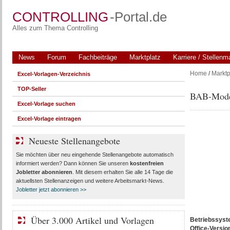
CONTROLLING
-Portal.de
Alles zum Thema Controlling
News
Forum
Fachbeiträge
Marktplatz
Karriere / Stellenm
Home
/
Marktp
Excel-Vorlagen-Verzeichnis
TOP-Seller
BAB-Model
Excel-Vorlage suchen
Excel-Vorlage eintragen
Neueste Stellenangebote
Sie möchten über neu eingehende Stellenangebote automatisch
informiert werden? Dann können Sie unseren
kostenfreien
Jobletter abonnieren
. Mit diesem erhalten Sie alle 14 Tage die
aktuellsten Stellenanzeigen und weitere Arbeitsmarkt-News.
Jobletter jetzt abonnieren >>
Über 3.000 Artikel und Vorlagen
Betriebssys
Office-Versio