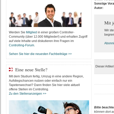
Sonstige Vor
Autor:
Mit 
Wir ste
Werden Sie
Mitglied
in einer großen Controller-
begren
Community (über 12.000 Mitglieder!) und erhalten Zugriff
auf viele Inhalte und diskutieren ihre Fragen im
Abonnie
Controlling-Forum
.
Sehen Sie hier die neuesten Fachbeiträge >>
Dieser Artike
Eine neue Stelle?
Mit dem Studium fertig, Umzug in eine andere Region,
Aufstiegschancen nutzen oder einfach nur ein
Tapetenwechsel? Dann finden Sie hier viele aktuell
offene Stellen im Controlling.
Zu den Stellenanzeigen >>
Bitte beachte
können dort a