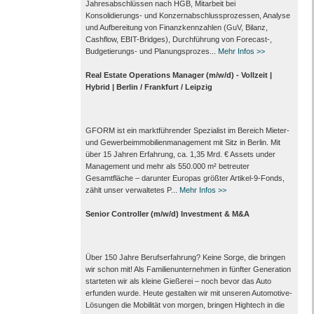
Jahresabschlüssen nach HGB, Mitarbeit bei
Konsolidierungs‑ und Konzernabschlussprozessen, Analyse
und Aufbereitung von Finanzkennzahlen (GuV, Bilanz,
Cashflow, EBIT-Bridges), Durchführung von Forecast‑,
Budgetierungs‑ und Planungsprozes...
Mehr Infos >>
Real Estate Operations Manager (m/w/d) - Vollzeit |
Hybrid | Berlin / Frankfurt / Leipzig
GFORM ist ein marktführender Spezialist im Bereich Mieter-
und Gewerbeimmobilienmanagement mit Sitz in Berlin. Mit
über 15 Jahren Erfahrung, ca. 1,35 Mrd. € Assets under
Management und mehr als 550.000 m² betreuter
Gesamtfläche – darunter Europas größter Artikel-9-Fonds,
zählt unser verwaltetes P...
Mehr Infos >>
Senior Controller (m/w/d) Investment & M&A
Über 150 Jahre Berufserfahrung? Keine Sorge, die bringen
wir schon mit! Als Familienunternehmen in fünfter Generation
starteten wir als kleine Gießerei – noch bevor das Auto
erfunden wurde. Heute gestalten wir mit unseren Automotive-
Lösungen die Mobilität von morgen, bringen Hightech in die