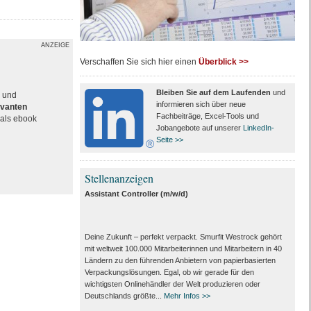
ANZEIGE
Verschaffen Sie sich hier einen
Überblick >>
Bleiben Sie auf dem Laufenden
und
e und
informieren sich über neue
evanten
Fachbeiträge, Excel-Tools und
als ebook
Jobangebote auf unserer
LinkedIn-
Seite >>
Stellenanzeigen
Assistant Controller (m/w/d)
Deine Zukunft – perfekt verpackt. Smurfit Westrock gehört
mit weltweit 100.000 Mitarbeiter­innen und Mitarbeitern in 40
Ländern zu den führenden Anbietern von papier­basierten
Verpackungs­lösungen. Egal, ob wir gerade für den
wichtigsten Onlinehändler der Welt produzieren oder
Deutschlands größte...
Mehr Infos >>