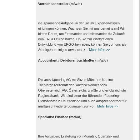
Vertriebscontroller (m/w/d)
ine spannende Aufgabe, in der Sie Ihr Expertenwissen
einbringen können. Wachsen Sie mit uns gemeinsam! Wir
bieten Raum, um füreinander und miteinander die Zukunft
von ERGO zu gestalten. Da Sie zur erfolgreichen
Entwicklung von ERGO beitragen, können Sie von uns als
Arbeitgeber einiges erwarten, z...
Mehr Infos >>
Accountant / Debitorenbuchhalter (m/w/d)
Die activ factoring AG mit Sitz in München ist eine
Tochtergesellschaft der Raiffeisenlandesbank
Oberösterreich AG, Österreichs größte und erfolgreichste
Regionalbank. Wir sind einer der führenden Factoring-
Dienstleister in Deutschland und auch Ansprechpartner für
maßgeschneiderte Lösungen zur Fo...
Mehr Infos >>
Specialist Finance (m/w/d)
Ihre Aufgaben: Erstellung von Monats‑, Quartals‑ und