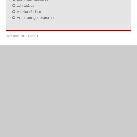
Lohn1x1.de
Vermieter1x1.de
Excel-Vorlagen-Markt.de
© reimus.NET GmbH