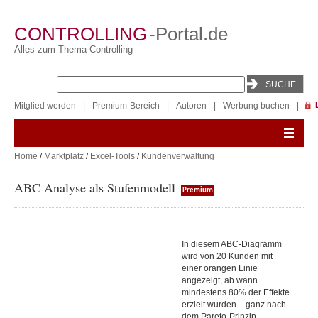
CONTROLLING
-Portal.de
Alles zum Thema Controlling
Mitglied werden
|
Premium-Bereich
|
Autoren
|
Werbung buchen
|
Home
/
Marktplatz
/
Excel-Tools
/
Kundenverwaltung
ABC Analyse als Stufenmodell
Premium
In diesem ABC-Diagramm
wird von 20 Kunden mit
einer orangen Linie
angezeigt, ab wann
mindestens 80% der Effekte
erzielt wurden – ganz nach
dem Pareto-Prinzip.